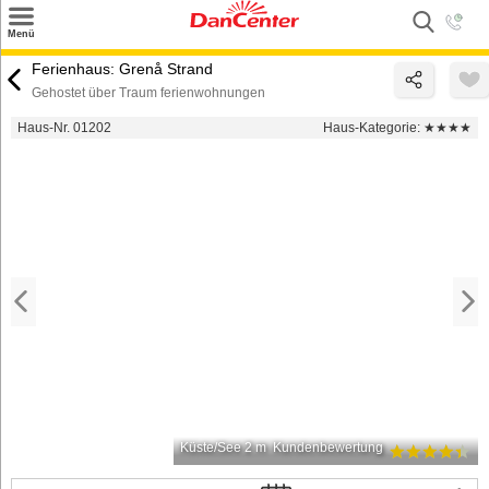
×
Menü
Suchen
Ferienhaus: Grenå Strand
Gehostet über Traum ferienwohnungen
Urlaubsziele
Haus-Nr. 01202
Haus-Kategorie:
★★★★
Weitere Urlaubsziele
Angebote
Inspiration
Kontakt
Gut zu wissen
Login
Küste/See 2 m
Kundenbewertung