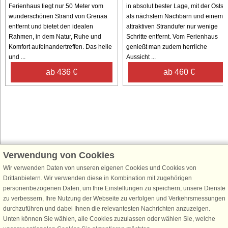
Ferienhaus liegt nur 50 Meter vom
in absolut bester Lage, mit der Ostse
wunderschönen Strand von Grenaa
als nächstem Nachbarn und einem
entfernt und bietet den idealen
attraktiven Strandufer nur wenige
Rahmen, in dem Natur, Ruhe und
Schritte entfernt. Vom Ferienhaus
Komfort aufeinandertreffen. Das helle
genießt man zudem herrliche
und ...
Aussicht ...
ab 436 €
ab 460 €
Verwendung von Cookies
Schließen Sie sich 100.000 Ferienhaus-Fans an
Wir verwenden Daten von unseren eigenen Cookies und Cookies von
Erhalten Sie einen
Willkommensgutschein von 25 €
für Ihren nächsten
Drittanbietern. Wir verwenden diese in Kombination mit zugehörigen
Ferienhausurlaub - melden Sie sich einfach für den DanCenter Newsletter
personenbezogenen Daten, um Ihre Einstellungen zu speichern, unsere Dienste
an. Verpassen Sie nie wieder exklusive Angebote, Gewinnspiele und
zu verbessern, Ihre Nutzung der Webseite zu verfolgen und Verkehrsmessungen
Urlaubstipps!
durchzuführen und dabei Ihnen die relevantesten Nachrichten anzuzeigen.
Unten können Sie wählen, alle Cookies zuzulassen oder wählen Sie, welche