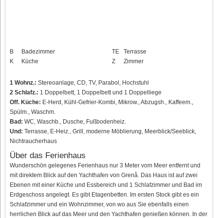
B
Badezimmer
TE
Terrasse
K
Küche
Z
Zimmer
1 Wohnz.:
Stereoanlage, CD, TV, Parabol, Hochstuhl
2 Schlafz.:
1 Doppelbett, 1 Doppelbett und 1 Doppelliege
Off. Küche:
E-Herd, Kühl-Gefrier-Kombi, Mikrow., Abzugsh., Kaffeem.,
Spülm., Waschm.
Bad:
WC, Waschb., Dusche, Fußbodenheiz.
Und:
Terrasse, E-Heiz., Grill, moderne Möblierung, Meerblick/Seeblick,
Nichtraucherhaus
Über das Ferienhaus
Wunderschön gelegenes Ferienhaus nur 3 Meter vom Meer entfernt und
mit direktem Blick auf den Yachthafen von Grenå. Das Haus ist auf zwei
Ebenen mit einer Küche und Essbereich und 1 Schlafzimmer und Bad im
Erdgeschoss angelegt. Es gibt Etagenbetten. Im ersten Stock gibt es ein
Schlafzimmer und ein Wohnzimmer, von wo aus Sie ebenfalls einen
herrlichen Blick auf das Meer und den Yachthafen genießen können. In der