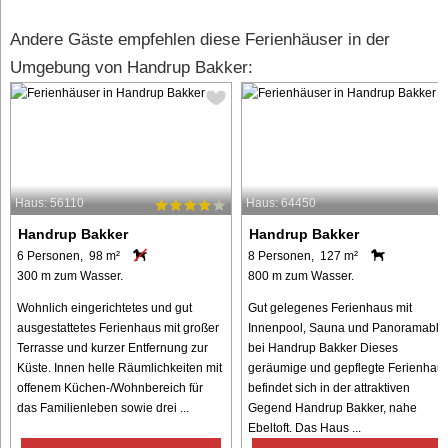
Andere Gäste empfehlen diese Ferienhäuser in der
Umgebung von Handrup Bakker:
Haus: 56110
Haus: 64450
Handrup Bakker
Handrup Bakker
6 Personen, 98 m²
8 Personen, 127 m²
300 m zum Wasser.
800 m zum Wasser.
Wohnlich eingerichtetes und gut
Gut gelegenes Ferienhaus mit
ausgestattetes Ferienhaus mit großer
Innenpool, Sauna und Panoramablic
Terrasse und kurzer Entfernung zur
bei Handrup Bakker Dieses
Küste. Innen helle Räumlichkeiten mit
geräumige und gepflegte Ferienhau
offenem Küchen-/Wohnbereich für
befindet sich in der attraktiven
das Familienleben sowie drei ...
Gegend Handrup Bakker, nahe
Ebeltoft. Das Haus ...