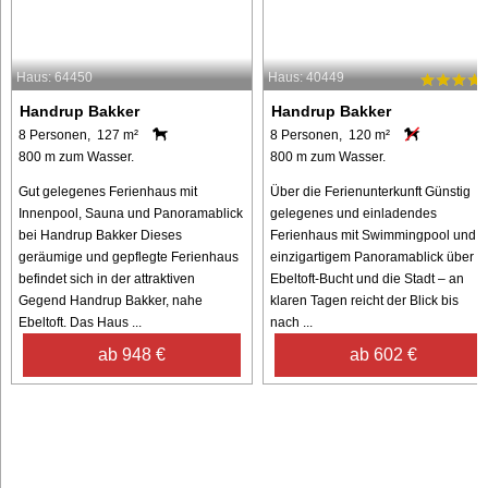
Haus: 64450
Haus: 40449
Handrup Bakker
Handrup Bakker
8 Personen, 127 m²
8 Personen, 120 m²
800 m zum Wasser.
800 m zum Wasser.
Gut gelegenes Ferienhaus mit
Über die Ferienunterkunft Günstig
Innenpool, Sauna und Panoramablick
gelegenes und einladendes
bei Handrup Bakker Dieses
Ferienhaus mit Swimmingpool und
geräumige und gepflegte Ferienhaus
einzigartigem Panoramablick über d
befindet sich in der attraktiven
Ebeltoft-Bucht und die Stadt – an
Gegend Handrup Bakker, nahe
klaren Tagen reicht der Blick bis
Ebeltoft. Das Haus ...
nach ...
ab 948 €
ab 602 €