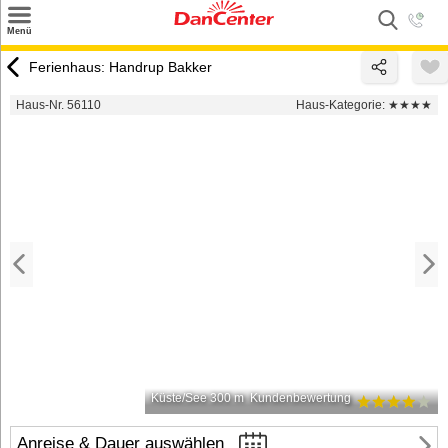
×
Menü
Suchen
Ferienhaus: Handrup Bakker
Urlaubsziele
Haus-Nr. 56110
Haus-Kategorie:
★★★★
Weitere Urlaubsziele
Angebote
Inspiration
Kontakt
Gut zu wissen
Login
Küste/See 300 m
Kundenbewertung
Anreise & Dauer auswählen