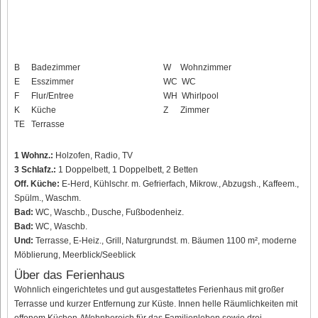
B
Badezimmer
W
Wohnzimmer
E
Esszimmer
WC
WC
F
Flur/Entree
WH
Whirlpool
K
Küche
Z
Zimmer
TE
Terrasse
1 Wohnz.:
Holzofen, Radio, TV
3 Schlafz.:
1 Doppelbett, 1 Doppelbett, 2 Betten
Off. Küche:
E-Herd, Kühlschr. m. Gefrierfach, Mikrow., Abzugsh., Kaffeem.,
Spülm., Waschm.
Bad:
WC, Waschb., Dusche, Fußbodenheiz.
Bad:
WC, Waschb.
Und:
Terrasse, E-Heiz., Grill, Naturgrundst. m. Bäumen 1100 m², moderne
Möblierung, Meerblick/Seeblick
Über das Ferienhaus
Wohnlich eingerichtetes und gut ausgestattetes Ferienhaus mit großer
Terrasse und kurzer Entfernung zur Küste. Innen helle Räumlichkeiten mit
offenem Küchen-/Wohnbereich für das Familienleben sowie drei