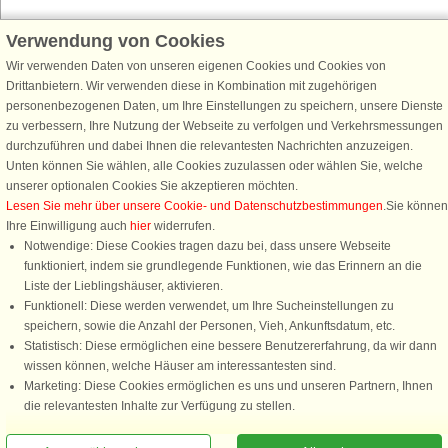
Verwendung von Cookies
Schließen Sie sich 100.000 Ferienhaus-Fans an
Wir verwenden Daten von unseren eigenen Cookies und Cookies von
Erhalten Sie einen
Willkommensgutschein von 25 €
für Ihren nächsten
Drittanbietern. Wir verwenden diese in Kombination mit zugehörigen
Ferienhausurlaub - melden Sie sich einfach für den DanCenter Newsletter
personenbezogenen Daten, um Ihre Einstellungen zu speichern, unsere Dienste
an. Verpassen Sie nie wieder exklusive Angebote, Gewinnspiele und
zu verbessern, Ihre Nutzung der Webseite zu verfolgen und Verkehrsmessungen
Urlaubstipps!
durchzuführen und dabei Ihnen die relevantesten Nachrichten anzuzeigen.
Unten können Sie wählen, alle Cookies zuzulassen oder wählen Sie, welche
unserer optionalen Cookies Sie akzeptieren möchten.
Lesen Sie mehr über unsere Cookie- und Datenschutzbestimmungen
.Sie können
Ihre Einwilligung auch
hier
widerrufen.
Newsletter abonnieren
Notwendige: Diese Cookies tragen dazu bei, dass unsere Webseite
funktioniert, indem sie grundlegende Funktionen, wie das Erinnern an die
Liste der Lieblingshäuser, aktivieren.
Funktionell: Diese werden verwendet, um Ihre Sucheinstellungen zu
speichern, sowie die Anzahl der Personen, Vieh, Ankunftsdatum, etc.
Folgen Sie uns:
Statistisch: Diese ermöglichen eine bessere Benutzererfahrung, da wir dann
wissen können, welche Häuser am interessantesten sind.
DanCenter Kundenbewertung
Marketing: Diese Cookies ermöglichen es uns und unseren Partnern, Ihnen
4,1 von 5
die relevantesten Inhalte zur Verfügung zu stellen.
basierend auf mehr 135.870 Kundenbewertungen