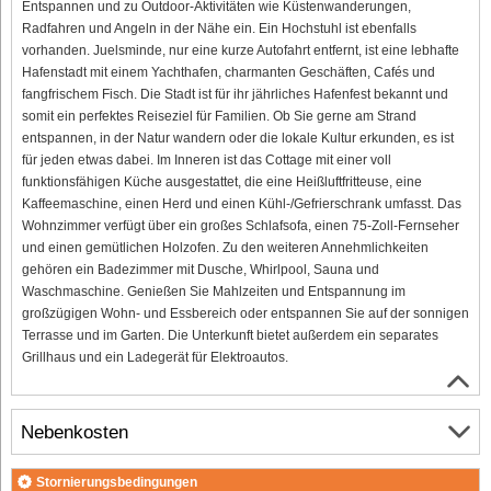
Entspannen und zu Outdoor-Aktivitäten wie Küstenwanderungen,
Radfahren und Angeln in der Nähe ein. Ein Hochstuhl ist ebenfalls
vorhanden. Juelsminde, nur eine kurze Autofahrt entfernt, ist eine lebhafte
Hafenstadt mit einem Yachthafen, charmanten Geschäften, Cafés und
fangfrischem Fisch. Die Stadt ist für ihr jährliches Hafenfest bekannt und
somit ein perfektes Reiseziel für Familien. Ob Sie gerne am Strand
entspannen, in der Natur wandern oder die lokale Kultur erkunden, es ist
für jeden etwas dabei. Im Inneren ist das Cottage mit einer voll
funktionsfähigen Küche ausgestattet, die eine Heißluftfritteuse, eine
Kaffeemaschine, einen Herd und einen Kühl-/Gefrierschrank umfasst. Das
Wohnzimmer verfügt über ein großes Schlafsofa, einen 75-Zoll-Fernseher
und einen gemütlichen Holzofen. Zu den weiteren Annehmlichkeiten
gehören ein Badezimmer mit Dusche, Whirlpool, Sauna und
Waschmaschine. Genießen Sie Mahlzeiten und Entspannung im
großzügigen Wohn- und Essbereich oder entspannen Sie auf der sonnigen
Terrasse und im Garten. Die Unterkunft bietet außerdem ein separates
Grillhaus und ein Ladegerät für Elektroautos.
Nebenkosten
Stornierungsbedingungen