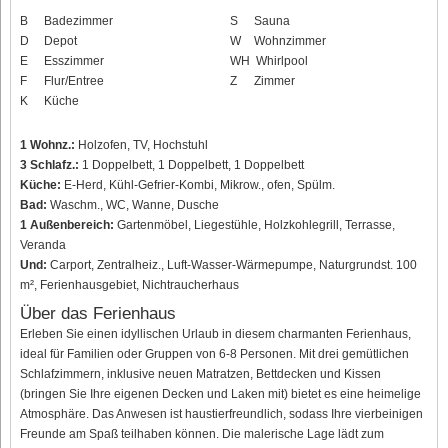
B
Badezimmer
S
Sauna
D
Depot
W
Wohnzimmer
E
Esszimmer
WH
Whirlpool
F
Flur/Entree
Z
Zimmer
K
Küche
1 Wohnz.:
Holzofen, TV, Hochstuhl
3 Schlafz.:
1 Doppelbett, 1 Doppelbett, 1 Doppelbett
Küche:
E-Herd, Kühl-Gefrier-Kombi, Mikrow., ofen, Spülm.
Bad:
Waschm., WC, Wanne, Dusche
1 Außenbereich:
Gartenmöbel, Liegestühle, Holzkohlegrill, Terrasse,
Veranda
Und:
Carport, Zentralheiz., Luft-Wasser-Wärmepumpe, Naturgrundst. 100
m², Ferienhausgebiet, Nichtraucherhaus
Über das Ferienhaus
Erleben Sie einen idyllischen Urlaub in diesem charmanten Ferienhaus,
ideal für Familien oder Gruppen von 6-8 Personen. Mit drei gemütlichen
Schlafzimmern, inklusive neuen Matratzen, Bettdecken und Kissen
(bringen Sie Ihre eigenen Decken und Laken mit) bietet es eine heimelige
Atmosphäre. Das Anwesen ist haustierfreundlich, sodass Ihre vierbeinigen
Freunde am Spaß teilhaben können. Die malerische Lage lädt zum