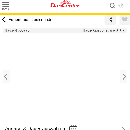
×
Menü
Suchen
Ferienhaus: Juelsminde
Urlaubsziele
Haus-Nr. 60770
Haus-Kategorie:
★★★★★
Weitere Urlaubsziele
Angebote
Inspiration
Kontakt
Gut zu wissen
Login
Anreise & Dauer auswählen