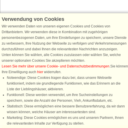
Verwendung von Cookies
Schließen Sie sich 100.000 Ferienhaus-Fans an
Wir verwenden Daten von unseren eigenen Cookies und Cookies von
Erhalten Sie einen
Willkommensgutschein von 25 €
für Ihren nächsten
Drittanbietern. Wir verwenden diese in Kombination mit zugehörigen
Ferienhausurlaub - melden Sie sich einfach für den DanCenter Newsletter
personenbezogenen Daten, um Ihre Einstellungen zu speichern, unsere Dienste
an. Verpassen Sie nie wieder exklusive Angebote, Gewinnspiele und
zu verbessern, Ihre Nutzung der Webseite zu verfolgen und Verkehrsmessungen
Urlaubstipps!
durchzuführen und dabei Ihnen die relevantesten Nachrichten anzuzeigen.
Unten können Sie wählen, alle Cookies zuzulassen oder wählen Sie, welche
unserer optionalen Cookies Sie akzeptieren möchten.
Lesen Sie mehr über unsere Cookie- und Datenschutzbestimmungen
.Sie können
Ihre Einwilligung auch
hier
widerrufen.
Newsletter abonnieren
Notwendige: Diese Cookies tragen dazu bei, dass unsere Webseite
funktioniert, indem sie grundlegende Funktionen, wie das Erinnern an die
Liste der Lieblingshäuser, aktivieren.
Funktionell: Diese werden verwendet, um Ihre Sucheinstellungen zu
speichern, sowie die Anzahl der Personen, Vieh, Ankunftsdatum, etc.
Folgen Sie uns:
Statistisch: Diese ermöglichen eine bessere Benutzererfahrung, da wir dann
wissen können, welche Häuser am interessantesten sind.
DanCenter Kundenbewertung
Marketing: Diese Cookies ermöglichen es uns und unseren Partnern, Ihnen
4,1 von 5
die relevantesten Inhalte zur Verfügung zu stellen.
basierend auf mehr 135.870 Kundenbewertungen