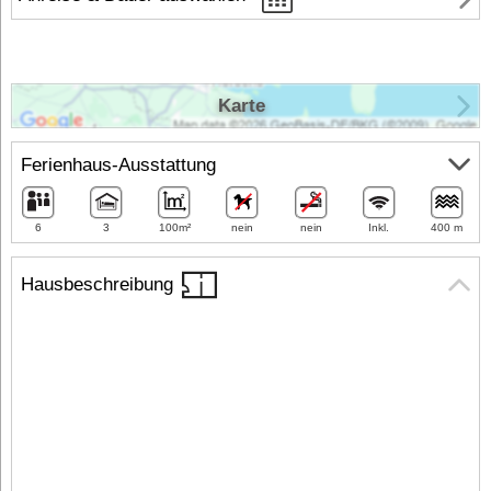
Karte
Ferienhaus-Ausstattung
6
3
100m²
nein
nein
Inkl.
400 m
Hausbeschreibung