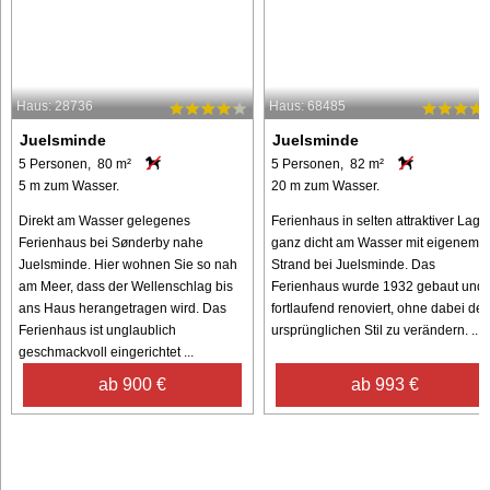
Haus: 28736
Haus: 68485
Juelsminde
Juelsminde
5 Personen, 80 m²
5 Personen, 82 m²
5 m zum Wasser.
20 m zum Wasser.
Direkt am Wasser gelegenes
Ferienhaus in selten attraktiver Lage
Ferienhaus bei Sønderby nahe
ganz dicht am Wasser mit eigenem
Juelsminde. Hier wohnen Sie so nah
Strand bei Juelsminde. Das
am Meer, dass der Wellenschlag bis
Ferienhaus wurde 1932 gebaut und
ans Haus herangetragen wird. Das
fortlaufend renoviert, ohne dabei de
Ferienhaus ist unglaublich
ursprünglichen Stil zu verändern. ...
geschmackvoll eingerichtet ...
ab 900 €
ab 993 €