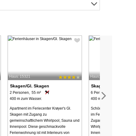
Haus: 15321
Haus: 16864
Skagen/Gl. Skagen
Skagen/Gl. Skagen
2 Personen, 55 m²
6 Personen, 87 m²
400 m zum Wasser.
400 m zum Wasser.
Apartment im Feriecenter Krøyer's Gl.
Schöne und geräumige Fe
Skagen mit Zugang zu
im Feriecenter Krøyer's Gl.
gemeinschaftlichem Whirlpool, Sauna und
Zugang zu einem gemein
Innenpool. Diese geschmackvolle
Whirlpool, einer Sauna un
Ferienwohnung ist mit Interieurs von
Innenpool. Dieses geschma