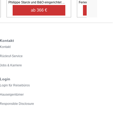
Philippe Starck und B&O eingerichtet ...
Ferienhaus mit Interieur von
ab 366 €
ab 823 €
Kontakt
Kontakt
Rückruf-Service
Jobs & Karriere
Login
Login für Reisebüros
Hauseigentümer
Responsible Disclosure