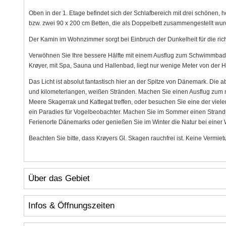
Oben in der 1. Etage befindet sich der Schlafbereich mit drei schönen, 
bzw. zwei 90 x 200 cm Betten, die als Doppelbett zusammengestellt wurd
Der Kamin im Wohnzimmer sorgt bei Einbruch der Dunkelheit für die ric
Verwöhnen Sie Ihre bessere Hälfte mit einem Ausflug zum Schwimmbad
Krøyer, mit Spa, Sauna und Hallenbad, liegt nur wenige Meter von der Ha
Das Licht ist absolut fantastisch hier an der Spitze von Dänemark. Die
und kilometerlangen, weißen Stränden. Machen Sie einen Ausflug zum 
Meere Skagerrak und Kattegat treffen, oder besuchen Sie eine der viel
ein Paradies für Vogelbeobachter. Machen Sie im Sommer einen Strandu
Ferienorte Dänemarks oder genießen Sie im Winter die Natur bei einer
Beachten Sie bitte, dass Krøyers Gl. Skagen rauchfrei ist. Keine Verm
Über das Gebiet
Infos & Öffnungszeiten