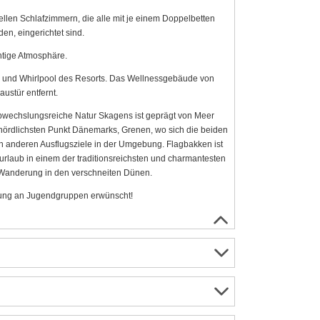
hellen Schlafzimmern, die alle mit je einem Doppelbetten
en, eingerichtet sind.
htige Atmosphäre.
 und Whirlpool des Resorts. Das Wellnessgebäude von
ustür entfernt.
 abwechslungsreiche Natur Skagens ist geprägt von Meer
nördlichsten Punkt Dänemarks, Grenen, wo sich die beiden
en anderen Ausflugsziele in der Umgebung. Flagbakken ist
rlaub in einem der traditionsreichsten und charmantesten
 Wanderung in den verschneiten Dünen.
ietung an Jugendgruppen erwünscht!