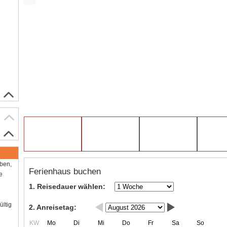
aben,
Ferienhaus buchen
e
1. Reisedauer wählen:
ültig
2. Anreisetag:
KW
Mo
Di
Mi
Do
Fr
Sa
So