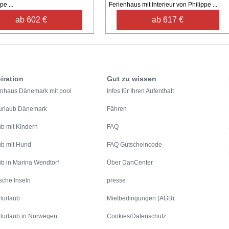
pe ...
Ferienhaus mit Interieur von Philippe ...
ab 602 €
ab 617 €
iration
Gut zu wissen
enhaus Dänemark mit pool
Infos für Ihren Aufenthalt
urlaub Dänemark
Fähren
ub mit Kindern
FAQ
ub mit Hund
FAQ Gutscheincode
ub in Marina Wendtorf
Über DanCenter
sche Inseln
presse
lurlaub
Mietbedingungen (AGB)
lurlaub in Norwegen
Cookies/Datenschutz