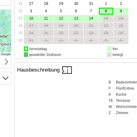
31
27
28
29
30
31
1
2
32
3
4
5
6
7
8
9
33
10
11
12
13
14
15
16
34
17
18
19
20
21
22
23
35
24
25
26
27
28
29
30
36
31
1
2
3
4
5
6
Anreisetag
frei
gewählter Zeitraum
belegt
Hausbeschreibung
B
Badezimmer
F
Flur/Entree
K
Küche
TE
Terrasse
W
Wohnzimme
Z
Zimmer