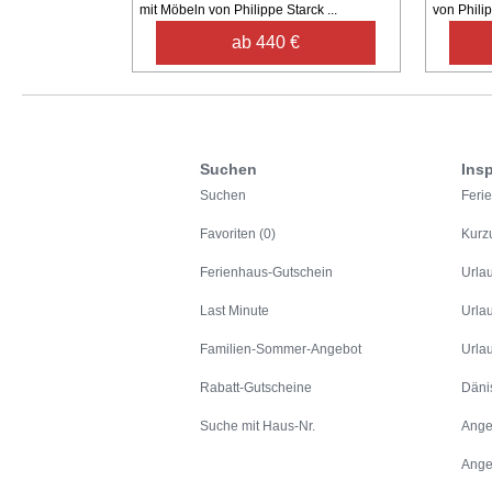
mit Möbeln von Philippe Starck ...
von Philip
ab 440 €
Suchen
Insp
Suchen
Feri
Favoriten (0)
Kurz
Ferienhaus-Gutschein
Urla
Last Minute
Urla
Familien-Sommer-Angebot
Urla
Rabatt-Gutscheine
Däni
Suche mit Haus-Nr.
Ange
Ange