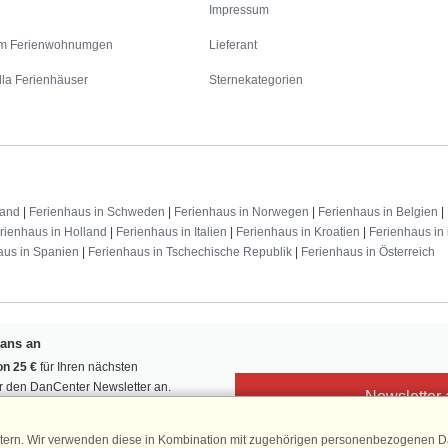
Impressum
m Ferienwohnumgen
Lieferant
lla Ferienhäuser
Sternekategorien
land
|
Ferienhaus in Schweden
|
Ferienhaus in Norwegen
|
Ferienhaus in Belgien
|
rienhaus in Holland
|
Ferienhaus in Italien
|
Ferienhaus in Kroatien
|
Ferienhaus in 
aus in Spanien
|
Ferienhaus in Tschechische Republik
|
Ferienhaus in Österreich
Fans an
n 25 €
für Ihren nächsten
ür den DanCenter Newsletter an.
Newsletter
, Gewinnspiele und Urlaubstipps!
tern. Wir verwenden diese in Kombination mit zugehörigen personenbezogenen Da