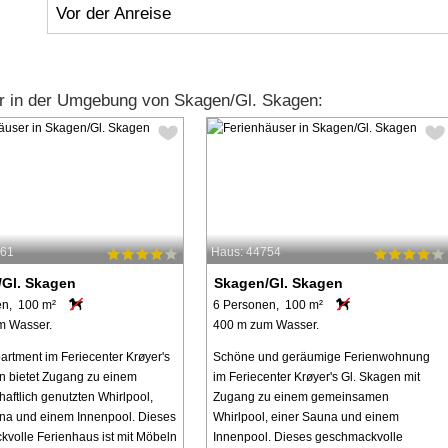
Vor der Anreise
r in der Umgebung von Skagen/Gl. Skagen:
161
Haus: 44754
Gl. Skagen
Skagen/Gl. Skagen
en, 100 m²
6 Personen, 100 m²
m Wasser.
400 m zum Wasser.
artment im Feriecenter Krøyer's
Schöne und geräumige Ferienwohnung
n bietet Zugang zu einem
im Feriecenter Krøyer's Gl. Skagen mit
aftlich genutzten Whirlpool,
Zugang zu einem gemeinsamen
na und einem Innenpool. Dieses
Whirlpool, einer Sauna und einem
volle Ferienhaus ist mit Möbeln
Innenpool. Dieses geschmackvolle