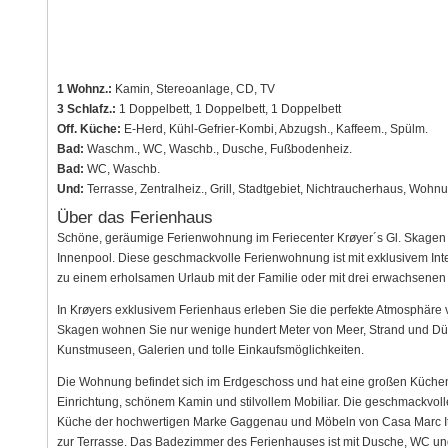
1 Wohnz.:
Kamin, Stereoanlage, CD, TV
3 Schlafz.:
1 Doppelbett, 1 Doppelbett, 1 Doppelbett
Off. Küche:
E-Herd, Kühl-Gefrier-Kombi, Abzugsh., Kaffeem., Spülm.
Bad:
Waschm., WC, Waschb., Dusche, Fußbodenheiz.
Bad:
WC, Waschb.
Und:
Terrasse, Zentralheiz., Grill, Stadtgebiet, Nichtraucherhaus, Wohn
Über das Ferienhaus
Schöne, geräumige Ferienwohnung im Feriecenter Krøyer´s Gl. Skage
Innenpool. Diese geschmackvolle Ferienwohnung ist mit exklusivem Inte
zu einem erholsamen Urlaub mit der Familie oder mit drei erwachsenen
In Krøyers exklusivem Ferienhaus erleben Sie die perfekte Atmosphäre v
Skagen wohnen Sie nur wenige hundert Meter von Meer, Strand und Düne 
Kunstmuseen, Galerien und tolle Einkaufsmöglichkeiten.
Die Wohnung befindet sich im Erdgeschoss und hat eine großen Küchen
Einrichtung, schönem Kamin und stilvollem Mobiliar. Die geschmackvolle
Küche der hochwertigen Marke Gaggenau und Möbeln von Casa Marc It
zur Terrasse. Das Badezimmer des Ferienhauses ist mit Dusche, WC un