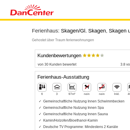
Ferienhaus:
Skagen/Gl. Skagen
,
Skagen 
Gehostet über Traum ferienwohnungen
Kundenbewertungen
von 30 Kunden bewertet
3.8 vo
Ferienhaus-Ausstattung
6
3
97m²
nein
nein
Inkl.
4
Gemeinschaftliche Nutzung Innen Schwimmbecken
Gemeinschaftliche Nutzung Innen Spa
Gemeinschaftliche Nutzung Innen Sauna
Kamin/Holzofen/Bioethanol-Kamin
Deutsche TV Programme: Mindestens 2 Kanäle