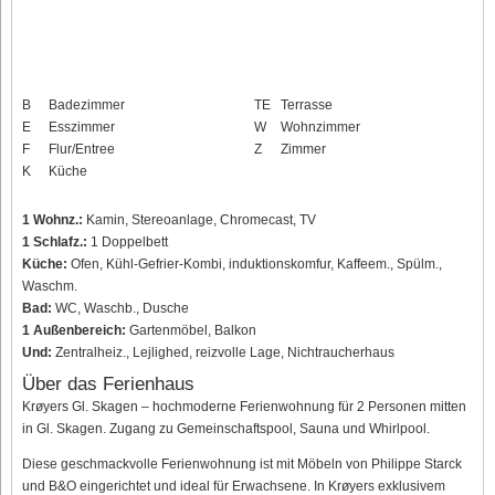
B
Badezimmer
TE
Terrasse
E
Esszimmer
W
Wohnzimmer
F
Flur/Entree
Z
Zimmer
K
Küche
1 Wohnz.:
Kamin, Stereoanlage, Chromecast, TV
1 Schlafz.:
1 Doppelbett
Küche:
Ofen, Kühl-Gefrier-Kombi, induktionskomfur, Kaffeem., Spülm.,
Waschm.
Bad:
WC, Waschb., Dusche
1 Außenbereich:
Gartenmöbel, Balkon
Und:
Zentralheiz., Lejlighed, reizvolle Lage, Nichtraucherhaus
Über das Ferienhaus
Krøyers Gl. Skagen – hochmoderne Ferienwohnung für 2 Personen mitten
in Gl. Skagen. Zugang zu Gemeinschaftspool, Sauna und Whirlpool.
Diese geschmackvolle Ferienwohnung ist mit Möbeln von Philippe Starck
und B&O eingerichtet und ideal für Erwachsene. In Krøyers exklusivem