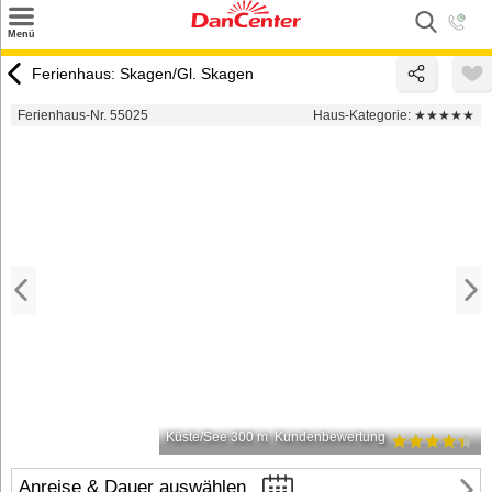
×
Menü
Suchen
Ferienhaus: Skagen/Gl. Skagen
Urlaubsziele
Ferienhaus-Nr. 55025
Haus-Kategorie:
★★★★★
Weitere Urlaubsziele
Angebote
Inspiration
Kontakt
Gut zu wissen
Login
Küste/See 300 m
Kundenbewertung
Anreise & Dauer auswählen