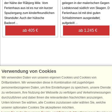
der Nähe der Råbjerg Mile. Vom
gelegen in der malerischen Gegend
Ferienhaus aus ist es nur ein kurzer
Lodskovvad südlich von Skagen. Da
Spaziergang zum kinderfreundlichen
Ferienhaus ist mit drei guten
Strandufer. Auch der hübsche
Schlafzimmern ausgestattet;
Badeort ...
aufgeteilt ...
ab 405 €
ab 1.245 €
Verwendung von Cookies
Schließen Sie sich 100.000 Ferienhaus-Fans an
Wir verwenden Daten von unseren eigenen Cookies und Cookies von
Erhalten Sie einen
Willkommensgutschein von 25 €
für Ihren nächsten
Drittanbietern. Wir verwenden diese in Kombination mit zugehörigen
Ferienhausurlaub - melden Sie sich einfach für den DanCenter Newsletter
personenbezogenen Daten, um Ihre Einstellungen zu speichern, unsere Dienste
an. Verpassen Sie nie wieder exklusive Angebote, Gewinnspiele und
zu verbessern, Ihre Nutzung der Webseite zu verfolgen und Verkehrsmessungen
Urlaubstipps!
durchzuführen und dabei Ihnen die relevantesten Nachrichten anzuzeigen.
Unten können Sie wählen, alle Cookies zuzulassen oder wählen Sie, welche
unserer optionalen Cookies Sie akzeptieren möchten.