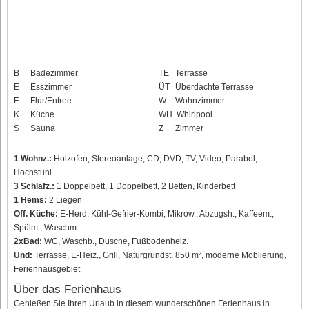
B
Badezimmer
TE
Terrasse
E
Esszimmer
ÜT
Überdachte Terrasse
F
Flur/Entree
W
Wohnzimmer
K
Küche
WH
Whirlpool
S
Sauna
Z
Zimmer
1 Wohnz.:
Holzofen, Stereoanlage, CD, DVD, TV, Video, Parabol,
Hochstuhl
3 Schlafz.:
1 Doppelbett, 1 Doppelbett, 2 Betten, Kinderbett
1 Hems:
2 Liegen
Off. Küche:
E-Herd, Kühl-Gefrier-Kombi, Mikrow., Abzugsh., Kaffeem.,
Spülm., Waschm.
2xBad:
WC, Waschb., Dusche, Fußbodenheiz.
Und:
Terrasse, E-Heiz., Grill, Naturgrundst. 850 m², moderne Möblierung,
Ferienhausgebiet
Über das Ferienhaus
Genießen Sie Ihren Urlaub in diesem wunderschönen Ferienhaus in