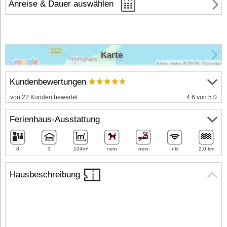
Anreise & Dauer auswählen
Karte
Kundenbewertungen
von 22 Kunden bewertet
4.6 von 5.0
Ferienhaus-Ausstattung
8
3
104m²
nein
nein
Inkl.
2,0 km
Hausbeschreibung