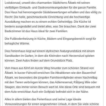
Lodskovvad, unweit des charmanten Städtchens Ålbæk mit seinen
vielfältigen Einkaufs- und Gastronomieangeboten für die ganze Familie.
Das Haus hat hervorragende Gästebewertungen erhalten und das völlig zu
Recht: Die helle, geschmackvolle Einrichtung und die hochwertige
Ausstattung machen es zu einem echten Geheimtipp. Die Küche ist
bestens ausgestattet und bietet alles, was Sie brauchen. Dank der zwei
Badezimmer ist das Haus ideal für zwei Familien.
Die Fußbodenheizung in Küche, Bädern und Eingangsbereich sorgt für
behagliche Wärme.
Das Ferienhaus liegt auf einem idyllischen Naturgrundstück mit einem
Sandkasten im Garten, in dem die Kleinsten nach Herzenslust spielen
können. Zwei Autos finden auf dem Grundstück Platz.
Vom Haus aus führt ein kurzer Weg hinunter zum schönen Strand von
Ålbæk. In kurzer Fahrzeit erreichen Sie Attraktionen wie den Bauernhof
Ålbæk, wo besonders die jüngsten Familienmitglieder einen Nachmittag
mit den Tieren verbringen können, das Adlerreservat, Råbjerg Mile oder
Skagen, das immer einen Besuch wert ist. Alle diese Orte sind bequem mit
dem Auto erreichbar. Auch ein Golfplatz befindet sich in der Nähe.
Alles in allem bieten das Ferienhaus und seine Lage ideale
Voraussetzungen für einen angenehmen Urlaub, in dem Sie viele schöne