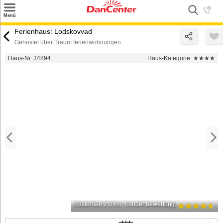
×
Menü
Suchen
Ferienhaus: Lodskovvad
Gehostet über Traum ferienwohnungen
Urlaubsziele
Haus-Nr. 34894
Haus-Kategorie:
★★★★
Weitere Urlaubsziele
Angebote
Inspiration
Kontakt
Gut zu wissen
Login
Küste/See 2,0 km
Kundenbewertung