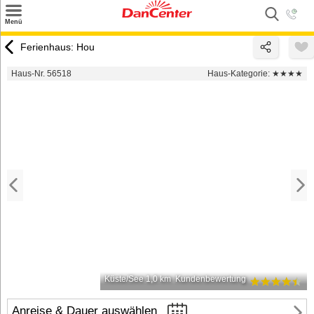
×
Menü
Suchen
Ferienhaus: Hou
Urlaubsziele
Haus-Nr. 56518
Haus-Kategorie:
★★★★
Weitere Urlaubsziele
Angebote
Inspiration
Kontakt
Gut zu wissen
Login
Küste/See 1,0 km
Kundenbewertung
Anreise & Dauer auswählen