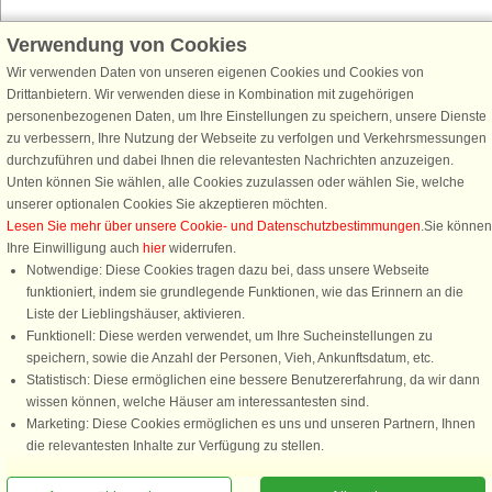
Verwendung von Cookies
Schließen Sie sich 100.000 Ferienhaus-Fans an
Wir verwenden Daten von unseren eigenen Cookies und Cookies von
Erhalten Sie einen
Willkommensgutschein von 25 €
für Ihren nächsten
Drittanbietern. Wir verwenden diese in Kombination mit zugehörigen
Ferienhausurlaub - melden Sie sich einfach für den DanCenter Newsletter
personenbezogenen Daten, um Ihre Einstellungen zu speichern, unsere Dienste
an. Verpassen Sie nie wieder exklusive Angebote, Gewinnspiele und
zu verbessern, Ihre Nutzung der Webseite zu verfolgen und Verkehrsmessungen
Urlaubstipps!
durchzuführen und dabei Ihnen die relevantesten Nachrichten anzuzeigen.
Unten können Sie wählen, alle Cookies zuzulassen oder wählen Sie, welche
unserer optionalen Cookies Sie akzeptieren möchten.
Lesen Sie mehr über unsere Cookie- und Datenschutzbestimmungen
.Sie können
Ihre Einwilligung auch
hier
widerrufen.
Newsletter abonnieren
Notwendige: Diese Cookies tragen dazu bei, dass unsere Webseite
funktioniert, indem sie grundlegende Funktionen, wie das Erinnern an die
Liste der Lieblingshäuser, aktivieren.
Funktionell: Diese werden verwendet, um Ihre Sucheinstellungen zu
speichern, sowie die Anzahl der Personen, Vieh, Ankunftsdatum, etc.
Folgen Sie uns:
Statistisch: Diese ermöglichen eine bessere Benutzererfahrung, da wir dann
wissen können, welche Häuser am interessantesten sind.
DanCenter Kundenbewertung
Marketing: Diese Cookies ermöglichen es uns und unseren Partnern, Ihnen
4,1 von 5
die relevantesten Inhalte zur Verfügung zu stellen.
basierend auf mehr 135.870 Kundenbewertungen