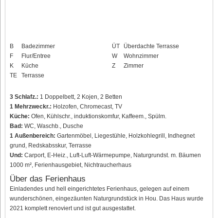
B
Badezimmer
ÜT
Überdachte Terrasse
F
Flur/Entree
W
Wohnzimmer
K
Küche
Z
Zimmer
TE
Terrasse
3 Schlafz.:
1 Doppelbett, 2 Kojen, 2 Betten
1 Mehrzweckr.:
Holzofen, Chromecast, TV
Küche:
Ofen, Kühlschr., induktionskomfur, Kaffeem., Spülm.
Bad:
WC, Waschb., Dusche
1 Außenbereich:
Gartenmöbel, Liegestühle, Holzkohlegrill, Indhegnet
grund, Redskabsskur, Terrasse
Und:
Carport, E-Heiz., Luft-Luft-Wärmepumpe, Naturgrundst. m. Bäumen
1000 m², Ferienhausgebiet, Nichtraucherhaus
Über das Ferienhaus
Einladendes und hell eingerichtetes Ferienhaus, gelegen auf einem
wunderschönen, eingezäunten Naturgrundstück in Hou. Das Haus wurde
2021 komplett renoviert und ist gut ausgestattet.