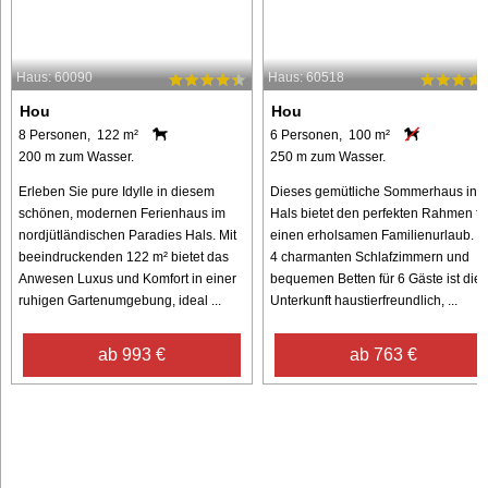
Haus: 60090
Haus: 60518
Hou
Hou
8 Personen, 122 m²
6 Personen, 100 m²
200 m zum Wasser.
250 m zum Wasser.
Erleben Sie pure Idylle in diesem
Dieses gemütliche Sommerhaus in
schönen, modernen Ferienhaus im
Hals bietet den perfekten Rahmen fü
nordjütländischen Paradies Hals. Mit
einen erholsamen Familienurlaub. Mi
beeindruckenden 122 m² bietet das
4 charmanten Schlafzimmern und
Anwesen Luxus und Komfort in einer
bequemen Betten für 6 Gäste ist die
ruhigen Gartenumgebung, ideal ...
Unterkunft haustierfreundlich, ...
ab 993 €
ab 763 €