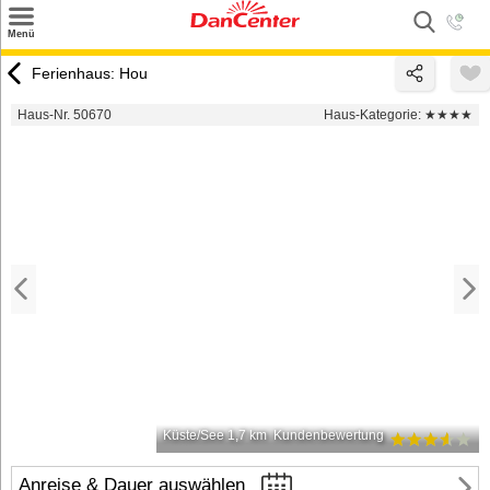
×
Menü
Suchen
Ferienhaus: Hou
Urlaubsziele
Haus-Nr. 50670
Haus-Kategorie:
★★★★
Weitere Urlaubsziele
Angebote
Inspiration
Kontakt
Gut zu wissen
Login
Küste/See 1,7 km
Kundenbewertung
Anreise & Dauer auswählen