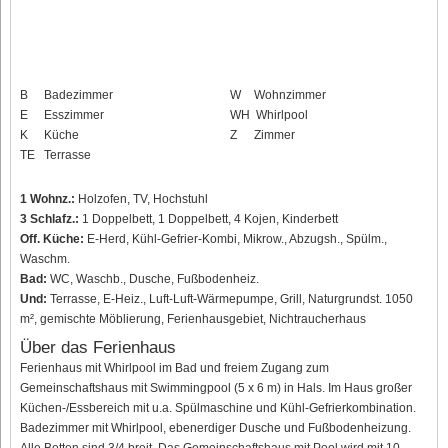
B
Badezimmer
W
Wohnzimmer
E
Esszimmer
WH
Whirlpool
K
Küche
Z
Zimmer
TE
Terrasse
1 Wohnz.:
Holzofen, TV, Hochstuhl
3 Schlafz.:
1 Doppelbett, 1 Doppelbett, 4 Kojen, Kinderbett
Off. Küche:
E-Herd, Kühl-Gefrier-Kombi, Mikrow., Abzugsh., Spülm.,
Waschm.
Bad:
WC, Waschb., Dusche, Fußbodenheiz.
Und:
Terrasse, E-Heiz., Luft-Luft-Wärmepumpe, Grill, Naturgrundst. 1050
m², gemischte Möblierung, Ferienhausgebiet, Nichtraucherhaus
Über das Ferienhaus
Ferienhaus mit Whirlpool im Bad und freiem Zugang zum
Gemeinschaftshaus mit Swimmingpool (5 x 6 m) in Hals. Im Haus großer
Küchen-/Essbereich mit u.a. Spülmaschine und Kühl-Gefrierkombination.
Badezimmer mit Whirlpool, ebenerdiger Dusche und Fußbodenheizung.
Alle Betten sind 3/4 breit. Das Gemeinschaftshaus mit Pool wird mit 10