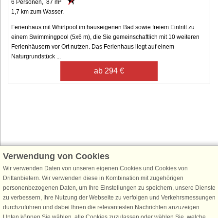
6 Personen, 87 m²
1,7 km zum Wasser.
Ferienhaus mit Whirlpool im hauseigenen Bad sowie freiem Eintritt zu
einem Swimmingpool (5x6 m), die Sie gemeinschaftlich mit 10 weiteren
Ferienhäusern vor Ort nutzen. Das Ferienhaus liegt auf einem
Naturgrundstück ...
ab 294 €
Verwendung von Cookies
Schließen Sie sich 100.000 Ferienhaus-Fans an
Wir verwenden Daten von unseren eigenen Cookies und Cookies von
Erhalten Sie einen
Willkommensgutschein von 25 €
für Ihren nächsten
Drittanbietern. Wir verwenden diese in Kombination mit zugehörigen
Ferienhausurlaub - melden Sie sich einfach für den DanCenter Newsletter
personenbezogenen Daten, um Ihre Einstellungen zu speichern, unsere Dienste
an. Verpassen Sie nie wieder exklusive Angebote, Gewinnspiele und
zu verbessern, Ihre Nutzung der Webseite zu verfolgen und Verkehrsmessungen
Urlaubstipps!
durchzuführen und dabei Ihnen die relevantesten Nachrichten anzuzeigen.
Unten können Sie wählen, alle Cookies zuzulassen oder wählen Sie, welche