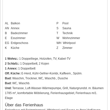
AL
Balkon
P
Pool
AN
Annex
S
Sauna
B
Badezimmer
T
Technik
E
Esszimmer
W
Wohnzimmer
EG
Erdgeschoss
WH
Whirlpool
K
Küche
Z
Zimmer
1 Wohnz.:
1 Doppelliege, Holzofen, TV, Kabel-TV
2 Schlafz.:
1 Doppelbett, 2 Kojen
1 Annex:
1 Doppelbett
Off. Küche:
E-Herd, Kühl-Gefrier-Kombi, Kaffeem., Spülm.
Bad:
Waschm, Trockner, WC, Waschb., Dusche
Bad:
WC, Waschb.
Und:
Terrasse, Luft-Wasser-Wärmepumpe, Grill, Naturgrundst. m. Bäumen
1785 m², komfortable Möblierung, Ferienhausgebiet, Ferienhaus m/1.
Etage
Über das Ferienhaus
Ferienhaus mit Swimmingpool, Whirlpool und Sauna zu Ihrer Verfügung.