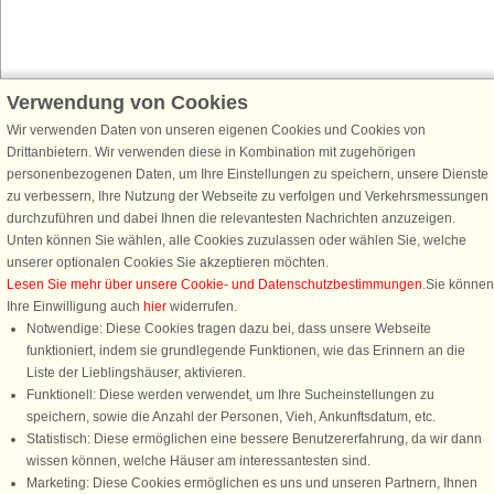
Verwendung von Cookies
Schließen Sie sich 100.000 Ferienhaus-Fans an
Wir verwenden Daten von unseren eigenen Cookies und Cookies von
Erhalten Sie einen
Willkommensgutschein von 25 €
für Ihren nächsten
Drittanbietern. Wir verwenden diese in Kombination mit zugehörigen
Ferienhausurlaub - melden Sie sich einfach für den DanCenter Newsletter
personenbezogenen Daten, um Ihre Einstellungen zu speichern, unsere Dienste
an. Verpassen Sie nie wieder exklusive Angebote, Gewinnspiele und
zu verbessern, Ihre Nutzung der Webseite zu verfolgen und Verkehrsmessungen
Urlaubstipps!
durchzuführen und dabei Ihnen die relevantesten Nachrichten anzuzeigen.
Unten können Sie wählen, alle Cookies zuzulassen oder wählen Sie, welche
unserer optionalen Cookies Sie akzeptieren möchten.
Lesen Sie mehr über unsere Cookie- und Datenschutzbestimmungen
.Sie können
Ihre Einwilligung auch
hier
widerrufen.
Newsletter abonnieren
Notwendige: Diese Cookies tragen dazu bei, dass unsere Webseite
funktioniert, indem sie grundlegende Funktionen, wie das Erinnern an die
Liste der Lieblingshäuser, aktivieren.
Funktionell: Diese werden verwendet, um Ihre Sucheinstellungen zu
speichern, sowie die Anzahl der Personen, Vieh, Ankunftsdatum, etc.
Folgen Sie uns:
Statistisch: Diese ermöglichen eine bessere Benutzererfahrung, da wir dann
Rufen Sie an, um zu buchen
wissen können, welche Häuser am interessantesten sind.
DanCenter Kundenbewertung
Marketing: Diese Cookies ermöglichen es uns und unseren Partnern, Ihnen