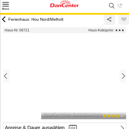
×
Menü
Suchen
Ferienhaus: Hou Nord/Melholt
Urlaubsziele
Haus-Nr. 08721
Haus-Kategorie:
★★★
Weitere Urlaubsziele
Angebote
Inspiration
Kontakt
Gut zu wissen
Login
Küste/See 2,0 km
Kundenbewertung
Anreise & Dauer auswählen