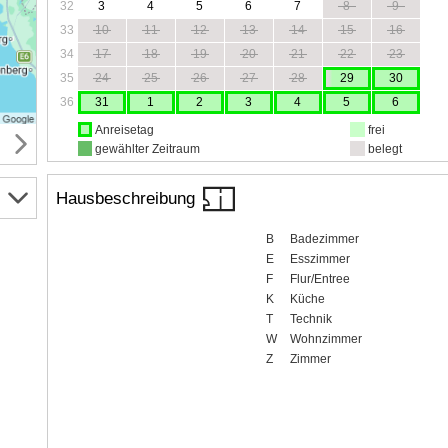
32
3
4
5
6
7
8
9
33
10
11
12
13
14
15
16
34
17
18
19
20
21
22
23
35
24
25
26
27
28
29
30
36
31
1
2
3
4
5
6
Anreisetag
frei
gewählter Zeitraum
belegt
Hausbeschreibung
B
Badezimmer
E
Esszimmer
F
Flur/Entree
K
Küche
T
Technik
W
Wohnzimmer
Z
Zimmer