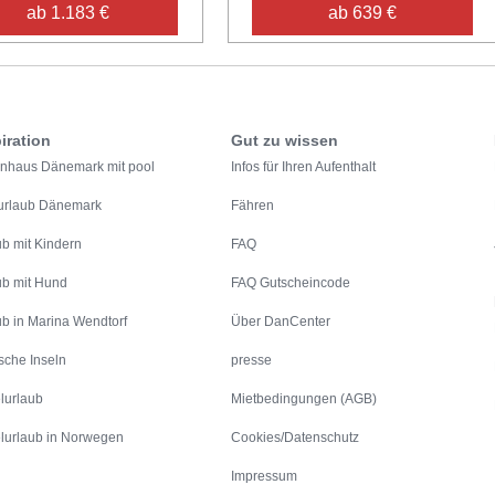
ab 1.183 €
ab 639 €
iration
Gut zu wissen
enhaus Dänemark mit pool
Infos für Ihren Aufenthalt
urlaub Dänemark
Fähren
ub mit Kindern
FAQ
ub mit Hund
FAQ Gutscheincode
ub in Marina Wendtorf
Über DanCenter
sche Inseln
presse
lurlaub
Mietbedingungen (AGB)
lurlaub in Norwegen
Cookies/Datenschutz
Impressum