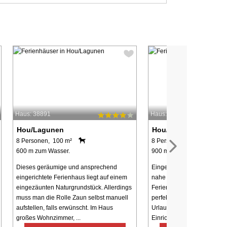
Haus: 38891
Haus: 44685
Hou/Lagunen
Hou/Lagunen
8 Personen, 100 m²
8 Personen, 97 m²
600 m zum Wasser.
900 m zum Wasser.
Dieses geräumige und ansprechend
Eingebettet in die ruhige N
eingerichtete Ferienhaus liegt auf einem
nahe der Lagune bietet di
eingezäunten Naturgrundstück. Allerdings
Ferienhaus mit Sauna und 
muss man die Rolle Zaun selbst manuell
perfekten Rahmen für eine
aufstellen, falls erwünscht. Im Haus
Urlaub. Die durchdachte u
großes Wohnzimmer, ...
Einrichtung ...