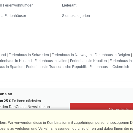
m Ferienwohnumgen
Lieferant
lla Ferienhäuser
Sternekategorien
land
|
Ferienhaus in Schweden
|
Ferienhaus in Norwegen
|
Ferienhaus in Belgien
|
rienhaus in Holland
|
Ferienhaus in Italien
|
Ferienhaus in Kroatien
|
Ferienhaus in 
aus in Spanien
|
Ferienhaus in Tschechische Republik
|
Ferienhaus in Österreich
Fans an
n 25 €
für Ihren nächsten
ür den DanCenter Newsletter an.
Newsletter
, Gewinnspiele und Urlaubstipps!
tern. Wir verwenden diese in Kombination mit zugehörigen personenbezogenen Da
ebseite zu verfolgen und Verkehrsmessungen durchzuführen und dabei Ihnen die r