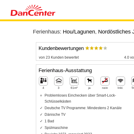
Ferienhaus:
Hou/Lagunen
,
Nordöstliches 
Kundenbewertungen
von 23 Kunden bewertet
4.0 vo
Ferienhaus-Ausstattung
4
3
61m²
ja
nein
Inkl.
5
Problemloses Einchecken über Smart-Lock-
Schlüsselkästen
Deutsche TV Programme: Mindestens 2 Kanäle
Dänische TV
1 Bad
Spülmaschine