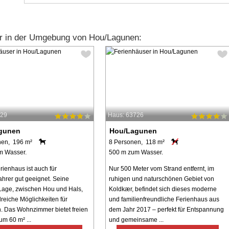
r in der Umgebung von Hou/Lagunen:
929
Haus: 63726
gunen
Hou/Lagunen
nen, 196 m²
8 Personen, 118 m²
m Wasser.
500 m zum Wasser.
rienhaus ist auch für
Nur 500 Meter vom Strand entfernt, im
ahrer gut geeignet. Seine
ruhigen und naturschönen Gebiet von
Lage, zwischen Hou und Hals,
Koldkær, befindet sich dieses moderne
lreiche Möglichkeiten für
und familienfreundliche Ferienhaus aus
en. Das Wohnzimmer bietet freien
dem Jahr 2017 – perfekt für Entspannung
um 60 m² ...
und gemeinsame ...