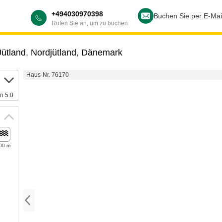
+494030970398
Buchen Sie per E-Mai
Rufen Sie an, um zu buchen
Jütland
,
Nordjütland
,
Dänemark
Haus-Nr. 76170
n 5.0
00 m