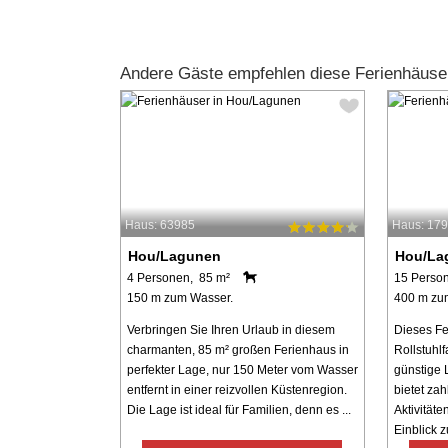
Andere Gäste empfehlen diese Ferienhäuse
Haus: 63985
Haus: 17
Hou/Lagunen
Hou/La
4 Personen, 85 m²
15 Perso
150 m zum Wasser.
400 m zu
Verbringen Sie Ihren Urlaub in diesem
Dieses Fe
charmanten, 85 m² großen Ferienhaus in
Rollstuhlf
perfekter Lage, nur 150 Meter vom Wasser
günstige 
entfernt in einer reizvollen Küstenregion.
bietet zah
Die Lage ist ideal für Familien, denn es ...
Aktivität
Einblick z