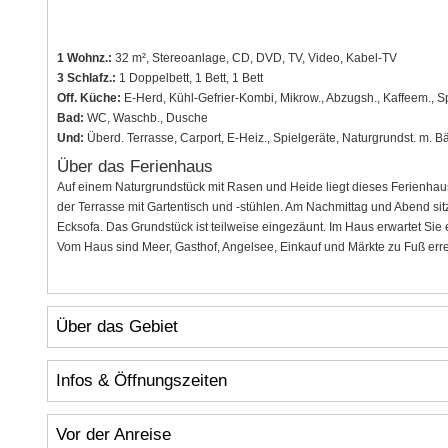
1 Wohnz.:
32 m², Stereoanlage, CD, DVD, TV, Video, Kabel-TV
3 Schlafz.:
1 Doppelbett, 1 Bett, 1 Bett
Off. Küche:
E-Herd, Kühl-Gefrier-Kombi, Mikrow., Abzugsh., Kaffeem., S
Bad:
WC, Waschb., Dusche
Und:
Überd. Terrasse, Carport, E-Heiz., Spielgeräte, Naturgrundst. m.
Über das Ferienhaus
Auf einem Naturgrundstück mit Rasen und Heide liegt dieses Ferienhau
der Terrasse mit Gartentisch und -stühlen. Am Nachmittag und Abend sit
Ecksofa. Das Grundstück ist teilweise eingezäunt. Im Haus erwartet Sie
Vom Haus sind Meer, Gasthof, Angelsee, Einkauf und Märkte zu Fuß erre
Über das Gebiet
Infos & Öffnungszeiten
Vor der Anreise