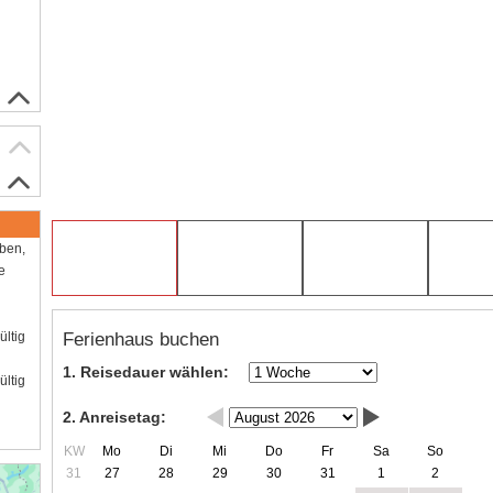
aben,
e
Ferienhaus buchen
ültig
1. Reisedauer wählen:
ültig
2. Anreisetag:
KW
Mo
Di
Mi
Do
Fr
Sa
So
31
27
28
29
30
31
1
2