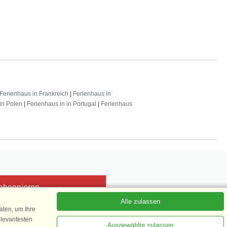
Ferienhaus in Frankreich
|
Ferienhaus in
in Polen
|
Ferienhaus in in Portugal
|
Ferienhaus
 abonnieren
Alle zulassen
ten, um Ihre
elevantesten
Ausgewählte zulassen