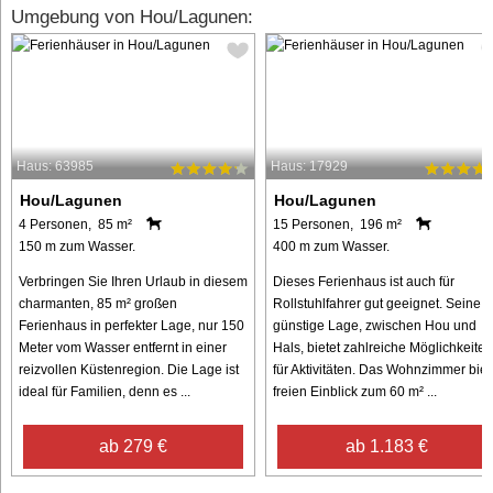
Umgebung von Hou/Lagunen:
Haus: 63985
Haus: 17929
Hou/Lagunen
Hou/Lagunen
4 Personen, 85 m²
15 Personen, 196 m²
150 m zum Wasser.
400 m zum Wasser.
Verbringen Sie Ihren Urlaub in diesem
Dieses Ferienhaus ist auch für
charmanten, 85 m² großen
Rollstuhlfahrer gut geeignet. Seine
Ferienhaus in perfekter Lage, nur 150
günstige Lage, zwischen Hou und
Meter vom Wasser entfernt in einer
Hals, bietet zahlreiche Möglichkeiten
reizvollen Küstenregion. Die Lage ist
für Aktivitäten. Das Wohnzimmer biet
ideal für Familien, denn es ...
freien Einblick zum 60 m² ...
ab 279 €
ab 1.183 €