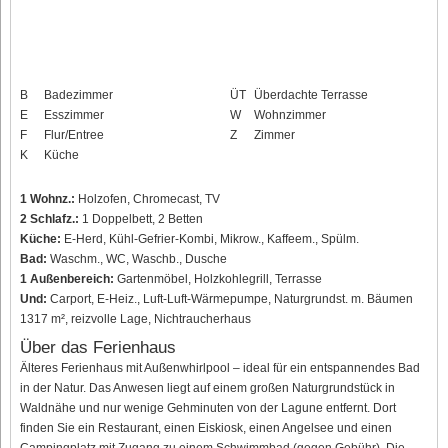
B
Badezimmer
ÜT
Überdachte Terrasse
E
Esszimmer
W
Wohnzimmer
F
Flur/Entree
Z
Zimmer
K
Küche
1 Wohnz.:
Holzofen, Chromecast, TV
2 Schlafz.:
1 Doppelbett, 2 Betten
Küche:
E-Herd, Kühl-Gefrier-Kombi, Mikrow., Kaffeem., Spülm.
Bad:
Waschm., WC, Waschb., Dusche
1 Außenbereich:
Gartenmöbel, Holzkohlegrill, Terrasse
Und:
Carport, E-Heiz., Luft-Luft-Wärmepumpe, Naturgrundst. m. Bäumen
1317 m², reizvolle Lage, Nichtraucherhaus
Über das Ferienhaus
Älteres Ferienhaus mit Außenwhirlpool – ideal für ein entspannendes Bad
in der Natur. Das Anwesen liegt auf einem großen Naturgrundstück in
Waldnähe und nur wenige Gehminuten von der Lagune entfernt. Dort
finden Sie ein Restaurant, einen Eiskiosk, einen Angelsee und einen
Campingplatz mit Zugang zu einem Schwimmbad (gegen Gebühr). Die