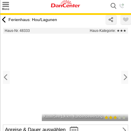
×
Menü
Suchen
Ferienhaus: Hou/Lagunen
Urlaubsziele
Haus-Nr. 48333
Haus-Kategorie:
★★★
Weitere Urlaubsziele
Angebote
Inspiration
Kontakt
Gut zu wissen
Login
Küste/See 1,4 km
Kundenbewertung
Anreise & Dauer auswählen