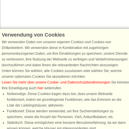
Verwendung von Cookies
Schließen Sie sich 100.000 Ferienhaus-Fans an
Wir verwenden Daten von unseren eigenen Cookies und Cookies von
Erhalten Sie einen
Willkommensgutschein von 25 €
für Ihren nächsten
Drittanbietern. Wir verwenden diese in Kombination mit zugehörigen
Ferienhausurlaub - melden Sie sich einfach für den DanCenter Newsletter
personenbezogenen Daten, um Ihre Einstellungen zu speichern, unsere Dienste
an. Verpassen Sie nie wieder exklusive Angebote, Gewinnspiele und
zu verbessern, Ihre Nutzung der Webseite zu verfolgen und Verkehrsmessungen
Urlaubstipps!
durchzuführen und dabei Ihnen die relevantesten Nachrichten anzuzeigen.
Unten können Sie wählen, alle Cookies zuzulassen oder wählen Sie, welche
unserer optionalen Cookies Sie akzeptieren möchten.
Lesen Sie mehr über unsere Cookie- und Datenschutzbestimmungen
.Sie können
Ihre Einwilligung auch
hier
widerrufen.
Newsletter abonnieren
Notwendige: Diese Cookies tragen dazu bei, dass unsere Webseite
funktioniert, indem sie grundlegende Funktionen, wie das Erinnern an die
Liste der Lieblingshäuser, aktivieren.
Funktionell: Diese werden verwendet, um Ihre Sucheinstellungen zu
speichern, sowie die Anzahl der Personen, Vieh, Ankunftsdatum, etc.
Folgen Sie uns:
Statistisch: Diese ermöglichen eine bessere Benutzererfahrung, da wir dann
wissen können, welche Häuser am interessantesten sind.