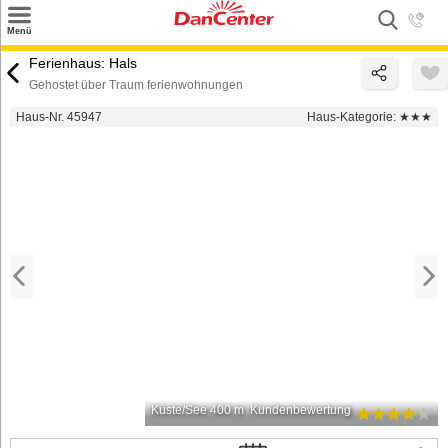
×
Menü
Suchen
Ferienhaus: Hals
Gehostet über Traum ferienwohnungen
Urlaubsziele
Haus-Nr. 45947
Haus-Kategorie:
★★★
Weitere Urlaubsziele
Angebote
Inspiration
Kontakt
Gut zu wissen
Login
Küste/See 400 m
Kundenbewertung