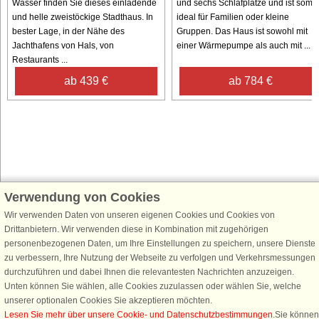
Wasser finden Sie dieses einladende
und sechs Schlafplätze und ist somit
und helle zweistöckige Stadthaus. In
ideal für Familien oder kleine
bester Lage, in der Nähe des
Gruppen. Das Haus ist sowohl mit
Jachthafens von Hals, von
einer Wärmepumpe als auch mit ...
Restaurants ...
ab 439 €
ab 784 €
Verwendung von Cookies
Schließen Sie sich 100.000 Ferienhaus-Fans an
Wir verwenden Daten von unseren eigenen Cookies und Cookies von
Erhalten Sie einen
Willkommensgutschein von 25 €
für Ihren nächsten
Drittanbietern. Wir verwenden diese in Kombination mit zugehörigen
Ferienhausurlaub - melden Sie sich einfach für den DanCenter Newsletter
personenbezogenen Daten, um Ihre Einstellungen zu speichern, unsere Dienste
an. Verpassen Sie nie wieder exklusive Angebote, Gewinnspiele und
zu verbessern, Ihre Nutzung der Webseite zu verfolgen und Verkehrsmessungen
Urlaubstipps!
durchzuführen und dabei Ihnen die relevantesten Nachrichten anzuzeigen.
Unten können Sie wählen, alle Cookies zuzulassen oder wählen Sie, welche
unserer optionalen Cookies Sie akzeptieren möchten.
Lesen Sie mehr über unsere Cookie- und Datenschutzbestimmungen
.Sie können