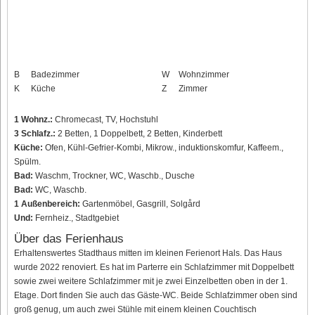
B
Badezimmer
W
Wohnzimmer
K
Küche
Z
Zimmer
1 Wohnz.:
Chromecast, TV, Hochstuhl
3 Schlafz.:
2 Betten, 1 Doppelbett, 2 Betten, Kinderbett
Küche:
Ofen, Kühl-Gefrier-Kombi, Mikrow., induktionskomfur, Kaffeem.,
Spülm.
Bad:
Waschm, Trockner, WC, Waschb., Dusche
Bad:
WC, Waschb.
1 Außenbereich:
Gartenmöbel, Gasgrill, Solgård
Und:
Fernheiz., Stadtgebiet
Über das Ferienhaus
Erhaltenswertes Stadthaus mitten im kleinen Ferienort Hals. Das Haus
wurde 2022 renoviert. Es hat im Parterre ein Schlafzimmer mit Doppelbett
sowie zwei weitere Schlafzimmer mit je zwei Einzelbetten oben in der 1.
Etage. Dort finden Sie auch das Gäste-WC. Beide Schlafzimmer oben sind
groß genug, um auch zwei Stühle mit einem kleinen Couchtisch