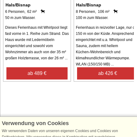
Hals/Bisnap
Hals/Bisnap
6 Personen, 62 m²
8 Personen, 106 m²
50 m zum Wasser.
100 m zum Wasser.
Dieses Ferienhaus mit Whirlpool liegt
Ferienhaus in reizvoller Lage, nur ca
fast vorne in 1. Reihe zum Strand. Das
150 m von der Küste. Ansprechend
Haus wurde mit Ledermöbeln
eingerichtet mit u.a. Whirlpool und
eingerichtet und sowohl vom
Sauna, zudem mit hellem
Wohnzimmer als auch von der 35 m²
Küchen-/Wohnbereich und
großen Holzterrasse, von der 26 m² ...
klimafreundlicher Wärmepumpe.
WLAN (150/150 MB) ...
ab 489 €
ab 426 €
Verwendung von Cookies
Schließen Sie sich 100.000 Ferienhaus-Fans an
Wir verwenden Daten von unseren eigenen Cookies und Cookies von
Erhalten Sie einen
Willkommensgutschein von 25 €
für Ihren nächsten