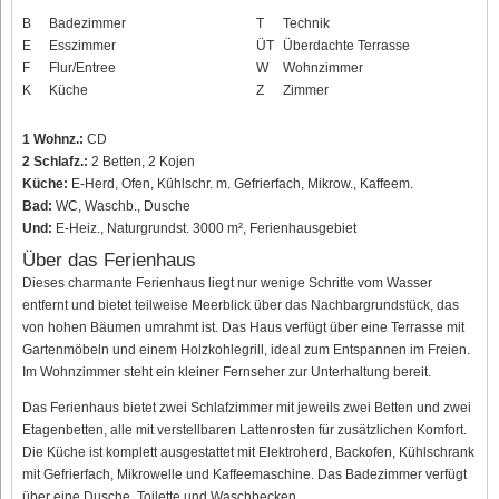
B
Badezimmer
T
Technik
E
Esszimmer
ÜT
Überdachte Terrasse
F
Flur/Entree
W
Wohnzimmer
K
Küche
Z
Zimmer
1 Wohnz.:
CD
2 Schlafz.:
2 Betten, 2 Kojen
Küche:
E-Herd, Ofen, Kühlschr. m. Gefrierfach, Mikrow., Kaffeem.
Bad:
WC, Waschb., Dusche
Und:
E-Heiz., Naturgrundst. 3000 m², Ferienhausgebiet
Über das Ferienhaus
Dieses charmante Ferienhaus liegt nur wenige Schritte vom Wasser
entfernt und bietet teilweise Meerblick über das Nachbargrundstück, das
von hohen Bäumen umrahmt ist. Das Haus verfügt über eine Terrasse mit
Gartenmöbeln und einem Holzkohlegrill, ideal zum Entspannen im Freien.
Im Wohnzimmer steht ein kleiner Fernseher zur Unterhaltung bereit.
Das Ferienhaus bietet zwei Schlafzimmer mit jeweils zwei Betten und zwei
Etagenbetten, alle mit verstellbaren Lattenrosten für zusätzlichen Komfort.
Die Küche ist komplett ausgestattet mit Elektroherd, Backofen, Kühlschrank
mit Gefrierfach, Mikrowelle und Kaffeemaschine. Das Badezimmer verfügt
über eine Dusche, Toilette und Waschbecken.