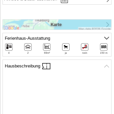
Karte
Ferienhaus-Ausstattung
4
2
69m²
ja
nein
150 m
Hausbeschreibung