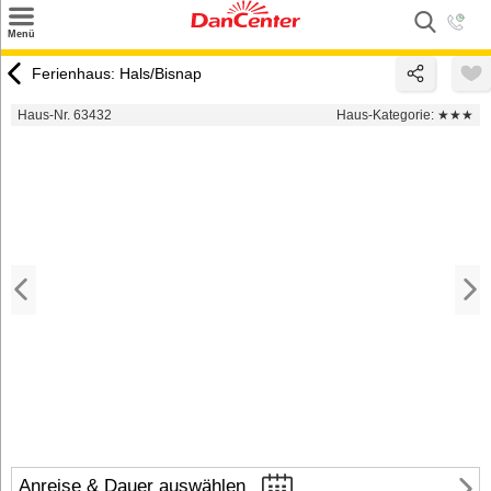
×
Menü
Suchen
Ferienhaus: Hals/Bisnap
Urlaubsziele
Haus-Nr. 63432
Haus-Kategorie:
★★★
Weitere Urlaubsziele
Angebote
Inspiration
Kontakt
Gut zu wissen
Login
Anreise & Dauer auswählen