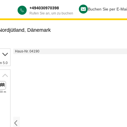
+494030970398
Buchen Sie per E-Mai
Rufen Sie an, um zu buchen
Nordjütland
,
Dänemark
Haus-Nr. 04190
n 5.0
00 m