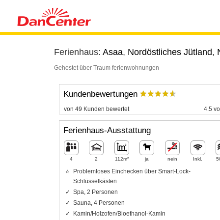
Ferienhaus:
Asaa
,
Nordöstliches Jütland
,
Gehostet über Traum ferienwohnungen
Kundenbewertungen
von 49 Kunden bewertet
4.5 vo
Ferienhaus-Ausstattung
4
2
112m²
ja
nein
Inkl.
5
Problemloses Einchecken über Smart-Lock-
Schlüsselkästen
Spa, 2 Personen
Sauna, 4 Personen
Kamin/Holzofen/Bioethanol-Kamin