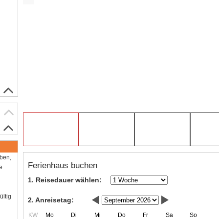
aben,
Ferienhaus buchen
e
1. Reisedauer wählen:
ültig
2. Anreisetag:
KW
Mo
Di
Mi
Do
Fr
Sa
So