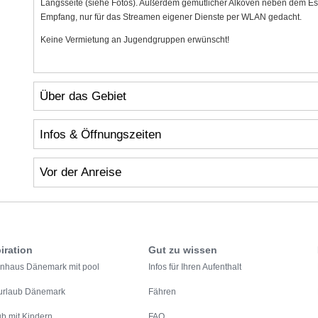
Längsseite (siehe Fotos). Außerdem gemütlicher Alkoven neben dem Ess
Empfang, nur für das Streamen eigener Dienste per WLAN gedacht.
Keine Vermietung an Jugendgruppen erwünscht!
Über das Gebiet
Infos & Öffnungszeiten
Vor der Anreise
iration
Gut zu wissen
enhaus Dänemark mit pool
Infos für Ihren Aufenthalt
urlaub Dänemark
Fähren
ub mit Kindern
FAQ