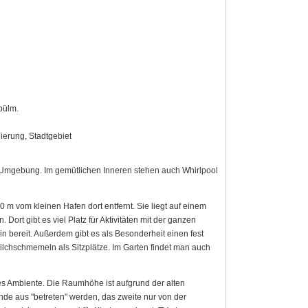
pülm.
lierung, Stadtgebiet
Umgebung. Im gemütlichen Inneren stehen auch Whirlpool
0 m vom kleinen Hafen dort entfernt. Sie liegt auf einem
rt gibt es viel Platz für Aktivitäten mit der ganzen
 bereit. Außerdem gibt es als Besonderheit einen fest
Milchschmemeln als Sitzplätze. Im Garten findet man auch
s Ambiente. Die Raumhöhe ist aufgrund der alten
e aus "betreten" werden, das zweite nur von der