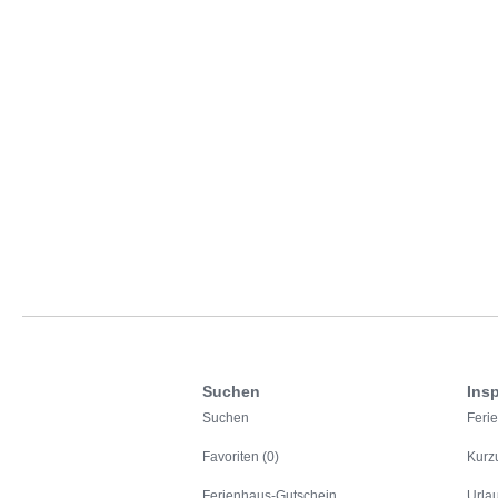
Suchen
Insp
Suchen
Feri
Favoriten (0)
Kurz
Ferienhaus-Gutschein
Urla