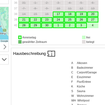
36
31
1
2
3
4
5
6
37
7
8
9
10
11
12
13
38
14
15
16
17
18
19
20
39
21
22
23
24
25
26
27
40
28
29
30
1
2
3
4
Anreisetag
frei
gewählter Zeitraum
belegt
Hausbeschreibung
A
Alkoven
B
Badezimmer
C
Carport/Garage
E
Esszimmer
F
Flur/Entree
K
Küche
S
Sauna
W
Wohnzimmer
WH
Whirlpool