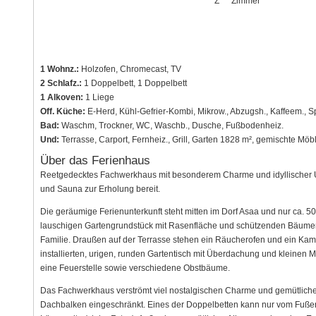
Z
Zimmer
1 Wohnz.:
Holzofen, Chromecast, TV
2 Schlafz.:
1 Doppelbett, 1 Doppelbett
1 Alkoven:
1 Liege
Off. Küche:
E-Herd, Kühl-Gefrier-Kombi, Mikrow., Abzugsh., Kaffeem., S
Bad:
Waschm, Trockner, WC, Waschb., Dusche, Fußbodenheiz.
Und:
Terrasse, Carport, Fernheiz., Grill, Garten 1828 m², gemischte Möb
Über das Ferienhaus
Reetgedecktes Fachwerkhaus mit besonderem Charme und idyllischer 
und Sauna zur Erholung bereit.
Die geräumige Ferienunterkunft steht mitten im Dorf Asaa und nur ca. 50
lauschigen Gartengrundstück mit Rasenfläche und schützenden Bäumen. Do
Familie. Draußen auf der Terrasse stehen ein Räucherofen und ein Kamin
installierten, urigen, runden Gartentisch mit Überdachung und kleinen 
eine Feuerstelle sowie verschiedene Obstbäume.
Das Fachwerkhaus verströmt viel nostalgischen Charme und gemütliche
Dachbalken eingeschränkt. Eines der Doppelbetten kann nur vom Fußend