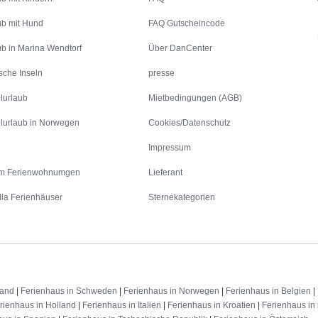
ub mit Hund
FAQ Gutscheincode
ub in Marina Wendtorf
Über DanCenter
sche Inseln
presse
lurlaub
Mietbedingungen (AGB)
lurlaub in Norwegen
Cookies/Datenschutz
Impressum
m Ferienwohnumgen
Lieferant
lla Ferienhäuser
Sternekategorien
land
|
Ferienhaus in Schweden
|
Ferienhaus in Norwegen
|
Ferienhaus in Belgien
|
rienhaus in Holland
|
Ferienhaus in Italien
|
Ferienhaus in Kroatien
|
Ferienhaus in 