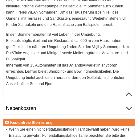
klimafreundliche Wärmepumpe installiert, die im Sommer auch kühlen
kann. Freies WLAN vorhanden. Um das Haus herum ist ein Teil des
Gartens, mit Terrasse und Sandkasten, eingezäunt. Weiterhin stehen für
Kinder Schaukeln und eine Rasenfläche zum Ballspielen bereit.
In den Sommermonaten ist viel Leben in der Umgebung.
Einkaufsmöglichkeit und ein Restaurant, ca. 600 m vom Haus, haben
geöffnet. In der näheren Umgebung finden Sie den Vejlby Sommerpark mit
Put&Take Angelsee und Minigolf, sowie Mollerupgård mit Adventure- und
Fußballgolf.
Innerhalb von 15 Autominuten ist das JyllandsAkvariet in Thyborøn
erreichbar. Lemvig bietet Shopping- und Bowlingmöglichkeiten. Die
Umgebung bietet auch einen herausfordernden Golfplatz mit herrlicher
Aussicht über See und Fjord.
Nebenkosten
Kostenfreie Stornierung
Wenn Sie einen nicht erstattungsfähigen Tarif gewählt haben, wird keine
Erstattung gewährt. Für erstattungsfähige Tarife beachten Sie bitte die