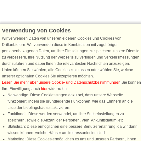
Verwendung von Cookies
Schließen Sie sich 100.000 Ferienhaus-Fans an
Wir verwenden Daten von unseren eigenen Cookies und Cookies von
Erhalten Sie einen
Willkommensgutschein von 25 €
für Ihren nächsten
Drittanbietern. Wir verwenden diese in Kombination mit zugehörigen
Ferienhausurlaub - melden Sie sich einfach für den DanCenter Newsletter
personenbezogenen Daten, um Ihre Einstellungen zu speichern, unsere Dienste
an. Verpassen Sie nie wieder exklusive Angebote, Gewinnspiele und
zu verbessern, Ihre Nutzung der Webseite zu verfolgen und Verkehrsmessungen
Urlaubstipps!
durchzuführen und dabei Ihnen die relevantesten Nachrichten anzuzeigen.
Unten können Sie wählen, alle Cookies zuzulassen oder wählen Sie, welche
unserer optionalen Cookies Sie akzeptieren möchten.
Lesen Sie mehr über unsere Cookie- und Datenschutzbestimmungen
.Sie können
Ihre Einwilligung auch
hier
widerrufen.
Newsletter abonnieren
Notwendige: Diese Cookies tragen dazu bei, dass unsere Webseite
funktioniert, indem sie grundlegende Funktionen, wie das Erinnern an die
Liste der Lieblingshäuser, aktivieren.
Funktionell: Diese werden verwendet, um Ihre Sucheinstellungen zu
speichern, sowie die Anzahl der Personen, Vieh, Ankunftsdatum, etc.
Folgen Sie uns:
Statistisch: Diese ermöglichen eine bessere Benutzererfahrung, da wir dann
wissen können, welche Häuser am interessantesten sind.
DanCenter Kundenbewertung
Marketing: Diese Cookies ermöglichen es uns und unseren Partnern, Ihnen