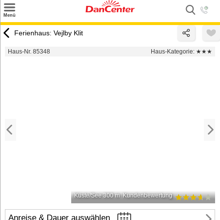
×
Menü
Suchen
Ferienhaus: Vejlby Klit
Urlaubsziele
Haus-Nr. 85348
Haus-Kategorie:
★★★
Weitere Urlaubsziele
Angebote
Inspiration
Kontakt
Gut zu wissen
Login
Küste/See 300 m
Kundenbewertung
Anreise & Dauer auswählen