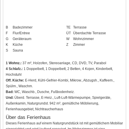
B
Badezimmer
TE
Terrasse
F
Flur/Entree
ÜT
Überdachte Terrasse
G
Geräteraum
W
Wohnzimmer
K
Küche
Z
Zimmer
S
Sauna
1 Wohnz.:
37 m², Holzofen, Stereoanlage, CD, DVD, TV, Parabol
4 Schlafz.:
1 Doppelbett, 1 Doppelbett, 2 Betten, 4 Kojen, Kinderbett,
Hochstuhl
Off. Küche:
E-Herd, Kühl-Gefrier-Kombi, Mikrow., Abzugsh., Kaffeem.,
Spülm., Waschm.
Bad:
WC, Waschb., Dusche, Fußbodenheiz.
Und:
Überd. Terrasse, E-Heiz., Luft-Luft-Wärmepumpe, Spielgeräte,
Außenkamin, Naturgrundst. 942 m², gemütliche Möblierung,
Ferienhausgebiet, Nichtraucherhaus
Über das Ferienhaus
Dieses Ferienhaus auf einem Naturgrundstück ist mit gemütlichem Mobiliar
eingerichtet und wird laufend renoviert. Im Wohnzimmer ist eine