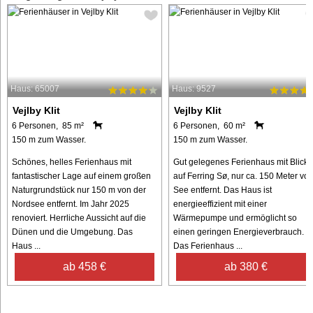
Haus: 65007
Haus: 9527
Vejlby Klit
Vejlby Klit
6 Personen, 85 m²
6 Personen, 60 m²
150 m zum Wasser.
150 m zum Wasser.
Schönes, helles Ferienhaus mit
Gut gelegenes Ferienhaus mit Blick
fantastischer Lage auf einem großen
auf Ferring Sø, nur ca. 150 Meter vo
Naturgrundstück nur 150 m von der
See entfernt. Das Haus ist
Nordsee entfernt. Im Jahr 2025
energieeffizient mit einer
renoviert. Herrliche Aussicht auf die
Wärmepumpe und ermöglicht so
Dünen und die Umgebung. Das
einen geringen Energieverbrauch.
Haus ...
Das Ferienhaus ...
ab 458 €
ab 380 €