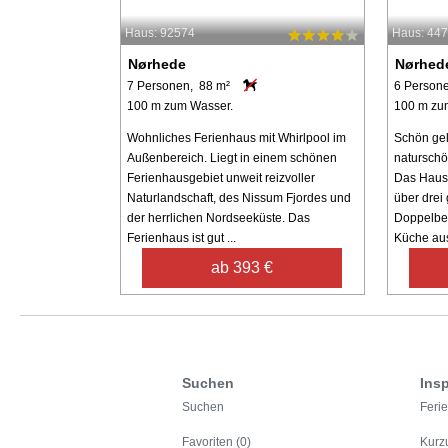
Haus: 92574
Haus: 44
Nørhede
Nørhed
7 Personen, 88 m²
6 Person
100 m zum Wasser.
100 m zu
Wohnliches Ferienhaus mit Whirlpool im
Schön gel
Außenbereich. Liegt in einem schönen
naturschö
Ferienhausgebiet unweit reizvoller
Das Haus i
Naturlandschaft, des Nissum Fjordes und
über drei
der herrlichen Nordseeküste. Das
Doppelbe
Ferienhaus ist gut ...
Küche aus 
ab 393 €
Suchen
Insp
Suchen
Feri
Favoriten (0)
Kurz