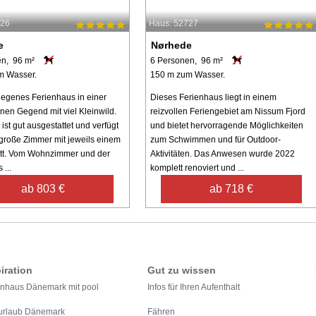
726
Haus: 52727
e
Nørhede
en, 96 m²
6 Personen, 96 m²
m Wasser.
150 m zum Wasser.
egenes Ferienhaus in einer
Dieses Ferienhaus liegt in einem
nen Gegend mit viel Kleinwild.
reizvollen Feriengebiet am Nissum Fjord
st gut ausgestattet und verfügt
und bietet hervorragende Möglichkeiten
 große Zimmer mit jeweils einem
zum Schwimmen und für Outdoor-
tt. Vom Wohnzimmer und der
Aktivitäten. Das Anwesen wurde 2022
...
komplett renoviert und ...
ab 803 €
ab 718 €
iration
Gut zu wissen
enhaus Dänemark mit pool
Infos für Ihren Aufenthalt
urlaub Dänemark
Fähren