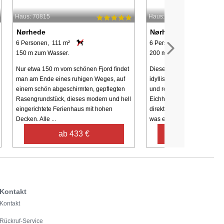
Haus: 70815
Haus: 49403
Nørhede
Nørhede
6 Personen, 111 m²
6 Personen, 73 m²
150 m zum Wasser.
200 m zum Wasser.
Nur etwa 150 m vom schönen Fjord findet
Dieses traditionelle Ferienh
man am Ende eines ruhigen Weges, auf
idyllisch in Nørhede, umge
einem schön abgeschirmten, gepflegten
und reicher Tierwelt. Gäst
Rasengrundstück, dieses modern und hell
Eichhörnchen und verschi
eingerichtete Ferienhaus mit hohen
direkt auf dem Grundstück
Decken. Alle ...
was eine friedliche ...
ab 433 €
ab 653 €
Kontakt
Kontakt
Rückruf-Service