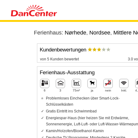
Ferienhaus:
Nørhede
,
Nordsee
,
Mittlere 
Kundenbewertungen
von 5 Kunden bewertet
3.0 vo
Ferienhaus-Ausstattung
6
3
75m²
ja
nein
Inkl.
4
Problemloses Einchecken über Smart-Lock-
Schlüsselkästen
Gratis Eintritt ins Schwimmbad
Energiespar-Haus (hier heizen Sie mit Erdwärme,
Sonnenenergie, Luft-Luft- oder Luft-Wasser-Wärmepu
Kamin/Holzofen/Bioethanol-Kamin
Deutsche TV Programme: Mindestens 2 Kanäle