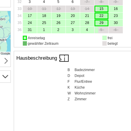
32
3
4
5
6
7
8
9
33
10
11
12
13
14
15
16
34
17
18
19
20
21
22
23
35
24
25
26
27
28
29
30
36
31
1
2
3
4
5
6
Anreisetag
frei
gewählter Zeitraum
belegt
Hausbeschreibung
B
Badezimmer
D
Depot
F
Flur/Entree
K
Küche
W
Wohnzimmer
Z
Zimmer