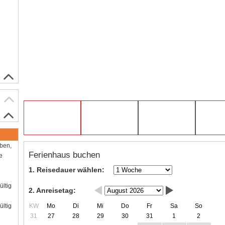
aben,
Ferienhaus buchen
e
1. Reisedauer wählen:
ültig
2. Anreisetag:
KW
Mo
Di
Mi
Do
Fr
Sa
So
ültig
31
27
28
29
30
31
1
2