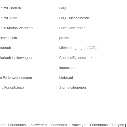
ub mit Kindern
FAQ
ub mit Hund
FAQ Gutscheincode
ub in Marina Wendtorf
Über DanCenter
sche Inseln
presse
lurlaub
Mietbedingungen (AGB)
lurlaub in Norwegen
Cookies/Datenschutz
Impressum
m Ferienwohnumgen
Lieferant
lla Ferienhäuser
Sternekategorien
land
|
Ferienhaus in Schweden
|
Ferienhaus in Norwegen
|
Ferienhaus in Belgien
|