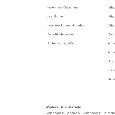
Ferienhaus-Gutschein
Urla
Last Minute
Urla
Familien-Sommer-Angebot
Urla
Rabatt-Gutscheine
Däni
Suche mit Haus-Nr.
Ange
Ange
Blog
Trau
Belvi
Weitere Urlaubsziele
Ferienhaus in Dänemark
|
Ferienhaus in Deutsch