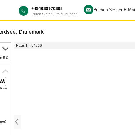
+494030970398
Buchen Sie per E-Mai
Rufen Sie an, um zu buchen
Nordsee
,
Dänemark
Haus-Nr. 54216
n 5.0
,9 km
mpe)