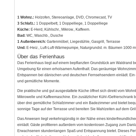
1 Wohnz.:
Holzofen, Stereoanlage, DVD, Chromecast, TV
3 Schlafz.:
1 Doppelbett, 1 Doppelliege, 1 Doppelliege
Küche:
E-Herd, Kühlschr., Mikrow., Kaffeem.
Bad:
WC, Waschb., Dusche
1 Außenbereich:
Gartenmöbel, Liegestühle, Gasgrill, Terrasse
Und:
E-Heiz., Luft-Luft-Wärmepumpe, Naturgrundst. m. Bäumen 1000 m²
Über das Ferienhaus
Das Ferienhaus liegt auf einem bepflanzten Grundstück am Waldrand bei
Umgebung für einen erholsamen Aufenthalt. Das geräumige Wohnzimmer 
Entspannen bei dänischen und deutschen Fernsehsendern einlädt. Ein g
und gemütliche Momente.
Die praktische und gut ausgestattete Küche öffnet sich direkt vom Wohn
Mikrowelle und Kaffeemaschine. Ein zusätzlicher Kühl-/Gefrierschrank b
über drei gemütliche Schlafzimmer und ein Badezimmer und bietet bequ
sonnige Tage auf der Terrasse und bereiten Sie Mahlzeiten auf dem Gr
Das Anwesen liegt verkehrsgünstig in der Nähe eines kinderfreundli
einlädt. Gäste profitieren außerdem vom kostenlosen Zugang zum Danl
Erwachsenen stundenlangen Spaß und Entspannung bietet. Dieses Ferien