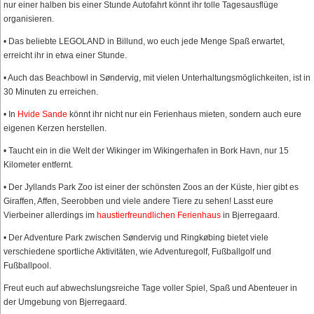
nur einer halben bis einer Stunde Autofahrt könnt ihr tolle Tagesausflüge
organisieren.
• Das beliebte LEGOLAND in Billund, wo euch jede Menge Spaß erwartet,
erreicht ihr in etwa einer Stunde.
• Auch das Beachbowl in Søndervig, mit vielen Unterhaltungsmöglichkeiten, ist in
30 Minuten zu erreichen.
• In
Hvide Sande
könnt ihr nicht nur ein Ferienhaus mieten, sondern auch eure
eigenen Kerzen herstellen.
• Taucht ein in die Welt der Wikinger im Wikingerhafen in Bork Havn, nur 15
Kilometer entfernt.
• Der Jyllands Park Zoo ist einer der schönsten Zoos an der Küste, hier gibt es
Giraffen, Affen, Seerobben und viele andere Tiere zu sehen! Lasst eure
Vierbeiner allerdings im
haustierfreundlichen Ferienhaus
in Bjerregaard.
• Der Adventure Park zwischen Søndervig und Ringkøbing bietet viele
verschiedene sportliche Aktivitäten, wie Adventuregolf, Fußballgolf und
Fußballpool.
Freut euch auf abwechslungsreiche Tage voller Spiel, Spaß und Abenteuer in
der Umgebung von Bjerregaard.