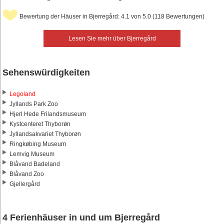
Bewertung der Häuser in Bjerregård: 4.1 von 5.0 (118 Bewertungen)
Lesen Sie mehr über Bjerregård
Sehenswürdigkeiten
Legoland
Jyllands Park Zoo
Hjerl Hede Frilandsmuseum
Kystcenteret Thyborøn
Jyllandsakvariet Thyborøn
Ringkøbing Museum
Lemvig Museum
Blåvand Badeland
Blåvand Zoo
Gjellergård
4 Ferienhäuser in und um Bjerregård