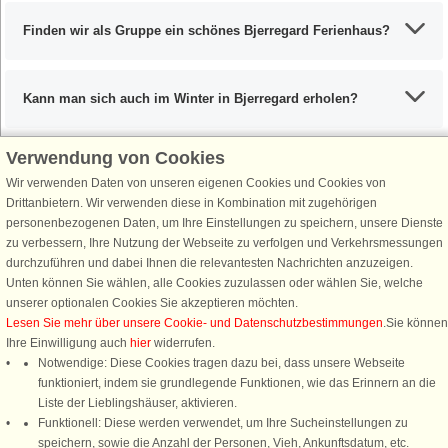
Finden wir als Gruppe ein schönes Bjerregard Ferienhaus?
Kann man sich auch im Winter in Bjerregard erholen?
Verwendung von Cookies
Wir verwenden Daten von unseren eigenen Cookies und Cookies von
Schließen Sie sich 100.000 Ferienhaus-Fans an
Drittanbietern. Wir verwenden diese in Kombination mit zugehörigen
personenbezogenen Daten, um Ihre Einstellungen zu speichern, unsere Dienste
Erhalten Sie einen
Willkommensgutschein von 25 €
für Ihren nächsten
zu verbessern, Ihre Nutzung der Webseite zu verfolgen und Verkehrsmessungen
Ferienhausurlaub - melden Sie sich einfach für den DanCenter Newsletter
durchzuführen und dabei Ihnen die relevantesten Nachrichten anzuzeigen.
an. Verpassen Sie nie wieder exklusive Angebote, Gewinnspiele und
Unten können Sie wählen, alle Cookies zuzulassen oder wählen Sie, welche
Urlaubstipps!
unserer optionalen Cookies Sie akzeptieren möchten.
Lesen Sie mehr über unsere Cookie- und Datenschutzbestimmungen
.Sie können
Ihre Einwilligung auch
hier
widerrufen.
Notwendige: Diese Cookies tragen dazu bei, dass unsere Webseite
funktioniert, indem sie grundlegende Funktionen, wie das Erinnern an die
Newsletter abonnieren
Liste der Lieblingshäuser, aktivieren.
Funktionell: Diese werden verwendet, um Ihre Sucheinstellungen zu
speichern, sowie die Anzahl der Personen, Vieh, Ankunftsdatum, etc.