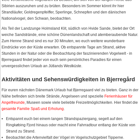
Sibirien auszuruhen und zu brüten. Besonders im Sommer könnt ihr hier
Strandläufer, Goldregenpfeiffer, Sperlinge, Schnepfen und den dänischen
Nationalvogel, den Schwan, beobachten.
Als Teil der Landzunge Holmsland Klit, südlich von Hvide Sande, bietet der Ort
weiche Sandstrände, eine schöne Dünenlandschaft und atemberaubende Natur.
Zum Henne Strand sind es nur 30 Minuten, wo euch weitere wunderbare
Eindrücke von der Küste erwarten. Ob entspannte Tage am Strand, aktive
Stunden in der Natur oder die Beobachtung der faszinierenden Vogelwelt - in
Bjerregaard findet jeder von euch sein persönliches Paradies für einen
unvergesslichen Urlaub an Jütlands Westküste.
Aktivitäten und Sehenswürdigkeiten in Bjerregård
Für euren nächsten Dänemark Urlaub hat Bjerregaard viel zu bieten. Ganz in der
Nähe befinden sich breite Strände, Angelseen und spezielle
Ferienhäuser für
Angelfreunde
, Museen sowie viele beliebte Freizeitmöglichkeiten. Hier findet die
gesamte Familie Spaß und Erholung
.
Entspannt euch bei einem langen Strandspaziergang, segelt auf den
Ringkøbing Fjord hinaus oder macht eine Fahrradtour entlang der Küste von
Strand zu Strand.
Beobachtet die Artenvielfalt der Vögel im Vogelschutzgebiet Tipperne.