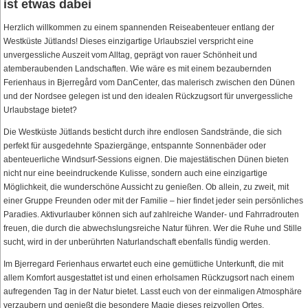
ist etwas dabei
Herzlich willkommen zu einem spannenden Reiseabenteuer entlang der
Westküste Jütlands! Dieses einzigartige Urlaubsziel verspricht eine
unvergessliche Auszeit vom Alltag, geprägt von rauer Schönheit und
atemberaubenden Landschaften. Wie wäre es mit einem bezaubernden
Ferienhaus in Bjerregård vom DanCenter, das malerisch zwischen den Dünen
und der Nordsee gelegen ist und den idealen Rückzugsort für unvergessliche
Urlaubstage bietet?
Die Westküste Jütlands besticht durch ihre endlosen Sandstrände, die sich
perfekt für ausgedehnte Spaziergänge, entspannte Sonnenbäder oder
abenteuerliche Windsurf-Sessions eignen. Die majestätischen Dünen bieten
nicht nur eine beeindruckende Kulisse, sondern auch eine einzigartige
Möglichkeit, die wunderschöne Aussicht zu genießen. Ob allein, zu zweit, mit
einer Gruppe Freunden oder mit der Familie – hier findet jeder sein persönliches
Paradies. Aktivurlauber können sich auf zahlreiche Wander- und Fahrradrouten
freuen, die durch die abwechslungsreiche Natur führen. Wer die Ruhe und Stille
sucht, wird in der unberührten Naturlandschaft ebenfalls fündig werden.
Im Bjerregard Ferienhaus erwartet euch eine gemütliche Unterkunft, die mit
allem Komfort ausgestattet ist und einen erholsamen Rückzugsort nach einem
aufregenden Tag in der Natur bietet. Lasst euch von der einmaligen Atmosphäre
verzaubern und genießt die besondere Magie dieses reizvollen Ortes.