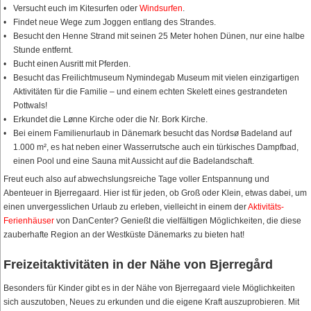
Versucht euch im Kitesurfen oder
Windsurfen
.
Findet neue Wege zum Joggen entlang des Strandes.
Besucht den Henne Strand mit seinen 25 Meter hohen Dünen, nur eine halbe
Stunde entfernt.
Bucht einen Ausritt mit Pferden.
Besucht das Freilichtmuseum Nymindegab Museum mit vielen einzigartigen
Aktivitäten für die Familie – und einem echten Skelett eines gestrandeten
Pottwals!
Erkundet die Lønne Kirche oder die Nr. Bork Kirche.
Bei einem Familienurlaub in Dänemark besucht das Nordsø Badeland auf
1.000 m², es hat neben einer Wasserrutsche auch ein türkisches Dampfbad,
einen Pool und eine Sauna mit Aussicht auf die Badelandschaft.
Freut euch also auf abwechslungsreiche Tage voller Entspannung und
Abenteuer in Bjerregaard. Hier ist für jeden, ob Groß oder Klein, etwas dabei, um
einen unvergesslichen Urlaub zu erleben, vielleicht in einem der
Aktivitäts-
Ferienhäuser
von DanCenter? Genießt die vielfältigen Möglichkeiten, die diese
zauberhafte Region an der Westküste Dänemarks zu bieten hat!
Freizeitaktivitäten in der Nähe von Bjerregård
Besonders für Kinder gibt es in der Nähe von Bjerregaard viele Möglichkeiten
sich auszutoben, Neues zu erkunden und die eigene Kraft auszuprobieren. Mit