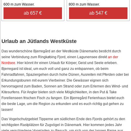
600 m zum Wasser.
800 m zum Wasser.
ab 657 €
ab 547 €
Urlaub an Jütlands Westküste
Das wunderschöne Bjerregård an der Westküste Dänemarks besticht durch
seine Verbindung zum Ringkøbing Fjord, einen Lagunensee direkt
an der
Nordsee
. Hier könnt ihr einen Urlaub für Körper, Geist und Seele erleben.
Bjerregard ist ideal, um euch voll und ganz zu entspannen, ob beim
Fahrradfahren, Spaziergehen durch hohe Dünen, Ausreiten mit Pferden oder bei
Erkundungstouren mit eurem Vierbeiner. Die Gewässer eignen sich
hervorragend zum Baden, Sonnen am Strand oder zum Erlernen des Wind- und
Kitesurfens. Für Angler bieten sich viele Möglichkeiten, in den Put & Take
Forellenseen frischen Fisch zu fangen. Ein Bjerregård Ferienhaus bietet euch
die beste Lage, um die Region zu erkunden und es euch richtig gut gehen zu
lassen!
Das Vogelschutzgebiet Tipperne am südlichen Ende des Fjords gehört zu den
wichtigsten Rastplätzen für Zugvögel in Dänemark. Hier kommen jedes Jahr
viele verschiedene Vogelarten zu Besuch, um sich von der langen Reise aus