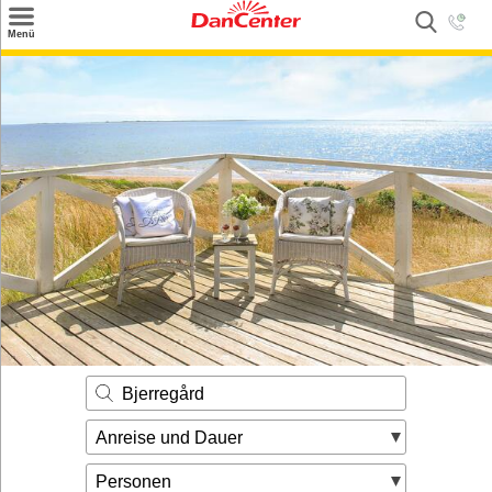
×
Menü
Suchen
Urlaubsziele
Weitere Urlaubsziele
Angebote
Inspiration
Kontakt
Gut zu wissen
Login
Bjerregård
Anreise und Dauer
Personen