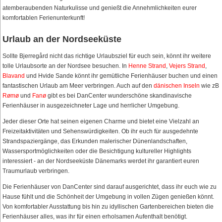
atemberaubenden Naturkulisse und genießt die Annehmlichkeiten eurer
komfortablen Ferienunterkunft!
Urlaub an der Nordseeküste
Sollte Bjerregård nicht das richtige Urlaubsziel für euch sein, könnt ihr weitere
tolle Urlaubsorte an der Nordsee besuchen. In
Henne Strand
,
Vejers Strand
,
Blavand
und Hvide Sande könnt ihr gemütliche Ferienhäuser buchen und einen
fantastischen Urlaub am Meer verbringen. Auch auf den
dänischen Inseln
wie zB
Rømø
und
Fanø
gibt es bei DanCenter wunderschöne skandinavische
Ferienhäuser in ausgezeichneter Lage und herrlicher Umgebung.
Jeder dieser Orte hat seinen eigenen Charme und bietet eine Vielzahl an
Freizeitaktivitäten und Sehenswürdigkeiten. Ob ihr euch für ausgedehnte
Strandspaziergänge, das Erkunden malerischer Dünenlandschaften,
Wassersportmöglichkeiten oder die Besichtigung kultureller Highlights
interessiert - an der Nordseeküste Dänemarks werdet ihr garantiert euren
Traumurlaub verbringen.
Die Ferienhäuser von DanCenter sind darauf ausgerichtet, dass ihr euch wie zu
Hause fühlt und die Schönheit der Umgebung in vollen Zügen genießen könnt.
Von komfortabler Ausstattung bis hin zu idyllischen Gartenbereichen bieten die
Ferienhäuser alles, was ihr für einen erholsamen Aufenthalt benötigt.