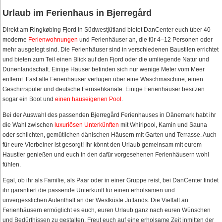
Urlaub im Ferienhaus in Bjerregård
Direkt am Ringkøbing Fjord in Südwestjütland bietet DanCenter euch über 40
moderne
Ferienwohnungen
und Ferienhäuser an, die für 4–12 Personen oder
mehr ausgelegt sind. Die Ferienhäuser sind in verschiedenen Baustilen errichtet
und bieten zum Teil einen Blick auf den Fjord oder die umliegende Natur und
Dünenlandschaft. Einige Häuser befinden sich nur wenige Meter vom Meer
entfernt. Fast alle Ferienhäuser verfügen über eine Waschmaschine, einen
Geschirrspüler und deutsche Fernsehkanäle. Einige Ferienhäuser besitzen
sogar ein Boot und
einen hauseigenen Pool
.
Bei der Auswahl des passenden Bjerregård Ferienhauses in Dänemark habt ihr
die Wahl zwischen
luxuriösen Unterkünften
mit Whirlpool, Kamin und Sauna
oder schlichten, gemütlichen dänischen Häusern mit Garten und Terrasse. Auch
für eure Vierbeiner ist gesorgt! Ihr könnt den Urlaub gemeinsam mit eurem
Haustier genießen und euch in den dafür vorgesehenen Ferienhäusern wohl
fühlen.
Egal, ob ihr als Familie, als Paar oder in einer Gruppe reist, bei DanCenter findet
ihr garantiert die passende Unterkunft für einen erholsamen und
unvergesslichen Aufenthalt an der Westküste Jütlands. Die Vielfalt an
Ferienhäusern ermöglicht es euch, euren Urlaub ganz nach euren Wünschen
und Bedürfnissen zu gestalten. Freut euch auf eine erholsame Zeit inmitten der