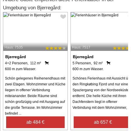
Umgebung von Bjerregård:
Haus: 7535
Haus: 7517
Bjerregård
Bjerregård
4+2 Personen, 112 m²
5 Personen, 92 m²
600 m zum Wasser.
600 m zum Wasser.
Schön gelegenes Reihenendhaus mit
Schönes Ferienhaus mit Aussicht üb
zwei Etagen. Wohnzimmer und Küche
den Ringkøbing Fjord und nur einen
liegen in offener Verbindung
Spaziergang von der Nordseeküste
miteianander. Beide Räume sind
entfernt. Die helle Küche mit ihren
schön großzügig und mit Ausgang auf
Dachfenstern liegt in offener
die große Terrasse. Im Wohnzimmer
Verbindung mit dem Wohnzimmer, ...
befindet ...
ab 484 €
ab 657 €