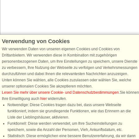
Verwendung von Cookies
Schließen Sie sich 100.000 Ferienhaus-Fans an
Wir verwenden Daten von unseren eigenen Cookies und Cookies von
Erhalten Sie einen
Willkommensgutschein von 25 €
für Ihren nächsten
Drittanbietern. Wir verwenden diese in Kombination mit zugehörigen
Ferienhausurlaub - melden Sie sich einfach für den DanCenter Newsletter
personenbezogenen Daten, um Ihre Einstellungen zu speichern, unsere Dienste
an. Verpassen Sie nie wieder exklusive Angebote, Gewinnspiele und
zu verbessern, Ihre Nutzung der Webseite zu verfolgen und Verkehrsmessungen
Urlaubstipps!
durchzuführen und dabei Ihnen die relevantesten Nachrichten anzuzeigen.
Unten können Sie wählen, alle Cookies zuzulassen oder wählen Sie, welche
unserer optionalen Cookies Sie akzeptieren möchten.
Lesen Sie mehr über unsere Cookie- und Datenschutzbestimmungen
.Sie können
Ihre Einwilligung auch
hier
widerrufen.
Newsletter abonnieren
Notwendige: Diese Cookies tragen dazu bei, dass unsere Webseite
funktioniert, indem sie grundlegende Funktionen, wie das Erinnern an die
Liste der Lieblingshäuser, aktivieren.
Funktionell: Diese werden verwendet, um Ihre Sucheinstellungen zu
speichern, sowie die Anzahl der Personen, Vieh, Ankunftsdatum, etc.
Folgen Sie uns:
Statistisch: Diese ermöglichen eine bessere Benutzererfahrung, da wir dann