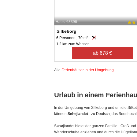
Haus: 63396
Silkeborg
6 Personen, 70 m²
1,2 km zum Wasser.
ab 678 €
Alle
Ferienhäuser in der Umgebung
.
Urlaub in einem Ferienhau
In der Umgebung von Silkeborg und um die Silke
können:
Søhøjlandet
- zu Deutsch, das Seenhochl
Søhøjlandet bietet der ganzen Familie - Groß und 
Wanderschuhe anziehen und durch die Hügellandsc