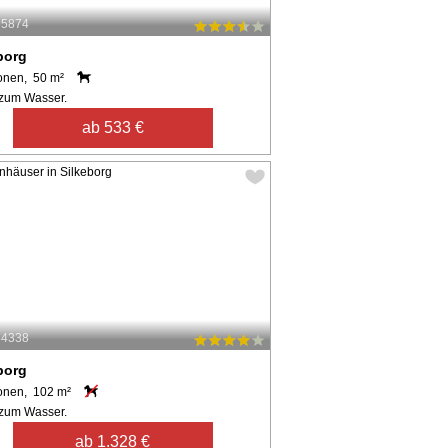
65874
borg
onen, 50 m²
zum Wasser.
ab 533 €
44338
borg
onen, 102 m²
zum Wasser.
ab 1.328 €