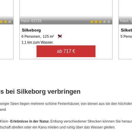
Haus: 63728
Haus: 
Silkeborg
Silke
6 Personen, 125 m²
5 Pers
1,1 km zum Wasser.
ab 717 €
s bei Silkeborg verbringen
borger Seen liegen mehrere schöne Ferienhäuser, von denen aus sie den höchst
and.
Klein -
Erlebnisse in der Natur.
Entlang verschiedener Strecken können Sie herau
haft streifen oder ein Kanu mieten und ruhig über das Wasser gleiten.