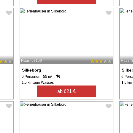
Haus: 63156
Haus: 
Silkeborg
Silke
5 Personen, 55 m²
6 Pers
1,5 km zum Wasser.
1,5 km
ab 621 €