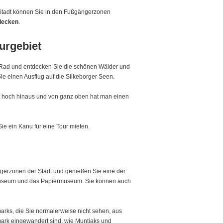
er Stadt können Sie in den Fußgängerzonen
decken
.
urgebiet
s Rad und entdecken Sie die schönen Wälder und
ie einen Ausflug auf die Silkeborger Seen.
t hoch hinaus und von ganz oben hat man einen
ie ein Kanu für eine Tour mieten.
ngerzonen der Stadt und genießen Sie eine der
g Museum und das Papiermuseum. Sie können auch
rks, die Sie normalerweise nicht sehen, aus
ark eingewandert sind, wie Muntjaks und