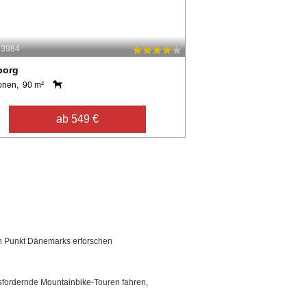
53984
borg
onen, 90 m²
ab 549 €
en Punkt Dänemarks erforschen
sfordernde Mountainbike-Touren fahren,