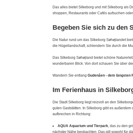
Das alles bietet Silkeborg und mit Silkeborg als 
shoppen, Restaurants oder Cafés aufsuchen oder 
Begeben Sie sich zu den S
Die Natur rund um das Silkeborg Søhøjlandet bie
die Hügellandschaft, schlendern Sie durch die Mu
Das Silkeborg Søhøjland bietet schöne Naturerl
wunderbaren Blick. Von dort schauen Sie über den
Wandern Sie entlang
Gudenåen - dem längsten
Im Ferienhaus in Silkebor
Die Stadt Silkeborg liegt reizvoll an den Silkeb
guten Gaststätten. In Silkeborg gibt es außerd
aufbrechen in Richtung:
AQUA Aquarium und Tierpark
, das zu den g
nächster Nähe beobachten. Das gilt sowohl für d