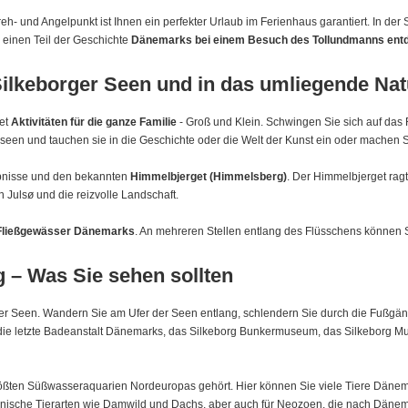
Dreh- und Angelpunkt ist Ihnen ein perfekter Urlaub im Ferienhaus garantiert. In d
einen Teil der Geschichte
Dänemarks bei einem Besuch des Tollundmanns ent
ilkeborger Seen und in das umliegende Nat
tet
Aktivitäten für die ganze Familie
- Groß und Klein. Schwingen Sie sich auf da
seen und tauchen sie in die Geschichte oder die Welt der Kunst ein oder machen S
ebnisse und den bekannten
Himmelbjerget (Himmelsberg)
. Der Himmelbjerget rag
 Julsø und die reizvolle Landschaft.
 Fließgewässer Dänemarks
. An mehreren Stellen entlang des Flüsschens können S
g – Was Sie sehen sollten
orger Seen. Wandern Sie am Ufer der Seen entlang, schlendern Sie durch die Fußgä
em die letzte Badeanstalt Dänemarks, das Silkeborg Bunkermuseum, das Silkebor
rößten Süßwasseraquarien Nordeuropas gehört. Hier können Sie viele Tiere Dänema
änische Tierarten wie Damwild und Dachs, aber auch für Neozoen, die nach Dänem