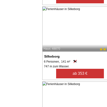
Haus: 48870
Silkeborg
6 Personen, 141 m²
747 m zum Wasser.
ab 353 €