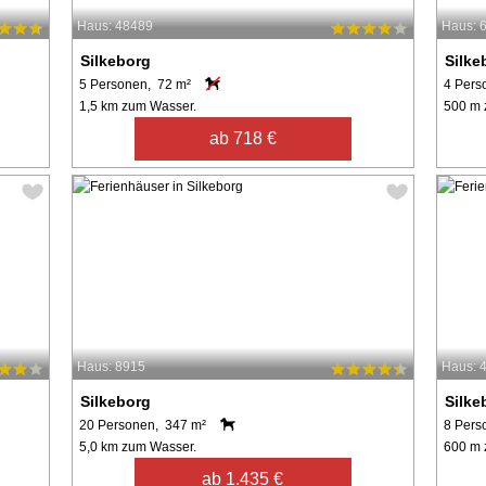
Haus: 48489
Haus: 
Silkeborg
Silke
5 Personen, 72 m²
4 Pers
1,5 km zum Wasser.
500 m 
ab 718 €
Haus: 8915
Haus: 
Silkeborg
Silke
20 Personen, 347 m²
8 Pers
5,0 km zum Wasser.
600 m 
ab 1.435 €