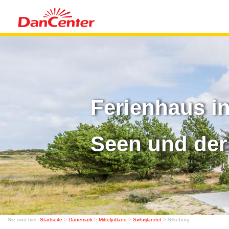
Ferienhaus in
Seen und der
Sie sind hier:
Startseite
>
Dänemark
>
Mitteljütland
>
Søhøjlandet
> Silkeborg