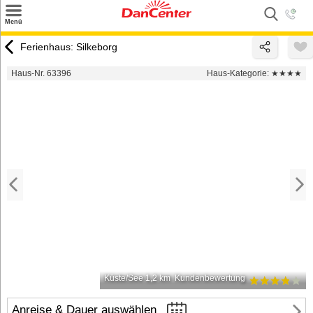
×
Menü
Suchen
Ferienhaus: Silkeborg
Urlaubsziele
Haus-Nr. 63396
Haus-Kategorie:
★★★★
Weitere Urlaubsziele
Angebote
Inspiration
Kontakt
Gut zu wissen
Login
Küste/See 1,2 km
Kundenbewertung
Anreise & Dauer auswählen