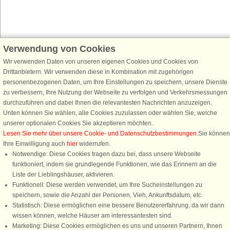
Verwendung von Cookies
Schließen Sie sich 100.000 Ferienhaus-Fans an
Wir verwenden Daten von unseren eigenen Cookies und Cookies von
Erhalten Sie einen
Willkommensgutschein von 25 €
für Ihren nächsten
Drittanbietern. Wir verwenden diese in Kombination mit zugehörigen
Ferienhausurlaub - melden Sie sich einfach für den DanCenter Newsletter
personenbezogenen Daten, um Ihre Einstellungen zu speichern, unsere Dienste
an. Verpassen Sie nie wieder exklusive Angebote, Gewinnspiele und
zu verbessern, Ihre Nutzung der Webseite zu verfolgen und Verkehrsmessungen
Urlaubstipps!
durchzuführen und dabei Ihnen die relevantesten Nachrichten anzuzeigen.
Unten können Sie wählen, alle Cookies zuzulassen oder wählen Sie, welche
unserer optionalen Cookies Sie akzeptieren möchten.
Lesen Sie mehr über unsere Cookie- und Datenschutzbestimmungen
.Sie können
Ihre Einwilligung auch
hier
widerrufen.
Newsletter abonnieren
Notwendige: Diese Cookies tragen dazu bei, dass unsere Webseite
funktioniert, indem sie grundlegende Funktionen, wie das Erinnern an die
Liste der Lieblingshäuser, aktivieren.
Funktionell: Diese werden verwendet, um Ihre Sucheinstellungen zu
speichern, sowie die Anzahl der Personen, Vieh, Ankunftsdatum, etc.
Folgen Sie uns:
Statistisch: Diese ermöglichen eine bessere Benutzererfahrung, da wir dann
wissen können, welche Häuser am interessantesten sind.
DanCenter Kundenbewertung
Marketing: Diese Cookies ermöglichen es uns und unseren Partnern, Ihnen