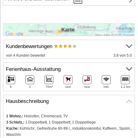
Karte
Kundenbewertungen
von 4 Kunden bewertet
3.8 von 5.0
Ferienhaus-Ausstattung
6
3
70m²
nein
nein
Inkl.
1,2 km
Hausbeschreibung
1 Wohnz.:
Holzofen, Chromecast, TV
3 Schlafz.:
1 Doppelbett, 1 Doppelbett, 1 Doppelliege
Küche:
Kühlschr., Gefriertruhe 60-99 l., induktionskomfur, Kaffeem., Spülm.,
Waschm.