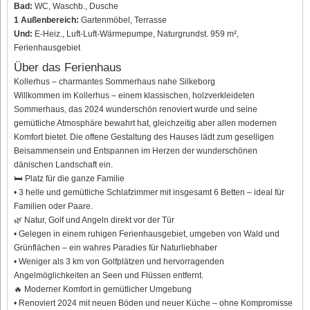
Bad:
WC, Waschb., Dusche
1 Außenbereich:
Gartenmöbel, Terrasse
Und:
E-Heiz., Luft-Luft-Wärmepumpe, Naturgrundst. 959 m²,
Ferienhausgebiet
Über das Ferienhaus
Kollerhus – charmantes Sommerhaus nahe Silkeborg
Willkommen im Kollerhus – einem klassischen, holzverkleideten
Sommerhaus, das 2024 wunderschön renoviert wurde und seine
gemütliche Atmosphäre bewahrt hat, gleichzeitig aber allen modernen
Komfort bietet. Die offene Gestaltung des Hauses lädt zum geselligen
Beisammensein und Entspannen im Herzen der wunderschönen
dänischen Landschaft ein.
🛏 Platz für die ganze Familie
• 3 helle und gemütliche Schlafzimmer mit insgesamt 6 Betten – ideal für
Familien oder Paare.
🌿 Natur, Golf und Angeln direkt vor der Tür
• Gelegen in einem ruhigen Ferienhausgebiet, umgeben von Wald und
Grünflächen – ein wahres Paradies für Naturliebhaber
• Weniger als 3 km von Golfplätzen und hervorragenden
Angelmöglichkeiten an Seen und Flüssen entfernt.
🔥 Moderner Komfort in gemütlicher Umgebung
• Renoviert 2024 mit neuen Böden und neuer Küche – ohne Kompromisse