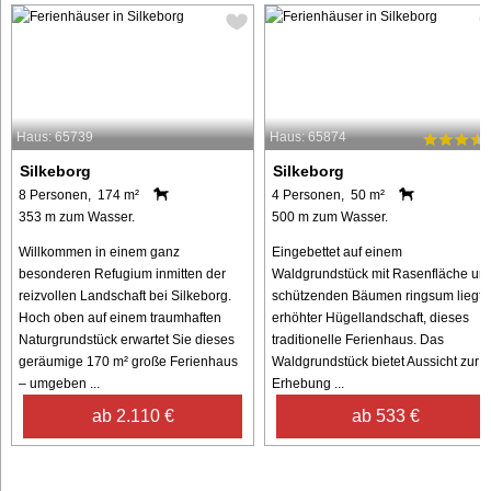
Haus: 65739
Haus: 65874
Silkeborg
Silkeborg
8 Personen, 174 m²
4 Personen, 50 m²
353 m zum Wasser.
500 m zum Wasser.
Willkommen in einem ganz
Eingebettet auf einem
besonderen Refugium inmitten der
Waldgrundstück mit Rasenfläche un
reizvollen Landschaft bei Silkeborg.
schützenden Bäumen ringsum liegt, 
Hoch oben auf einem traumhaften
erhöhter Hügellandschaft, dieses
Naturgrundstück erwartet Sie dieses
traditionelle Ferienhaus. Das
geräumige 170 m² große Ferienhaus
Waldgrundstück bietet Aussicht zur
– umgeben ...
Erhebung ...
ab 2.110 €
ab 533 €