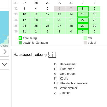
31
27
28
29
30
31
1
2
32
3
4
5
6
7
8
9
33
10
11
12
13
14
15
16
34
17
18
19
20
21
22
23
35
24
25
26
27
28
29
30
36
31
1
2
3
4
5
6
Anreisetag
frei
gewählter Zeitraum
belegt
Hausbeschreibung
B
Badezimmer
F
Flur/Entree
G
Geräteraum
K
Küche
ÜT
Überdachte Terrasse
W
Wohnzimmer
Z
Zimmer