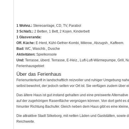
1 Wohnz.:
Stereoanlage, CD, TV, Parabol
3 Schlafz.:
2 Betten, 1 Bett, 2 Kojen, Kinderbett
1 Glasveranda:
Off. Küche:
E-Herd, Kühl-Gefrier-Kombi, Mikrow., Abzugsh., Kaffeem.
Bad:
WC, Waschb., Dusche
Aktivitäten:
Spielkonsole
Und:
Terrasse, überd. Terrasse, E-Heiz., Luft-Luft-Wärmepumpe, Grill,
Ferienhausgebiet
Über das Ferienhaus
Ferienunterkunft in landschaftlich reizvoller und ruhiger Umgebung nah
selbst bewohnt, der jedoch selten vor Ort ist. Sie verfügen zudem über
Das ältere Haus ist gut instand gehalten und eine preiswerte Alternative 
auf der zugehörigen Rasenfläche vergnügen können. Von dort geht es 
hinunter Richtung Bachufer. Gleich neben dem Haus gibt es eine kleine,
Die attraktive Stadt Silkeborg, mit netten Läden und Gaststätten, sowie
Reichweite.