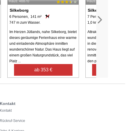
Haus: 48870
Haus: 65853
Silkeborg
Silkeborg
6 Personen, 141 m²
7 Personen, 71 m²
747 m zum Wasser.
1,0 km zum Wasser.
Im Herzen Jütlands, nahe Silkeborg, bietet
Attraktiv renoviertes Ferien
dieses geräumige Ferienhaus eine warme
wunderschöner Umgebung
und einladende Atmosphäre inmitten
in diesem gemütlichen un
wunderschöner Natur. Das Haus liegt auf
renovierten Ferienhaus in i
einem großen Naturgrundstück, das viel
inmitten herrlicher Natur! H
Platz ...
den perfekten ...
ab 353 €
ab 678 €
Kontakt
Kontakt
Rückruf-Service