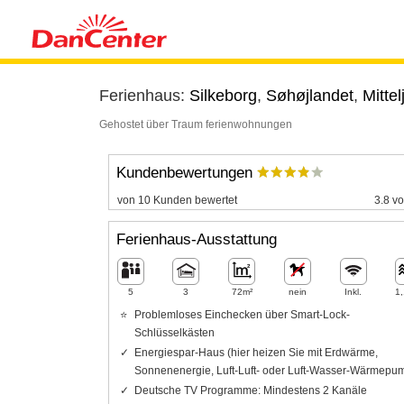
Ferienhaus:
Silkeborg
,
Søhøjlandet
,
Mittel
Gehostet über Traum ferienwohnungen
Kundenbewertungen
von 10 Kunden bewertet
3.8 vo
Ferienhaus-Ausstattung
5
3
72m²
nein
Inkl.
1
Problemloses Einchecken über Smart-Lock-
Schlüsselkästen
Energiespar-Haus (hier heizen Sie mit Erdwärme,
Sonnenenergie, Luft-Luft- oder Luft-Wasser-Wärmepu
Deutsche TV Programme: Mindestens 2 Kanäle