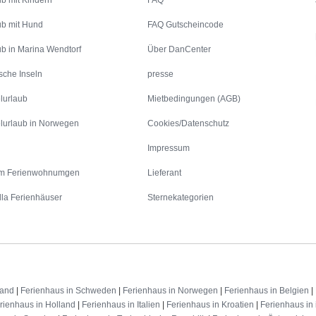
ub mit Kindern
FAQ
ub mit Hund
FAQ Gutscheincode
ub in Marina Wendtorf
Über DanCenter
sche Inseln
presse
lurlaub
Mietbedingungen (AGB)
lurlaub in Norwegen
Cookies/Datenschutz
Impressum
m Ferienwohnumgen
Lieferant
lla Ferienhäuser
Sternekategorien
land
|
Ferienhaus in Schweden
|
Ferienhaus in Norwegen
|
Ferienhaus in Belgien
|
rienhaus in Holland
|
Ferienhaus in Italien
|
Ferienhaus in Kroatien
|
Ferienhaus in 