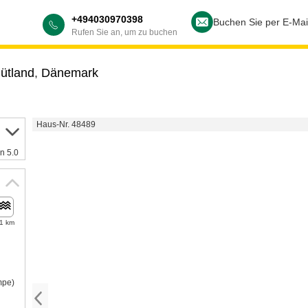
+494030970398
Buchen Sie per E-Mai
Rufen Sie an, um zu buchen
jütland
,
Dänemark
Haus-Nr. 48489
n 5.0
,1 km
mpe)