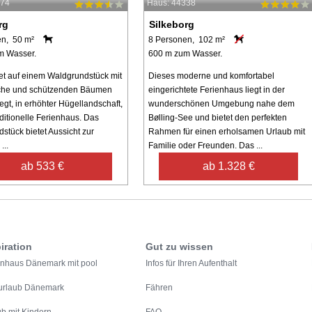
874
Haus: 44338
rg
Silkeborg
en, 50 m²
8 Personen, 102 m²
m Wasser.
600 m zum Wasser.
et auf einem Waldgrundstück mit
Dieses moderne und komfortabel
che und schützenden Bäumen
eingerichtete Ferienhaus liegt in der
egt, in erhöhter Hügellandschaft,
wunderschönen Umgebung nahe dem
aditionelle Ferienhaus. Das
Bølling-See und bietet den perfekten
stück bietet Aussicht zur
Rahmen für einen erholsamen Urlaub mit
...
Familie oder Freunden. Das ...
ab 533 €
ab 1.328 €
iration
Gut zu wissen
enhaus Dänemark mit pool
Infos für Ihren Aufenthalt
urlaub Dänemark
Fähren