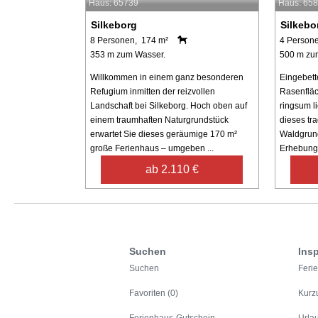
Haus: 65739
Haus: 65
Silkeborg
Silkebo
8 Personen, 174 m²
4 Person
353 m zum Wasser.
500 m zu
Willkommen in einem ganz besonderen
Eingebett
Refugium inmitten der reizvollen
Rasenflä
Landschaft bei Silkeborg. Hoch oben auf
ringsum li
einem traumhaften Naturgrundstück
dieses tr
erwartet Sie dieses geräumige 170 m²
Waldgrund
große Ferienhaus – umgeben ...
Erhebung 
ab 2.110 €
Suchen
Insp
Suchen
Feri
Favoriten (0)
Kurz