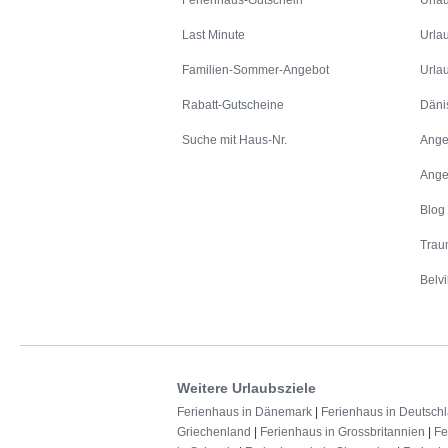
Ferienhaus-Gutschein
Urla
Last Minute
Urla
Familien-Sommer-Angebot
Urla
Rabatt-Gutscheine
Däni
Suche mit Haus-Nr.
Ange
Ange
Blog
Trau
Belvi
Weitere Urlaubsziele
Ferienhaus in Dänemark
|
Ferienhaus in Deutsch
Griechenland
|
Ferienhaus in Grossbritannien
|
Fe