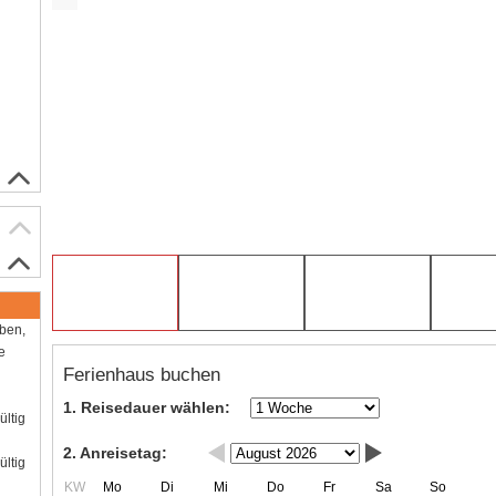
aben,
e
Ferienhaus buchen
1. Reisedauer wählen:
ültig
2. Anreisetag:
ültig
KW
Mo
Di
Mi
Do
Fr
Sa
So