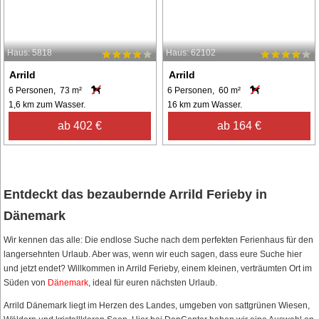
Haus: 5818
Haus: 62102
Arrild
Arrild
6 Personen, 73 m²
6 Personen, 60 m²
1,6 km zum Wasser.
16 km zum Wasser.
ab 402 €
ab 164 €
Entdeckt das bezaubernde Arrild Ferieby in
Dänemark
Wir kennen das alle: Die endlose Suche nach dem perfekten Ferienhaus für den
langersehnten Urlaub. Aber was, wenn wir euch sagen, dass eure Suche hier
und jetzt endet? Willkommen in Arrild Ferieby, einem kleinen, verträumten Ort im
Süden von
Dänemark
, ideal für euren nächsten Urlaub.
Arrild Dänemark liegt im Herzen des Landes, umgeben von sattgrünen Wiesen,