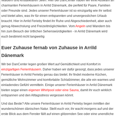
Wäldern und kristallklaren Seen. Hier bei DanCenter haben wir eine Auswahl an
charmanten Ferienhäusern in Arrild Dänemark, die perfekt für Paare, Familien
oder Freunde sind. Jedes unserer Ferienhäuser ist so einzigartig wie ihr selbst
und bietet alles, was ihr für einen entspannten und unvergesslichen Urlaub
braucht. Hier in Arrild Ferieby findet ihr Ruhe und Abgeschiedenheit, aber auch
genug Abwechslung und Freizeitmöglichkeiten. Vom
Angeln
und Wandern bis
hin zum Besuch der örtlichen Sehenswürdigkeiten - in Arrild Dänemark wird
euch bestimmt nicht langweilig
Euer Zuhause fernab von Zuhause in Arrild
Dänemark
Wir bei DanCenter legen großen Wert auf Gemütlichkeit und Komfort in
einzigartigen Ferienhäusern
. Daher haben wir dafür gesorgt, dass jedes unserer
Ferienhäuser in Arrild Ferieby genau das bietet. Ihr findet moderne Küchen,
gemütliche Wohnzimmer und komfortable Schlafzimmer, die alle ein warmes und
einladendes Gefühl vermitteln. Einige unserer Ferienhäuser in Arrild Dänemark
bieten sogar einen
eigenen Whirlpool oder eine Sauna
, damit ihr euch wirklich
entspannen und den Alltagsstress vergessen könnt.
Und das Beste? Alle unsere Ferienhäuser in Arrild Ferieby liegen inmitten der
wunderschönen dänischen Natur. Stellt euch vor, ihr wacht morgens auf und der
erste Blick aus dem Fenster fällt auf einen glitzernden See oder eine unendliche