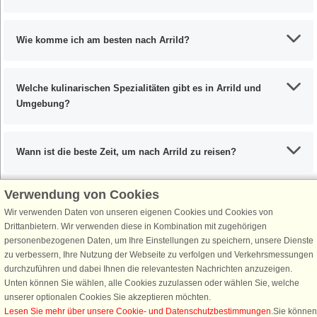
Wie komme ich am besten nach Arrild?
Welche kulinarischen Spezialitäten gibt es in Arrild und
Umgebung?
Wann ist die beste Zeit, um nach Arrild zu reisen?
Verwendung von Cookies
Wir verwenden Daten von unseren eigenen Cookies und Cookies von
Schließen Sie sich 100.000 Ferienhaus-Fans an
Drittanbietern. Wir verwenden diese in Kombination mit zugehörigen
personenbezogenen Daten, um Ihre Einstellungen zu speichern, unsere Dienste
Erhalten Sie einen
Willkommensgutschein von 25 €
für Ihren nächsten
zu verbessern, Ihre Nutzung der Webseite zu verfolgen und Verkehrsmessungen
Ferienhausurlaub - melden Sie sich einfach für den DanCenter Newsletter
durchzuführen und dabei Ihnen die relevantesten Nachrichten anzuzeigen.
an. Verpassen Sie nie wieder exklusive Angebote, Gewinnspiele und
Unten können Sie wählen, alle Cookies zuzulassen oder wählen Sie, welche
Urlaubstipps!
unserer optionalen Cookies Sie akzeptieren möchten.
Lesen Sie mehr über unsere Cookie- und Datenschutzbestimmungen
.Sie können