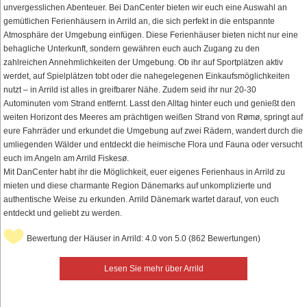
unvergesslichen Abenteuer. Bei DanCenter bieten wir euch eine Auswahl an
gemütlichen Ferienhäusern in Arrild an, die sich perfekt in die entspannte
Atmosphäre der Umgebung einfügen. Diese Ferienhäuser bieten nicht nur eine
behagliche Unterkunft, sondern gewähren euch auch Zugang zu den
zahlreichen Annehmlichkeiten der Umgebung. Ob ihr auf Sportplätzen aktiv
werdet, auf Spielplätzen tobt oder die nahegelegenen Einkaufsmöglichkeiten
nutzt – in Arrild ist alles in greifbarer Nähe. Zudem seid ihr nur 20-30
Autominuten vom Strand entfernt. Lasst den Alltag hinter euch und genießt den
weiten Horizont des Meeres am prächtigen weißen Strand von Rømø, springt auf
eure Fahrräder und erkundet die Umgebung auf zwei Rädern, wandert durch die
umliegenden Wälder und entdeckt die heimische Flora und Fauna oder versucht
euch im Angeln am Arrild Fiskesø.
Mit DanCenter habt ihr die Möglichkeit, euer eigenes Ferienhaus in Arrild zu
mieten und diese charmante Region Dänemarks auf unkomplizierte und
authentische Weise zu erkunden. Arrild Dänemark wartet darauf, von euch
entdeckt und geliebt zu werden.
Bewertung der Häuser in Arrild: 4.0 von 5.0 (862 Bewertungen)
Lesen Sie mehr über Arrild