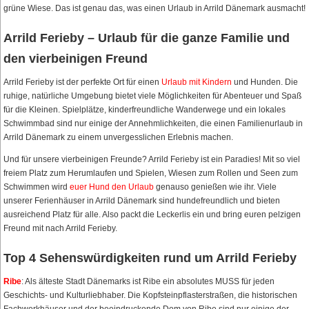
grüne Wiese. Das ist genau das, was einen Urlaub in Arrild Dänemark ausmacht!
Arrild Ferieby – Urlaub für die ganze Familie und
den vierbeinigen Freund
Arrild Ferieby ist der perfekte Ort für einen
Urlaub mit Kindern
und Hunden. Die
ruhige, natürliche Umgebung bietet viele Möglichkeiten für Abenteuer und Spaß
für die Kleinen. Spielplätze, kinderfreundliche Wanderwege und ein lokales
Schwimmbad sind nur einige der Annehmlichkeiten, die einen Familienurlaub in
Arrild Dänemark
zu einem unvergesslichen Erlebnis machen.
Und für unsere vierbeinigen Freunde? Arrild Ferieby ist ein Paradies! Mit so viel
freiem Platz zum Herumlaufen und Spielen, Wiesen zum Rollen und Seen zum
Schwimmen wird
euer Hund den Urlaub
genauso genießen wie ihr. Viele
unserer Ferienhäuser in Arrild Dänemark sind hundefreundlich und bieten
ausreichend Platz für alle. Also packt die Leckerlis ein und bring euren pelzigen
Freund mit nach Arrild Ferieby.
Top 4 Sehenswürdigkeiten rund um Arrild Ferieby
Ribe
: Als älteste Stadt Dänemarks ist Ribe ein absolutes MUSS für jeden
Geschichts- und Kulturliebhaber. Die Kopfsteinpflasterstraßen, die historischen
Fachwerkhäuser und der beeindruckende Dom von Ribe sind nur einige der