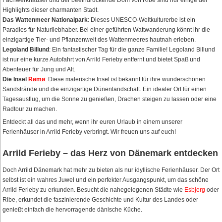
Highlights dieser charmanten Stadt.
Das Wattenmeer Nationalpark
: Dieses UNESCO-Weltkulturerbe ist ein
Paradies für Naturliebhaber. Bei einer geführten Wattwanderung könnt ihr die
einzigartige Tier- und Pflanzenwelt des Wattenmeeres hautnah erleben.
Legoland Billund
: Ein fantastischer Tag für die ganze Familie! Legoland Billund
ist nur eine kurze Autofahrt von Arrild Ferieby entfernt und bietet Spaß und
Abenteuer für Jung und Alt.
Die Insel
Rømø
: Diese malerische Insel ist bekannt für ihre wunderschönen
Sandstrände und die einzigartige Dünenlandschaft. Ein idealer Ort für einen
Tagesausflug, um die Sonne zu genießen, Drachen steigen zu lassen oder eine
Radtour zu machen.
Entdeckt all das und mehr, wenn ihr euren Urlaub in einem unserer
Ferienhäuser in Arrild Ferieby verbringt. Wir freuen uns auf euch!
Arrild Ferieby – das Herz von Dänemark entdecken
Doch Arrild Dänemark hat mehr zu bieten als nur idyllische Ferienhäuser. Der Ort
selbst ist ein wahres Juwel und ein perfekter Ausgangspunkt, um das schöne
Arrild Ferieby zu erkunden. Besucht die nahegelegenen Städte wie
Esbjerg
oder
Ribe, erkundet die faszinierende Geschichte und Kultur des Landes oder
genießt einfach die hervorragende dänische Küche.