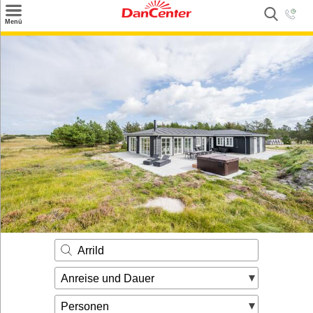
×
Menü
Suchen
Urlaubsziele
Weitere Urlaubsziele
Angebote
Inspiration
Kontakt
Gut zu wissen
Login
Arrild
Anreise und Dauer
Personen