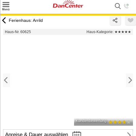
×
Menü
Suchen
Ferienhaus: Arrild
Urlaubsziele
Haus-Nr. 60625
Haus-Kategorie:
★★★★★
Weitere Urlaubsziele
Angebote
Inspiration
Kontakt
Gut zu wissen
Login
Kundenbewertung
Anreise & Dauer auswählen