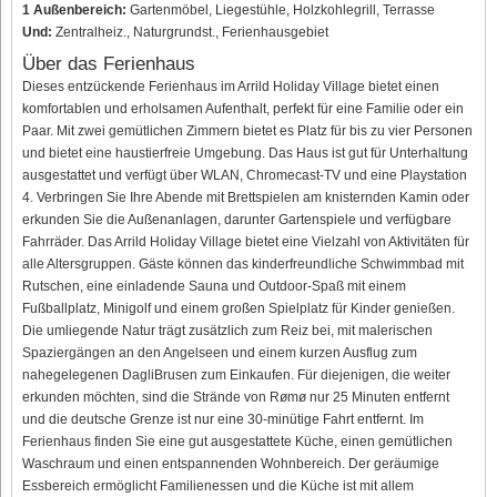
1 Außenbereich:
Gartenmöbel, Liegestühle, Holzkohlegrill, Terrasse
Und:
Zentralheiz., Naturgrundst., Ferienhausgebiet
Über das Ferienhaus
Dieses entzückende Ferienhaus im Arrild Holiday Village bietet einen
komfortablen und erholsamen Aufenthalt, perfekt für eine Familie oder ein
Paar. Mit zwei gemütlichen Zimmern bietet es Platz für bis zu vier Personen
und bietet eine haustierfreie Umgebung. Das Haus ist gut für Unterhaltung
ausgestattet und verfügt über WLAN, Chromecast-TV und eine Playstation
4. Verbringen Sie Ihre Abende mit Brettspielen am knisternden Kamin oder
erkunden Sie die Außenanlagen, darunter Gartenspiele und verfügbare
Fahrräder. Das Arrild Holiday Village bietet eine Vielzahl von Aktivitäten für
alle Altersgruppen. Gäste können das kinderfreundliche Schwimmbad mit
Rutschen, eine einladende Sauna und Outdoor-Spaß mit einem
Fußballplatz, Minigolf und einem großen Spielplatz für Kinder genießen.
Die umliegende Natur trägt zusätzlich zum Reiz bei, mit malerischen
Spaziergängen an den Angelseen und einem kurzen Ausflug zum
nahegelegenen DagliBrusen zum Einkaufen. Für diejenigen, die weiter
erkunden möchten, sind die Strände von Rømø nur 25 Minuten entfernt
und die deutsche Grenze ist nur eine 30-minütige Fahrt entfernt. Im
Ferienhaus finden Sie eine gut ausgestattete Küche, einen gemütlichen
Waschraum und einen entspannenden Wohnbereich. Der geräumige
Essbereich ermöglicht Familienessen und die Küche ist mit allem