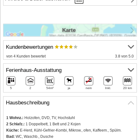
Karte
Kundenbewertungen
von 4 Kunden bewertet
3.8 von 5.0
Ferienhaus-Ausstattung
5
2
54m²
ja
nein
Inkl.
20 km
Hausbeschreibung
1 Wohnz.:
Holzofen, DVD, TV, Hochstuhl
2 Schlafz.:
1 Doppelbett, 1 Bett und 2 Kojen
Küche:
E-Herd, Kühl-Gefrier-Kombi, Mikrow., ofen, Kaffeem., Spülm.
Bad:
WC, Waschb., Dusche