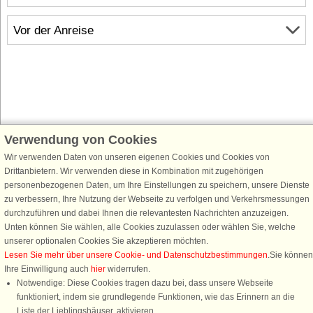
Vor der Anreise
Verwendung von Cookies
Schließen Sie sich 100.000 Ferienhaus-Fans an
Wir verwenden Daten von unseren eigenen Cookies und Cookies von
Erhalten Sie einen
Willkommensgutschein von 25 €
für Ihren nächsten
Drittanbietern. Wir verwenden diese in Kombination mit zugehörigen
Ferienhausurlaub - melden Sie sich einfach für den DanCenter Newsletter
personenbezogenen Daten, um Ihre Einstellungen zu speichern, unsere Dienste
an. Verpassen Sie nie wieder exklusive Angebote, Gewinnspiele und
zu verbessern, Ihre Nutzung der Webseite zu verfolgen und Verkehrsmessungen
Urlaubstipps!
durchzuführen und dabei Ihnen die relevantesten Nachrichten anzuzeigen.
Unten können Sie wählen, alle Cookies zuzulassen oder wählen Sie, welche
unserer optionalen Cookies Sie akzeptieren möchten.
Lesen Sie mehr über unsere Cookie- und Datenschutzbestimmungen
.Sie können
Ihre Einwilligung auch
hier
widerrufen.
Newsletter abonnieren
Notwendige: Diese Cookies tragen dazu bei, dass unsere Webseite
funktioniert, indem sie grundlegende Funktionen, wie das Erinnern an die
Liste der Lieblingshäuser, aktivieren.