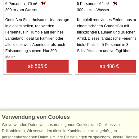
6 Personen, 75 m²
5 Personen, 64 m²
300 m zum Wasser.
300 m zum Wasser.
Genießen Sie erholsame Urlaubstage
Komplett renoviertes Ferienhaus auf
in diesem hellen, renovierten
einem schönen Grundstück mit
Ferienhaus in Humble auf der Insel
blickdichten Bäumen und Büschen i
Langeland! Ideal für Familien oder
Arrild. Dieses fantastische Ferienha
alle, die sowohl Abenteuer als auch
bietet Platz für 5 Personen in 3
Entspannung suchen. Nur 300
Schlafzimmern und verfügt über ...
Meter ...
ab 565 €
ab 488 €
Verwendung von Cookies
Schließen Sie sich 100.000 Ferienhaus-Fans an
Wir verwenden Daten von unseren eigenen Cookies und Cookies von
Erhalten Sie einen
Willkommensgutschein von 25 €
für Ihren nächsten
Drittanbietern. Wir verwenden diese in Kombination mit zugehörigen
Ferienhausurlaub - melden Sie sich einfach für den DanCenter Newsletter
personenbezogenen Daten, um Ihre Einstellungen zu speichern, unsere Dienste