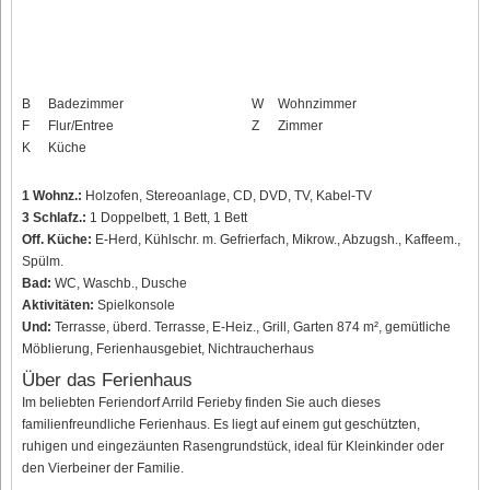
B
Badezimmer
W
Wohnzimmer
F
Flur/Entree
Z
Zimmer
K
Küche
1 Wohnz.:
Holzofen, Stereoanlage, CD, DVD, TV, Kabel-TV
3 Schlafz.:
1 Doppelbett, 1 Bett, 1 Bett
Off. Küche:
E-Herd, Kühlschr. m. Gefrierfach, Mikrow., Abzugsh., Kaffeem.,
Spülm.
Bad:
WC, Waschb., Dusche
Aktivitäten:
Spielkonsole
Und:
Terrasse, überd. Terrasse, E-Heiz., Grill, Garten 874 m², gemütliche
Möblierung, Ferienhausgebiet, Nichtraucherhaus
Über das Ferienhaus
Im beliebten Feriendorf Arrild Ferieby finden Sie auch dieses
familienfreundliche Ferienhaus. Es liegt auf einem gut geschützten,
ruhigen und eingezäunten Rasengrundstück, ideal für Kleinkinder oder
den Vierbeiner der Familie.