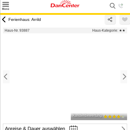
×
Menü
Suchen
Ferienhaus: Arrild
Urlaubsziele
Haus-Nr. 93887
Haus-Kategorie:
★★
Weitere Urlaubsziele
Angebote
Inspiration
Kontakt
Gut zu wissen
Login
Kundenbewertung
Anreise & Dauer auswählen