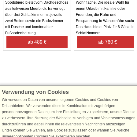
Spodsbjerg bietet vom Dachgeschoss
Wohnfläche. Die ideale Wahl für
aus teilweisen Meerblick. Es verfügt
einen Urlaub mit Familie oder
über drei Schlafzimmer mit jeweils
Freunden, die Ruhe und
zwei Betten sowie ein Badezimmer
Entspannung in Wassernähe suchen
mit Dusche und komfortabler
Das Haus bietet Platz für 6 Gäste in 
Fußbodenheizung. ...
Schlafzimmern ...
ab 489 €
ab 760 €
Verwendung von Cookies
Schließen Sie sich 100.000 Ferienhaus-Fans an
Wir verwenden Daten von unseren eigenen Cookies und Cookies von
Erhalten Sie einen
Willkommensgutschein von 25 €
für Ihren nächsten
Drittanbietern. Wir verwenden diese in Kombination mit zugehörigen
Ferienhausurlaub - melden Sie sich einfach für den DanCenter Newsletter
personenbezogenen Daten, um Ihre Einstellungen zu speichern, unsere Dienste
an. Verpassen Sie nie wieder exklusive Angebote, Gewinnspiele und
zu verbessern, Ihre Nutzung der Webseite zu verfolgen und Verkehrsmessungen
Urlaubstipps!
durchzuführen und dabei Ihnen die relevantesten Nachrichten anzuzeigen.
Unten können Sie wählen, alle Cookies zuzulassen oder wählen Sie, welche
unserer optionalen Cookies Sie akzeptieren möchten.