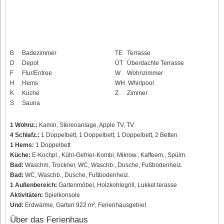
B
Badezimmer
TE
Terrasse
D
Depot
ÜT
Überdachte Terrasse
F
Flur/Entree
W
Wohnzimmer
H
Hems
WH
Whirlpool
K
Küche
Z
Zimmer
S
Sauna
1 Wohnz.:
Kamin, Stereoanlage, Apple TV, TV
4 Schlafz.:
1 Doppelbett, 1 Doppelbett, 1 Doppelbett, 2 Betten
1 Hems:
1 Doppelbett
Küche:
E-Kochpl., Kühl-Gefrier-Kombi, Mikrow., Kaffeem., Spülm.
Bad:
Waschm, Trockner, WC, Waschb., Dusche, Fußbodenheiz.
Bad:
WC, Waschb., Dusche, Fußbodenheiz.
1 Außenbereich:
Gartenmöbel, Holzkohlegrill, Lukket terasse
Aktivitäten:
Spielkonsole
Und:
Erdwärme, Garten 922 m², Ferienhausgebiet
Über das Ferienhaus