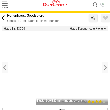
×
Menü
Suchen
Ferienhaus: Spodsbjerg
Gehostet über Traum ferienwohnungen
Urlaubsziele
Haus-Nr. 43759
Haus-Kategorie:
★★★★★
Weitere Urlaubsziele
Angebote
Inspiration
Kontakt
Gut zu wissen
Login
Küste/See 329 m
Kundenbewertung