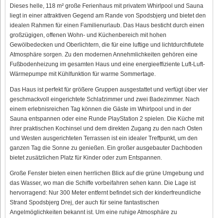
Dieses helle, 118 m² große Ferienhaus mit privatem Whirlpool und Sauna
liegt in einer attraktiven Gegend am Rande von Spodsbjerg und bietet den
idealen Rahmen für einen Familienurlaub. Das Haus besticht durch einen
großzügigen, offenen Wohn- und Küchenbereich mit hohen
Gewölbedecken und Oberlichtern, die für eine luftige und lichtdurchflutete
Atmosphäre sorgen. Zu den modernen Annehmlichkeiten gehören eine
Fußbodenheizung im gesamten Haus und eine energieeffiziente Luft-Luft-
Wärmepumpe mit Kühlfunktion für warme Sommertage.
Das Haus ist perfekt für größere Gruppen ausgestattet und verfügt über vier
geschmackvoll eingerichtete Schlafzimmer und zwei Badezimmer. Nach
einem erlebnisreichen Tag können die Gäste im Whirlpool und in der
Sauna entspannen oder eine Runde PlayStation 2 spielen. Die Küche mit
ihrer praktischen Kochinsel und dem direkten Zugang zu den nach Osten
und Westen ausgerichteten Terrassen ist ein idealer Treffpunkt, um den
ganzen Tag die Sonne zu genießen. Ein großer ausgebauter Dachboden
bietet zusätzlichen Platz für Kinder oder zum Entspannen.
Große Fenster bieten einen herrlichen Blick auf die grüne Umgebung und
das Wasser, wo man die Schiffe vorbeifahren sehen kann. Die Lage ist
hervorragend: Nur 300 Meter entfernt befindet sich der kinderfreundliche
Strand Spodsbjerg Drej, der auch für seine fantastischen
Angelmöglichkeiten bekannt ist. Um eine ruhige Atmosphäre zu