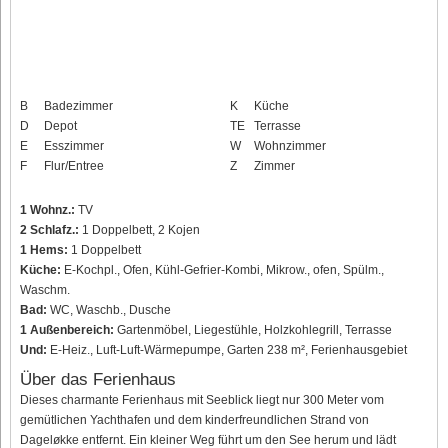
B
Badezimmer
K
Küche
D
Depot
TE
Terrasse
E
Esszimmer
W
Wohnzimmer
F
Flur/Entree
Z
Zimmer
1 Wohnz.:
TV
2 Schlafz.:
1 Doppelbett, 2 Kojen
1 Hems:
1 Doppelbett
Küche:
E-Kochpl., Ofen, Kühl-Gefrier-Kombi, Mikrow., ofen, Spülm.,
Waschm.
Bad:
WC, Waschb., Dusche
1 Außenbereich:
Gartenmöbel, Liegestühle, Holzkohlegrill, Terrasse
Und:
E-Heiz., Luft-Luft-Wärmepumpe, Garten 238 m², Ferienhausgebiet
Über das Ferienhaus
Dieses charmante Ferienhaus mit Seeblick liegt nur 300 Meter vom
gemütlichen Yachthafen und dem kinderfreundlichen Strand von
Dageløkke entfernt. Ein kleiner Weg führt um den See herum und lädt