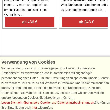
immer zu zweit als Doppelhäuser
Weg führt um den See herum und läd
errichtet. Jedes Haus stellt 60 m²
zu Abenteuerwanderungen ein. ...
Wohnfläche ...
ab 436 €
ab 243 €
Verwendung von Cookies
Schließen Sie sich 100.000 Ferienhaus-Fans an
Wir verwenden Daten von unseren eigenen Cookies und Cookies von
Erhalten Sie einen
Willkommensgutschein von 25 €
für Ihren nächsten
Drittanbietern. Wir verwenden diese in Kombination mit zugehörigen
Ferienhausurlaub - melden Sie sich einfach für den DanCenter Newsletter
personenbezogenen Daten, um Ihre Einstellungen zu speichern, unsere Dienste
an. Verpassen Sie nie wieder exklusive Angebote, Gewinnspiele und
zu verbessern, Ihre Nutzung der Webseite zu verfolgen und Verkehrsmessungen
Urlaubstipps!
durchzuführen und dabei Ihnen die relevantesten Nachrichten anzuzeigen.
Unten können Sie wählen, alle Cookies zuzulassen oder wählen Sie, welche
unserer optionalen Cookies Sie akzeptieren möchten.
Lesen Sie mehr über unsere Cookie- und Datenschutzbestimmungen
.Sie können
Ihre Einwilligung auch
hier
widerrufen.