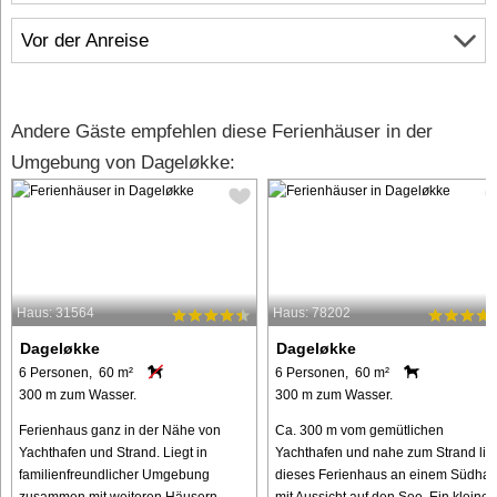
Vor der Anreise
Andere Gäste empfehlen diese Ferienhäuser in der
Umgebung von Dageløkke:
Haus: 31564
Haus: 78202
Dageløkke
Dageløkke
6 Personen, 60 m²
6 Personen, 60 m²
300 m zum Wasser.
300 m zum Wasser.
Ferienhaus ganz in der Nähe von
Ca. 300 m vom gemütlichen
Yachthafen und Strand. Liegt in
Yachthafen und nahe zum Strand lie
familienfreundlicher Umgebung
dieses Ferienhaus an einem Südha
zusammen mit weiteren Häusern,
mit Aussicht auf den See. Ein kleiner