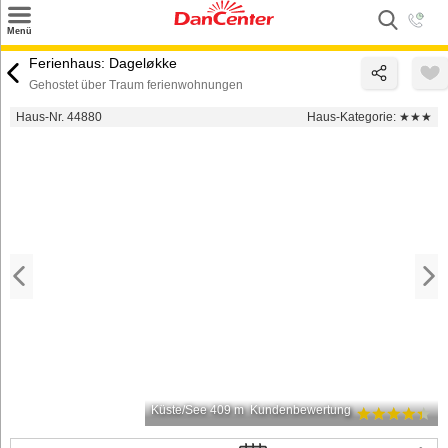
×
Menü
Suchen
Ferienhaus: Dageløkke
Gehostet über Traum ferienwohnungen
Urlaubsziele
Haus-Nr. 44880
Haus-Kategorie:
★★★
Weitere Urlaubsziele
Angebote
Inspiration
Kontakt
Gut zu wissen
Login
Küste/See 409 m
Kundenbewertung