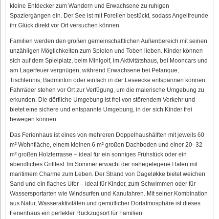
kleine Entdecker zum Wandern und Erwachsene zu ruhigen
Spaziergängen ein. Der See ist mit Forellen bestückt, sodass Angelfreunde
ihr Glück direkt vor Ort versuchen können.
Familien werden den großen gemeinschaftlichen Außenbereich mit seinen
unzähligen Möglichkeiten zum Spielen und Toben lieben. Kinder können
sich auf dem Spielplatz, beim Minigolf, im Aktivitätshaus, bei Mooncars und
am Lagerfeuer vergnügen, während Erwachsene bei Petanque,
Tischtennis, Badminton oder einfach in der Leseecke entspannen können.
Fahrräder stehen vor Ort zur Verfügung, um die malerische Umgebung zu
erkunden. Die dörfliche Umgebung ist frei von störendem Verkehr und
bietet eine sichere und entspannte Umgebung, in der sich Kinder frei
bewegen können.
Das Ferienhaus ist eines von mehreren Doppelhaushälften mit jeweils 60
m² Wohnfläche, einem kleinen 6 m² großen Dachboden und einer 20–32
m² großen Holzterrasse – ideal für ein sonniges Frühstück oder ein
abendliches Grillfest. Im Sommer erwacht der nahegelegene Hafen mit
maritimem Charme zum Leben. Der Strand von Dageløkke bietet weichen
Sand und ein flaches Ufer – ideal für Kinder, zum Schwimmen oder für
Wassersportarten wie Windsurfen und Kanufahren. Mit seiner Kombination
aus Natur, Wasseraktivitäten und gemütlicher Dorfatmosphäre ist dieses
Ferienhaus ein perfekter Rückzugsort für Familien.