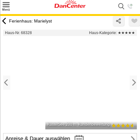
×
Menü
Suchen
Ferienhaus: Marielyst
Urlaubsziele
Haus-Nr. 68328
Haus-Kategorie:
★★★★★
Weitere Urlaubsziele
Angebote
Inspiration
Kontakt
Gut zu wissen
Login
Küste/See 200 m
Kundenbewertung
Anreise & Dauer auswählen