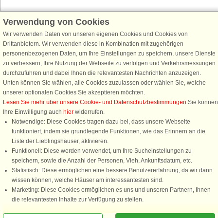
Verwendung von Cookies
Schließen Sie sich 100.000 Ferienhaus-Fans an
Wir verwenden Daten von unseren eigenen Cookies und Cookies von
Erhalten Sie einen
Willkommensgutschein von 25 €
für Ihren nächsten
Drittanbietern. Wir verwenden diese in Kombination mit zugehörigen
Ferienhausurlaub - melden Sie sich einfach für den DanCenter Newsletter
personenbezogenen Daten, um Ihre Einstellungen zu speichern, unsere Dienste
an. Verpassen Sie nie wieder exklusive Angebote, Gewinnspiele und
zu verbessern, Ihre Nutzung der Webseite zu verfolgen und Verkehrsmessungen
Urlaubstipps!
durchzuführen und dabei Ihnen die relevantesten Nachrichten anzuzeigen.
Unten können Sie wählen, alle Cookies zuzulassen oder wählen Sie, welche
unserer optionalen Cookies Sie akzeptieren möchten.
Lesen Sie mehr über unsere Cookie- und Datenschutzbestimmungen
.Sie können
Ihre Einwilligung auch
hier
widerrufen.
Newsletter abonnieren
Notwendige: Diese Cookies tragen dazu bei, dass unsere Webseite
funktioniert, indem sie grundlegende Funktionen, wie das Erinnern an die
Liste der Lieblingshäuser, aktivieren.
Funktionell: Diese werden verwendet, um Ihre Sucheinstellungen zu
speichern, sowie die Anzahl der Personen, Vieh, Ankunftsdatum, etc.
Folgen Sie uns:
Statistisch: Diese ermöglichen eine bessere Benutzererfahrung, da wir dann
wissen können, welche Häuser am interessantesten sind.
DanCenter Kundenbewertung
Marketing: Diese Cookies ermöglichen es uns und unseren Partnern, Ihnen
4,1 von 5
die relevantesten Inhalte zur Verfügung zu stellen.
basierend auf mehr 135.870 Kundenbewertungen