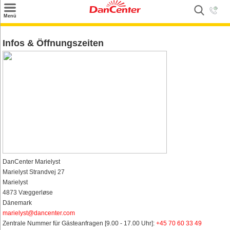
×
Menü
Suchen
Infos & Öffnungszeiten
Urlaubsziele
Weitere Urlaubsziele
Angebote
Inspiration
Kontakt
Gut zu wissen
DanCenter Marielyst
Marielyst Strandvej 27
Login
Marielyst
4873 Væggerløse
Dänemark
marielyst@dancenter.com
Zentrale Nummer für Gästeanfragen [9.00 - 17.00 Uhr]:
+45 70 60 33 49