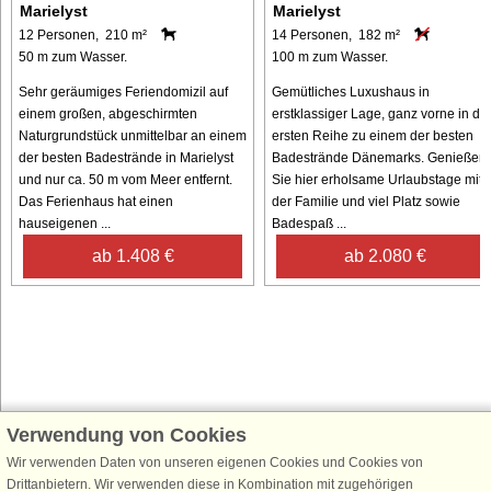
Marielyst
Marielyst
12 Personen, 210 m²
14 Personen, 182 m²
50 m zum Wasser.
100 m zum Wasser.
Sehr geräumiges Feriendomizil auf
Gemütliches Luxushaus in
einem großen, abgeschirmten
erstklassiger Lage, ganz vorne in de
Naturgrundstück unmittelbar an einem
ersten Reihe zu einem der besten
der besten Badestrände in Marielyst
Badestrände Dänemarks. Genießen
und nur ca. 50 m vom Meer entfernt.
Sie hier erholsame Urlaubstage mit
Das Ferienhaus hat einen
der Familie und viel Platz sowie
hauseigenen ...
Badespaß ...
ab 1.408 €
ab 2.080 €
Verwendung von Cookies
Schließen Sie sich 100.000 Ferienhaus-Fans an
Wir verwenden Daten von unseren eigenen Cookies und Cookies von
Erhalten Sie einen
Willkommensgutschein von 25 €
für Ihren nächsten
Drittanbietern. Wir verwenden diese in Kombination mit zugehörigen