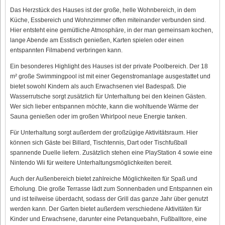
Das Herzstück des Hauses ist der große, helle Wohnbereich, in dem
Küche, Essbereich und Wohnzimmer offen miteinander verbunden sind.
Hier entsteht eine gemütliche Atmosphäre, in der man gemeinsam kochen,
lange Abende am Esstisch genießen, Karten spielen oder einen
entspannten Filmabend verbringen kann.
Ein besonderes Highlight des Hauses ist der private Poolbereich. Der 18
m² große Swimmingpool ist mit einer Gegenstromanlage ausgestattet und
bietet sowohl Kindern als auch Erwachsenen viel Badespaß. Die
Wasserrutsche sorgt zusätzlich für Unterhaltung bei den kleinen Gästen.
Wer sich lieber entspannen möchte, kann die wohltuende Wärme der
Sauna genießen oder im großen Whirlpool neue Energie tanken.
Für Unterhaltung sorgt außerdem der großzügige Aktivitätsraum. Hier
können sich Gäste bei Billard, Tischtennis, Dart oder Tischfußball
spannende Duelle liefern. Zusätzlich stehen eine PlayStation 4 sowie eine
Nintendo Wii für weitere Unterhaltungsmöglichkeiten bereit.
Auch der Außenbereich bietet zahlreiche Möglichkeiten für Spaß und
Erholung. Die große Terrasse lädt zum Sonnenbaden und Entspannen ein
und ist teilweise überdacht, sodass der Grill das ganze Jahr über genutzt
werden kann. Der Garten bietet außerdem verschiedene Aktivitäten für
Kinder und Erwachsene, darunter eine Petanquebahn, Fußballtore, eine