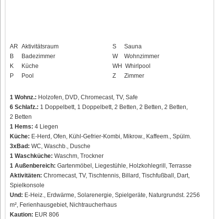
AR
Aktivitätsraum
S
Sauna
B
Badezimmer
W
Wohnzimmer
K
Küche
WH
Whirlpool
P
Pool
Z
Zimmer
1 Wohnz.:
Holzofen, DVD, Chromecast, TV, Safe
6 Schlafz.:
1 Doppelbett, 1 Doppelbett, 2 Betten, 2 Betten, 2 Betten,
2 Betten
1 Hems:
4 Liegen
Küche:
E-Herd, Ofen, Kühl-Gefrier-Kombi, Mikrow., Kaffeem., Spülm.
3xBad:
WC, Waschb., Dusche
1 Waschküche:
Waschm, Trockner
1 Außenbereich:
Gartenmöbel, Liegestühle, Holzkohlegrill, Terrasse
Aktivitäten:
Chromecast, TV, Tischtennis, Billard, Tischfußball, Dart,
Spielkonsole
Und:
E-Heiz., Erdwärme, Solarenergie, Spielgeräte, Naturgrundst. 2256
m², Ferienhausgebiet, Nichtraucherhaus
Kaution:
EUR 806