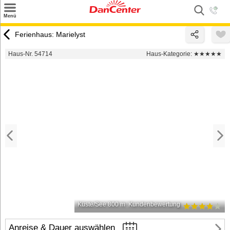
×
Menü
Suchen
Ferienhaus: Marielyst
Urlaubsziele
Haus-Nr. 54714
Haus-Kategorie:
★★★★★
Weitere Urlaubsziele
Angebote
Inspiration
Kontakt
Gut zu wissen
Login
Küste/See 800 m
Kundenbewertung
Anreise & Dauer auswählen