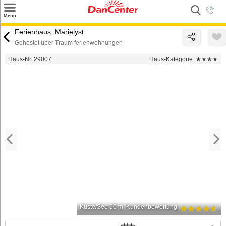
×
Menü
Suchen
Ferienhaus: Marielyst
Gehostet über Traum ferienwohnungen
Urlaubsziele
Haus-Nr. 29007
Haus-Kategorie:
★★★★
Weitere Urlaubsziele
Angebote
Inspiration
Kontakt
Gut zu wissen
Login
Küste/See 50 m
Kundenbewertung