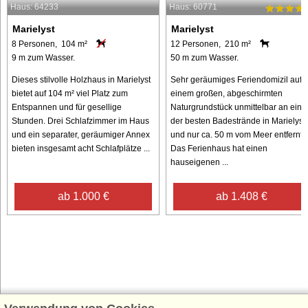
Haus: 64233
Haus: 60771
Marielyst
Marielyst
8 Personen, 104 m²
12 Personen, 210 m²
9 m zum Wasser.
50 m zum Wasser.
Dieses stilvolle Holzhaus in Marielyst
Sehr geräumiges Feriendomizil auf
bietet auf 104 m² viel Platz zum
einem großen, abgeschirmten
Entspannen und für gesellige
Naturgrundstück unmittelbar an ein
Stunden. Drei Schlafzimmer im Haus
der besten Badestrände in Marielyst
und ein separater, geräumiger Annex
und nur ca. 50 m vom Meer entfernt.
bieten insgesamt acht Schlafplätze ...
Das Ferienhaus hat einen
hauseigenen ...
ab 1.000 €
ab 1.408 €