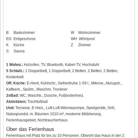
B
Badezimmer
W
Wohnzimmer
EG
Erdgeschoss
WH
Whirlpool
K
Küche
Z
Zimmer
S
Sauna
1 Wohnz.:
Holzofen, TV, Bluetooth, Kabel-TV, Hochstuhl
5 Schlafz.:
1 Doppelbett, 1 Doppelbett, 2 Betten, 2 Betten, 2 Betten,
Kinderbett
Off. Küche:
E-Herd, Kühlschr., Gefriertruhe 1-59 l., Mikrow., Abzugsh.,
Kaffeem., Spülm., Waschm, Trockner
2xBad:
WC, Waschb., Dusche, Fußbodenheiz.
Aktivitäten:
Tischfußball
Und:
Terrasse, E-Heiz., Luft-Luft-Wärmepumpe, Spielgeräte, Grill,
Naturgrundst. m. Bäumen 1010 m², moderne Möblierung,
Ferienhausgebiet, Nichtraucherhaus
Über das Ferienhaus
Ferienhaus mit Platz für bis zu 10 Personen. Obwohl das Haus in der 2.