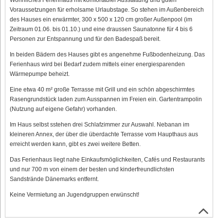
Voraussetzungen für erholsame Urlaubstage. So stehen im Außenbereich
des Hauses ein erwärmter, 300 x 500 x 120 cm großer Außenpool (im
Zeitraum 01.06. bis 01.10.) und eine draussen Saunatonne für 4 bis 6
Personen zur Entspannung und für den Badespaß bereit.
In beiden Bädern des Hauses gibt es angenehme Fußbodenheizung. Das
Ferienhaus wird bei Bedarf zudem mittels einer energiesparenden
Wärmepumpe beheizt.
Eine etwa 40 m² große Terrasse mit Grill und ein schön abgeschirmtes
Rasengrundstück laden zum Ausspannen im Freien ein. Gartentrampolin
(Nutzung auf eigene Gefahr) vorhanden.
Im Haus selbst sstehen drei Schlafzimmer zur Auswahl. Nebanan im
kleineren Annex, der über die überdachte Terrasse vom Haupthaus aus
erreicht werden kann, gibt es zwei weitere Betten.
Das Ferienhaus liegt nahe Einkaufsmöglichkeiten, Cafés und Restaurants
und nur 700 m von einem der besten und kinderfreundlichsten
Sandstrände Dänemarks entfernt.
Keine Vermietung an Jugendgruppen erwünscht!