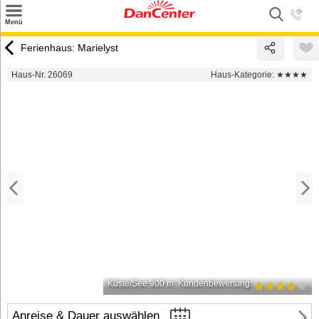
×
Menü
Suchen
Ferienhaus: Marielyst
Urlaubsziele
Haus-Nr. 26069
Haus-Kategorie:
★★★★
Weitere Urlaubsziele
Angebote
Inspiration
Kontakt
Gut zu wissen
Login
Küste/See 900 m
Kundenbewertung
Anreise & Dauer auswählen