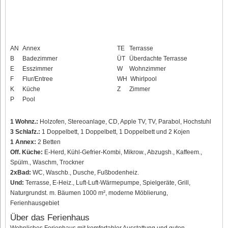
AN
Annex
TE
Terrasse
B
Badezimmer
ÜT
Überdachte Terrasse
E
Esszimmer
W
Wohnzimmer
F
Flur/Entree
WH
Whirlpool
K
Küche
Z
Zimmer
P
Pool
1 Wohnz.:
Holzofen, Stereoanlage, CD, Apple TV, TV, Parabol, Hochstuhl
3 Schlafz.:
1 Doppelbett, 1 Doppelbett, 1 Doppelbett und 2 Kojen
1 Annex:
2 Betten
Off. Küche:
E-Herd, Kühl-Gefrier-Kombi, Mikrow., Abzugsh., Kaffeem.,
Spülm., Waschm, Trockner
2xBad:
WC, Waschb., Dusche, Fußbodenheiz.
Und:
Terrasse, E-Heiz., Luft-Luft-Wärmepumpe, Spielgeräte, Grill,
Naturgrundst. m. Bäumen 1000 m², moderne Möblierung,
Ferienhausgebiet
Über das Ferienhaus
Wohnliches Ferienhaus mit komfortabler Ausstattung und guten