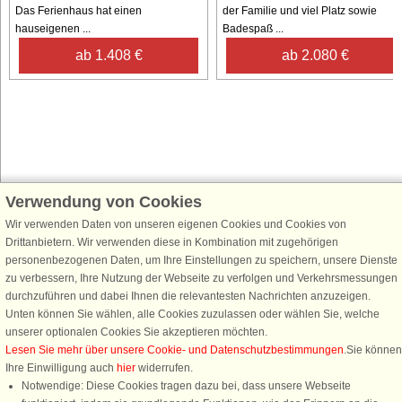
Das Ferienhaus hat einen
der Familie und viel Platz sowie
hauseigenen ...
Badespaß ...
ab 1.408 €
ab 2.080 €
Verwendung von Cookies
Schließen Sie sich 100.000 Ferienhaus-Fans an
Wir verwenden Daten von unseren eigenen Cookies und Cookies von
Erhalten Sie einen
Willkommensgutschein von 25 €
für Ihren nächsten
Drittanbietern. Wir verwenden diese in Kombination mit zugehörigen
Ferienhausurlaub - melden Sie sich einfach für den DanCenter Newsletter
personenbezogenen Daten, um Ihre Einstellungen zu speichern, unsere Dienste
an. Verpassen Sie nie wieder exklusive Angebote, Gewinnspiele und
zu verbessern, Ihre Nutzung der Webseite zu verfolgen und Verkehrsmessungen
Urlaubstipps!
durchzuführen und dabei Ihnen die relevantesten Nachrichten anzuzeigen.
Unten können Sie wählen, alle Cookies zuzulassen oder wählen Sie, welche
unserer optionalen Cookies Sie akzeptieren möchten.
Lesen Sie mehr über unsere Cookie- und Datenschutzbestimmungen
.Sie können
Ihre Einwilligung auch
hier
widerrufen.
Newsletter abonnieren
Notwendige: Diese Cookies tragen dazu bei, dass unsere Webseite