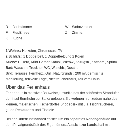
B
Badezimmer
W
Wohnzimmer
F
Flur/Entree
Z
Zimmer
K
Küche
1 Wohnz.:
Holzofen, Chromecast, TV
2 Schlafz.:
1 Doppelbett, 1 Doppelbett und 2 Kojen
Küche:
E-Herd, Kühl-Gefrier-Kombi, Mikrow., Abzugsh., Kaffeem., Spülm.
Bad:
Waschm, Trockner, WC, Waschb., Dusche
Und:
Terrasse, Fernheiz., Grill, Naturgrundst. 200 m², gemischte
Möblierung, reizvolle Lage, Nichtraucherhaus, Teil vom Haus
Über das Ferienhaus
Ferienhaus in massiver Bauweise, unweit eines der schönsten Strandufer
der Insel Bornholm bei Balka gelegen. Sie wohnen hier zudem nahe des
kleinen, malerischen Fischerdorfes Snogebæk mit u.a. Fischräucherei,
guten Restaurants und Eisdiele.
Bei der Unterkunft handelt es sich um ein separates Nebengebäude auf
dem Privatgrundstück des Eigentümers. Aussicht zur Landschaft mit