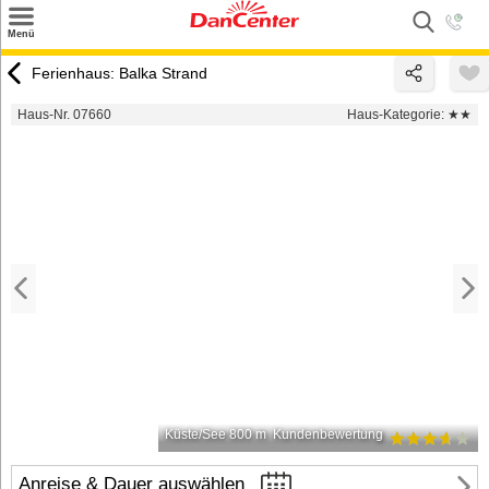
×
Menü
Suchen
Ferienhaus: Balka Strand
Urlaubsziele
Haus-Nr. 07660
Haus-Kategorie:
★★
Weitere Urlaubsziele
Angebote
Inspiration
Kontakt
Gut zu wissen
Login
Küste/See 800 m
Kundenbewertung
Anreise & Dauer auswählen