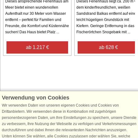
Dieses ansprechende Ferienhaus am
Dieses Ferienhaus liegt ca. 200 m v
Meer bietet einen wundervollen
dem kinderfreundlichen, weißen
Aufenthalt nur 30 Meter vom Wasser
Sandstrand Balkas entfernt auf eine
entfernt – perfekt für Familien und
leicht hügeligen Grundstück mit
Freunde, die Komfort und Küstennähe
Kiefern. Geringe Entfernung in das
suchen! Das Haus bietet Platz ...
Fischerörtchen Snogebæk mit ...
ab 1.217 €
ab 628 €
Verwendung von Cookies
Schließen Sie sich 100.000 Ferienhaus-Fans an
Wir verwenden Daten von unseren eigenen Cookies und Cookies von
Erhalten Sie einen
Willkommensgutschein von 25 €
für Ihren nächsten
Drittanbietern. Wir verwenden diese in Kombination mit zugehörigen
Ferienhausurlaub - melden Sie sich einfach für den DanCenter Newsletter
personenbezogenen Daten, um Ihre Einstellungen zu speichern, unsere Dienste
an. Verpassen Sie nie wieder exklusive Angebote, Gewinnspiele und
zu verbessern, Ihre Nutzung der Webseite zu verfolgen und Verkehrsmessungen
Urlaubstipps!
durchzuführen und dabei Ihnen die relevantesten Nachrichten anzuzeigen.
Unten können Sie wählen, alle Cookies zuzulassen oder wählen Sie, welche