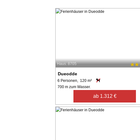
Haus: 8705
Dueodde
6 Personen, 120 m²
700 m zum Wasser.
ab 1.312 €