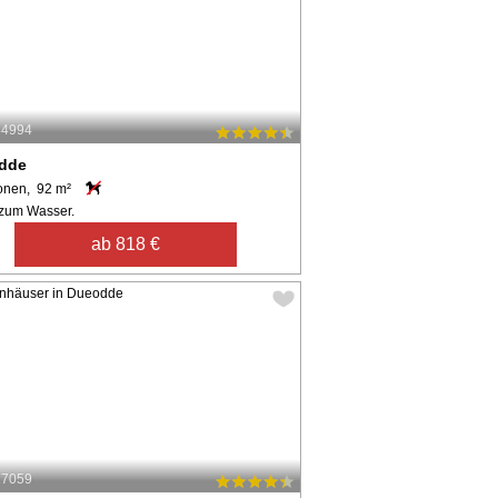
44994
dde
onen, 92 m²
zum Wasser.
ab 818 €
27059