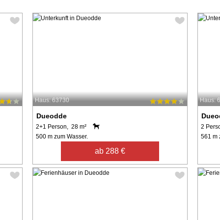
Haus: 63730
Haus: 
Dueodde
Dueo
2+1 Person, 28 m²
2 Pers
500 m zum Wasser.
561 m 
ab 288 €