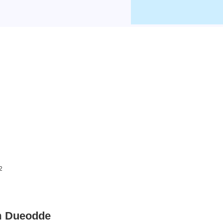
2
um Dueodde