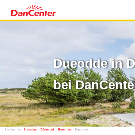
Dueodde in D
bei DanCente
Sie sind hier:
Startseite
>
Dänemark
>
Bornholm
> Dueodde