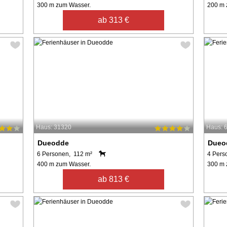
300 m zum Wasser.
200 m 
ab 313 €
Haus: 31320
Haus: 
Dueodde
Dueo
6 Personen, 112 m²
4 Pers
400 m zum Wasser.
300 m 
ab 813 €