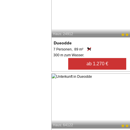
Haus: 24912
Dueodde
7 Personen, 89 m²
300 m zum Wasser.
ab 1.270 €
Haus: 64122