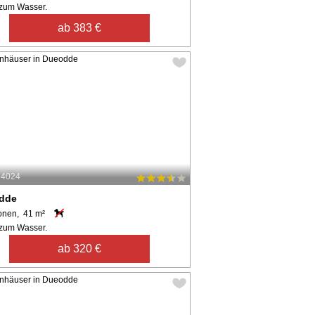
zum Wasser.
ab 383 €
64024
dde
onen, 41 m²
zum Wasser.
ab 320 €