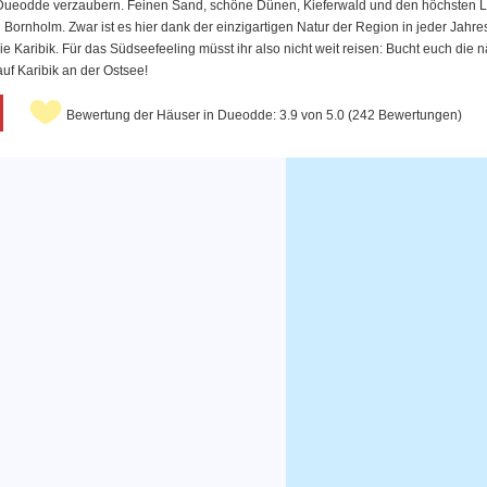
Dueodde verzaubern. Feinen Sand, schöne Dünen, Kieferwald und den höchsten Leu
ornholm. Zwar ist es hier dank der einzigartigen Natur der Region in jeder Jahres
 Karibik. Für das Südseefeeling müsst ihr also nicht weit reisen: Bucht euch die
uf Karibik an der Ostsee!
Bewertung der Häuser in Dueodde: 3.9 von 5.0 (242 Bewertungen)