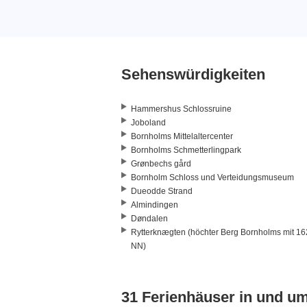
Sehenswürdigkeiten
Hammershus Schlossruine
Joboland
Bornholms Mittelaltercenter
Bornholms Schmetterlingpark
Grønbechs gård
Bornholm Schloss und Verteidungsmuseum
Dueodde Strand
Almindingen
Døndalen
Rytterknægten (höchter Berg Bornholms mit 16
NN)
31 Ferienhäuser in und 