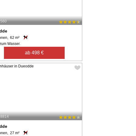
8560
dde
onen, 62 m²
zum Wasser.
ab 498 €
38814
dde
onen, 27 m²