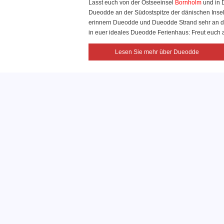
Lasst euch von der Ostseeinsel
Bornholm
und in 
Dueodde an der Südostspitze der dänischen Insel B
erinnern Dueodde und Dueodde Strand sehr an die
in euer ideales Dueodde Ferienhaus: Freut euch a
Lesen Sie mehr über Dueodde