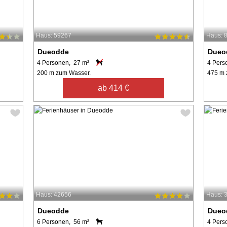
Haus: 59267
Haus: 
Dueodde
Dueo
4 Personen, 27 m²
4 Pers
200 m zum Wasser.
475 m 
ab 414 €
Haus: 42656
Haus: 
Dueodde
Dueo
6 Personen, 56 m²
4 Pers