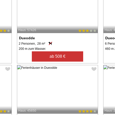
Haus: 57426
Haus: 
Dueodde
Dueo
2 Personen, 28 m²
6 Pers
200 m zum Wasser.
460 m 
ab 508 €
Haus: 45650
Haus: 