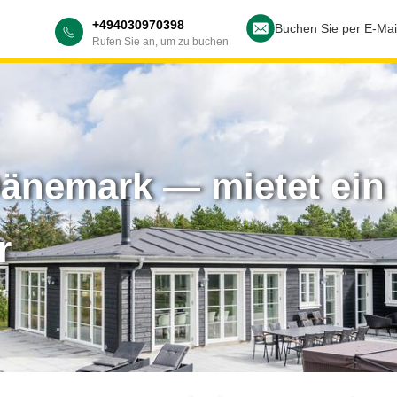
+494030970398
Buchen Sie per E-Mai
Rufen Sie an, um zu buchen
änemark — mietet ein
r