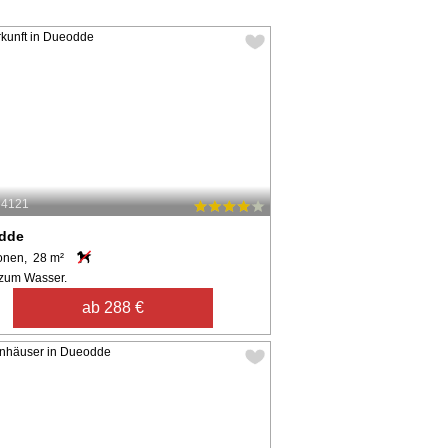
64121
dde
onen, 28 m²
zum Wasser.
ab 288 €