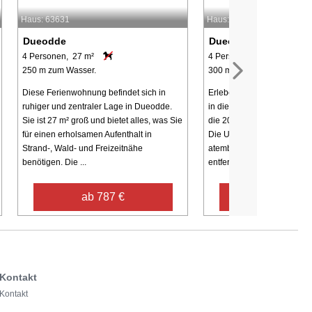
Haus: 63631
Haus: 60463
Dueodde
Dueodde
4 Personen, 27 m²
4 Personen, 27 m²
250 m zum Wasser.
300 m zum Wasser.
Diese Ferienwohnung befindet sich in
Erleben Sie einen wunder
ruhiger und zentraler Lage in Dueodde.
in dieser neu renovierten 
Sie ist 27 m² groß und bietet alles, was Sie
die 2023 sorgfältig moderni
für einen erholsamen Aufenthalt in
Die Unterkunft liegt nur 30
Strand-, Wald- und Freizeitnähe
atemberaubenden Strand 
benötigen. Die ...
entfernt ...
ab 787 €
ab 701 €
Kontakt
Kontakt