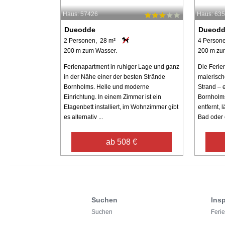
Haus: 57426
Haus: 63
Dueodde
Dueod
2 Personen, 28 m²
4 Person
200 m zum Wasser.
200 m zu
Ferienapartment in ruhiger Lage und ganz
Die Ferie
in der Nähe einer der besten Strände
malerisc
Bornholms. Helle und moderne
Strand – 
Einrichtung. In einem Zimmer ist ein
Bornholm
Etagenbett installiert, im Wohnzimmer gibt
entfernt, 
es alternativ ...
Bad oder 
ab 508 €
Suchen
Insp
Suchen
Feri