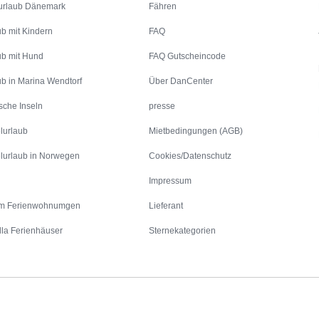
urlaub Dänemark
Fähren
ub mit Kindern
FAQ
ub mit Hund
FAQ Gutscheincode
ub in Marina Wendtorf
Über DanCenter
sche Inseln
presse
lurlaub
Mietbedingungen (AGB)
lurlaub in Norwegen
Cookies/Datenschutz
Impressum
m Ferienwohnumgen
Lieferant
lla Ferienhäuser
Sternekategorien