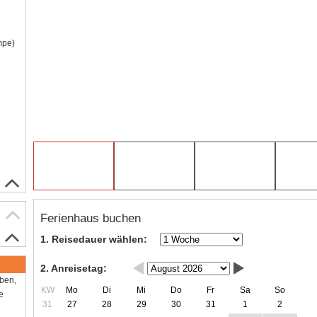
mpe)
Ferienhaus buchen
1. Reisedauer wählen:
2. Anreisetag:
aben,
KW
Mo
Di
Mi
Do
Fr
Sa
So
e
31
27
28
29
30
31
1
2