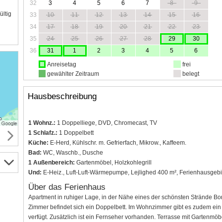
32
3
4
5
6
7
8
9
ültig
33
10
11
12
13
14
15
16
34
17
18
19
20
21
22
23
35
24
25
26
27
28
29
30
36
31
1
2
3
4
5
6
Anreisetag
frei
gewählter Zeitraum
belegt
Hausbeschreibung
1 Wohnz.:
1 Doppelliege, DVD, Chromecast, TV
1 Schlafz.:
1 Doppelbett
Küche:
E-Herd, Kühlschr. m. Gefrierfach, Mikrow., Kaffeem.
Bad:
WC, Waschb., Dusche
1 Außenbereich:
Gartenmöbel, Holzkohlegrill
Und:
E-Heiz., Luft-Luft-Wärmepumpe, Lejlighed 400 m², Ferienhausgebi
Über das Ferienhaus
Apartment in ruhiger Lage, in der Nähe eines der schönsten Strände Bo
Zimmer befindet sich ein Doppelbett. Im Wohnzimmer gibt es zudem ein 
verfügt. Zusätzlich ist ein Fernseher vorhanden. Terrasse mit Gartenmöb