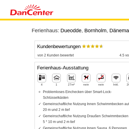
Ferienhaus:
Dueodde
,
Bornholm
,
Dänema
Kundenbewertungen
von 2 Kunden bewertet
4.5 vo
Ferienhaus-Ausstattung
4
1
27m²
nein
nein
Inkl.
2
Problemloses Einchecken über Smart-Lock-
Schlüsselkästen
Gemeinschaftliche Nutzung Innen Schwimmbecken auf
20 m und 2 m tief
Gemeinschaftliche Nutzung Draußen Schwimmbecken 
5 * 10 m und 2 m tief
Gemeinschaftliche Nutzung Innen Sauna, 6 Personen