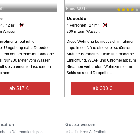
591
Haus: 38814
de
Dueodde
en, 42 m²
4 Personen, 27 m²
m Wasser.
200 m zum Wasser.
nwohnung liegt ruhig in
Diese Wohnung befindet sich in ruhiger
her Umgebung nahe Dueodde
Lage in der Nähe eines der schönsten
einem der beliebtesten Badeorte
Strände Bornholms. Helle und moderne
s. Nur 200 Meter vom Wasser
Einrichtung. WLAN und Chromecast zum
lädt sie zu einem erfrischenden
Streamen vorhanden. Wohnzimmer mit
einem ...
Schlafsofa und Doppelbett ...
ab 517 €
ab 383 €
iration
Gut zu wissen
enhaus Dänemark mit pool
Infos für Ihren Aufenthalt