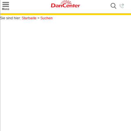
×
Menü
Suchen
Sie sind hier:
Startseite
>
Suchen
Urlaubsziele
Weitere Urlaubsziele
Angebote
Inspiration
Kontakt
Gut zu wissen
Login