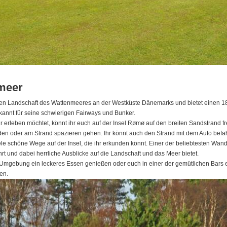
meer
ären Landschaft des Wattenmeeres an der Westküste Dänemarks und bietet einen 18-L
kannt für seine schwierigen Fairways und Bunker.
r erleben möchtet, könnt ihr euch auf der Insel Rømø auf den breiten Sandstrand fre
 oder am Strand spazieren gehen. Ihr könnt auch den Strand mit dem Auto befahren
iele schöne Wege auf der Insel, die ihr erkunden könnt. Einer der beliebtesten Wa
rt und dabei herrliche Ausblicke auf die Landschaft und das Meer bietet.
r Umgebung ein leckeres Essen genießen oder euch in einer der gemütlichen Bars 
en.