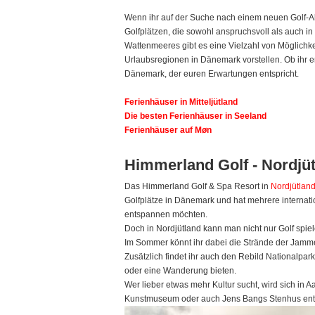
Wenn ihr auf der Suche nach einem neuen Golf-Ab
Golfplätzen, die sowohl anspruchsvoll als auch i
Wattenmeeres gibt es eine Vielzahl von Möglichke
Urlaubsregionen in Dänemark vorstellen. Ob ihr er
Dänemark, der euren Erwartungen entspricht.
Ferienhäuser in Mitteljütland
Die besten Ferienhäuser in Seeland
Ferienhäuser auf Møn
Himmerland Golf - Nordjü
Das Himmerland Golf & Spa Resort in
Nordjütlan
Golfplätze in Dänemark und hat mehrere internatio
entspannen möchten.
Doch in Nordjütland kann man nicht nur Golf spie
Im Sommer könnt ihr dabei die Strände der Jamme
Zusätzlich findet ihr auch den Rebild Nationalpa
oder eine Wanderung bieten.
Wer lieber etwas mehr Kultur sucht, wird sich in A
Kunstmuseum oder auch Jens Bangs Stenhus entd