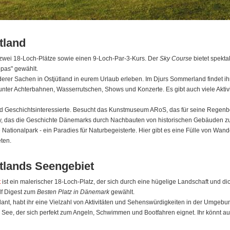
tland
 zwei 18-Loch-Plätze sowie einen 9-Loch-Par-3-Kurs. Der
Sky Course
bietet spekt
opas" gewählt.
rer Sachen in Ostjütland in eurem Urlaub erleben. Im Djurs Sommerland findet ih
arunter Achterbahnen, Wasserrutschen, Shows und Konzerte. Es gibt auch viele Aktivi
ur- und Geschichtsinteressierte. Besucht das Kunstmuseum ARoS, das für seine Rege
y, das die Geschichte Dänemarks durch Nachbauten von historischen Gebäuden z
e Nationalpark - ein Paradies für Naturbegeisterte. Hier gibt es eine Fülle von Wa
ten.
ütlands Seengebiet
t
ist ein malerischer 18-Loch-Platz, der sich durch eine hügelige Landschaft und dic
lf Digest zum
Besten Platz in Dänemark
gewählt.
ant, habt ihr eine Vielzahl von Aktivitäten und Sehenswürdigkeiten in der Umgebun
g See, der sich perfekt zum Angeln, Schwimmen und Bootfahren eignet. Ihr könnt 