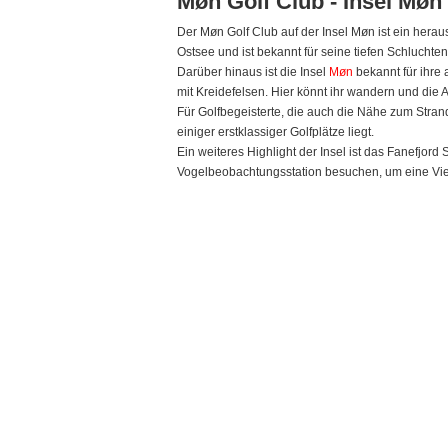
Møn Golf Club - Insel Møn
Der Møn Golf Club auf der Insel Møn ist ein hera
Ostsee und ist bekannt für seine tiefen Schluchte
Darüber hinaus ist die Insel
Møn
bekannt für ihre
mit Kreidefelsen. Hier könnt ihr wandern und di
Für Golfbegeisterte, die auch die Nähe zum Strand
einiger erstklassiger Golfplätze liegt.
Ein weiteres Highlight der Insel ist das Fanefjo
Vogelbeobachtungsstation besuchen, um eine Vie