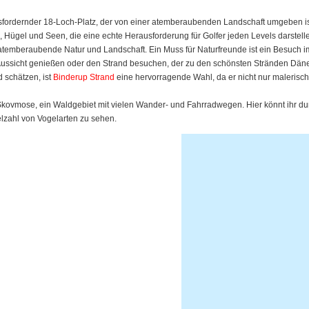
usfordernder 18-Loch-Platz, der von einer atemberaubenden Landschaft umgeben ist.
n, Hügel und Seen, die eine echte Herausforderung für Golfer jeden Levels darstell
 atemberaubende Natur und Landschaft. Ein Muss für Naturfreunde ist ein Besuch i
e Aussicht genießen oder den Strand besuchen, der zu den schönsten Stränden Dän
 schätzen, ist
Binderup Strand
eine hervorragende Wahl, da er nicht nur malerisch
rd Skovmose, ein Waldgebiet mit vielen Wander- und Fahrradwegen. Hier könnt ihr d
lzahl von Vogelarten zu sehen.