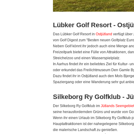
Lübker Golf Resort - Ostjü
Das Lübker Golf Resort in
Ostjütland
verfügt über
von Golf Digest zum "Besten neuen Golfplatz Eur
Neben Golf könnt ihr jedoch auch eine Menge ande
Freizeitpark bietet eine Fülle von Attraktionen, d
Streichelzoo und einen Wasserspielplatz.
In Aarhus findet ihr ein beliebtes Ziel für Kult
oder erkundet das Freilichtmuseum Den Gamle B
Dazu findet ihr in Ostjütland auch den Mols Bjerg
Spaziergang oder eine Wanderung sehr gut anbie
Silkeborg Ry Golfklub - J
Der Silkeborg Ry Golfklub im
Jütlands Seengebie
seine herausfordernden Grüns und wurde von Go
Wenn ihr einen Urlaub im Silkeborg Ry Golfklub pl
Hauptattraktionen ist der nahegelegene Silkebor
die malerische Landschaft zu genießen.