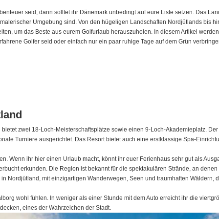
enteuer seid, dann solltet ihr Dänemark unbedingt auf eure Liste setzen. Das La
n malerischer Umgebung sind. Von den hügeligen Landschaften Nordjütlands bis hi
iten, um das Beste aus eurem Golfurlaub herauszuholen. In diesem Artikel werden 
fahrene Golfer seid oder einfach nur ein paar ruhige Tage auf dem Grün verbringen 
tland
d
bietet zwei 18-Loch-Meisterschaftsplätze sowie einen 9-Loch-Akademieplatz. De
nale Turniere ausgerichtet. Das Resort bietet auch eine erstklassige Spa-Einrichtu
len. Wenn ihr hier einen Urlaub macht, könnt ihr euer Ferienhaus sehr gut als A
rbucht erkunden. Die Region ist bekannt für die spektakulären Strände, an denen
rk in Nordjütland, mit einzigartigen Wanderwegen, Seen und traumhaften Wäldern, 
alborg wohl fühlen. In weniger als einer Stunde mit dem Auto erreicht ihr die viert
ecken, eines der Wahrzeichen der Stadt.