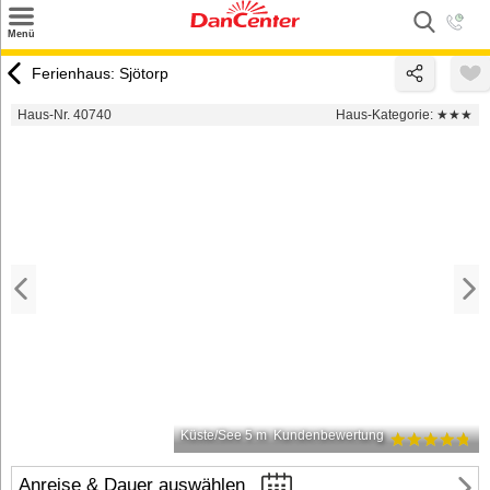
×
Menü
Suchen
Ferienhaus: Sjötorp
Urlaubsziele
Haus-Nr. 40740
Haus-Kategorie:
★★★
Weitere Urlaubsziele
Angebote
Inspiration
Kontakt
Gut zu wissen
Login
Küste/See 5 m
Kundenbewertung
Anreise & Dauer auswählen