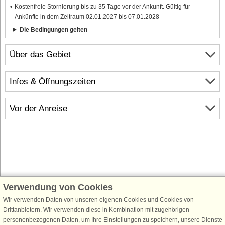
Kostenfreie Stornierung bis zu 35 Tage vor der Ankunft. Gültig für
Ankünfte in dem Zeitraum 02.01.2027 bis 07.01.2028
Die Bedingungen gelten
Über das Gebiet
Infos & Öffnungszeiten
Vor der Anreise
Verwendung von Cookies
Schließen Sie sich 100.000 Ferienhaus-Fans an
Wir verwenden Daten von unseren eigenen Cookies und Cookies von
Erhalten Sie einen
Willkommensgutschein von 25 €
für Ihren nächsten
Drittanbietern. Wir verwenden diese in Kombination mit zugehörigen
Ferienhausurlaub - melden Sie sich einfach für den DanCenter Newsletter
personenbezogenen Daten, um Ihre Einstellungen zu speichern, unsere Dienste