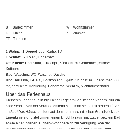
B
Badezimmer
W
Wohnzimmer
K
Küche
Z
Zimmer
TE
Terrasse
1 Wohnz.:
1 Doppelliege, Radio, TV
1 Schlafz.:
2 Kojen, Kinderbett
Off. Küche:
Hochstuhl, E-Kochpl., Kühlschr. m. Gefrierfach, Mikrow.,
Kaffeem.
Bad:
Waschm., WC, Waschb., Dusche
Und:
Terrasse, E-Heiz., Holzkohlegrill, gem. Grundst. m. Eigentümer 500
m², gemischte Möblierung, Panorama-Seeblick, Nichtraucherhaus
Über das Ferienhaus
Kleineres Ferienhaus in idyllischer Lage am Seeufer des Vänern. Nur ein
paar Schritte von der Veranda entfernt steht man schon mit beiden Füßen
im See! Das Häuschen liegt auf dem gemeinschaftlichen Grundstück des
Eigentümers und stellt innen einen kl. Schlafraum mit Etagenbett, ein Bad
sowie einen offenen Küchen-/Wohnbereich zur Verfügung. Von der
Holzveranda genießt man Panoramaaussicht aus der 1. Reihe zum