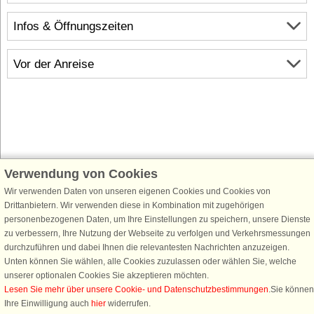
Infos & Öffnungszeiten
Vor der Anreise
Verwendung von Cookies
Schließen Sie sich 100.000 Ferienhaus-Fans an
Wir verwenden Daten von unseren eigenen Cookies und Cookies von
Erhalten Sie einen
Willkommensgutschein von 25 €
für Ihren nächsten
Drittanbietern. Wir verwenden diese in Kombination mit zugehörigen
Ferienhausurlaub - melden Sie sich einfach für den DanCenter Newsletter
personenbezogenen Daten, um Ihre Einstellungen zu speichern, unsere Dienste
an. Verpassen Sie nie wieder exklusive Angebote, Gewinnspiele und
zu verbessern, Ihre Nutzung der Webseite zu verfolgen und Verkehrsmessungen
Urlaubstipps!
durchzuführen und dabei Ihnen die relevantesten Nachrichten anzuzeigen.
Unten können Sie wählen, alle Cookies zuzulassen oder wählen Sie, welche
unserer optionalen Cookies Sie akzeptieren möchten.
Lesen Sie mehr über unsere Cookie- und Datenschutzbestimmungen
.Sie können
Ihre Einwilligung auch
hier
widerrufen.