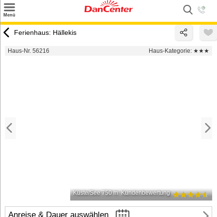
×
Menü
Suchen
Ferienhaus: Hällekis
Urlaubsziele
Haus-Nr. 56216
Haus-Kategorie:
★★★
Weitere Urlaubsziele
Angebote
Inspiration
Kontakt
Gut zu wissen
Login
Küste/See 750 m
Kundenbewertung
Anreise & Dauer auswählen