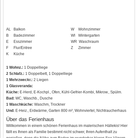
AL
Balkon
W
Wohnzimmer
B
Badezimmer
WI
Wintergarten
E
Esszimmer
WR
Waschraum
F
Flur/Entree
Z
Zimmer
K
Küche
1 Wohnz.:
1 Doppelliege
2 Schlafz.:
1 Doppelbett, 1 Doppelliege
1 Mehrzweckr.:
2 Liegen
1 Glasveranda:
Küche:
E-Herd, E-Kochpl., Ofen, Kühl-Gefrier-Kombi, Mikrow., Spülm.
Bad:
WC, Waschb., Dusche
1 Waschküche:
Waschm, Trockner
Und:
E-Heiz., Erdwärme, Garten 800 m², Wohnviertel, Nichtraucherhaus
Über das Ferienhaus
Willkommen in einem schönen Ferienhaus im malerischen Hällekis! Hier
fällt es Ihnen als Familie bestimmt nicht schwer, Ihren Aufenthalt zu
genießen, denn die Nähe zum Baden im wunderbar klaren See Vänern