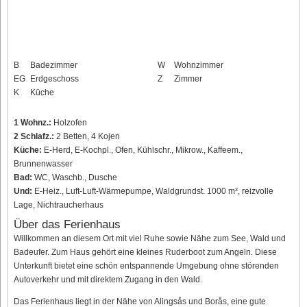
B
Badezimmer
W
Wohnzimmer
EG
Erdgeschoss
Z
Zimmer
K
Küche
1 Wohnz.:
Holzofen
2 Schlafz.:
2 Betten, 4 Kojen
Küche:
E-Herd, E-Kochpl., Ofen, Kühlschr., Mikrow., Kaffeem.,
Brunnenwasser
Bad:
WC, Waschb., Dusche
Und:
E-Heiz., Luft-Luft-Wärmepumpe, Waldgrundst. 1000 m², reizvolle
Lage, Nichtraucherhaus
Über das Ferienhaus
Willkommen an diesem Ort mit viel Ruhe sowie Nähe zum See, Wald und
Badeufer. Zum Haus gehört eine kleines Ruderboot zum Angeln. Diese
Unterkunft bietet eine schön entspannende Umgebung ohne störenden
Autoverkehr und mit direktem Zugang in den Wald.
Das Ferienhaus liegt in der Nähe von Alingsås und Borås, eine gute