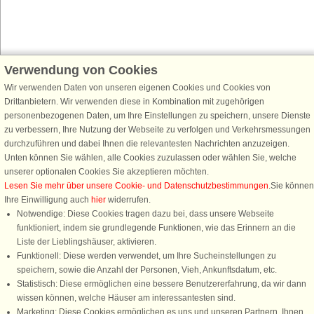
Verwendung von Cookies
Schließen Sie sich 100.000 Ferienhaus-Fans an
Wir verwenden Daten von unseren eigenen Cookies und Cookies von
Erhalten Sie einen
Willkommensgutschein von 25 €
für Ihren nächsten
Drittanbietern. Wir verwenden diese in Kombination mit zugehörigen
Ferienhausurlaub - melden Sie sich einfach für den DanCenter Newsletter
personenbezogenen Daten, um Ihre Einstellungen zu speichern, unsere Dienste
an. Verpassen Sie nie wieder exklusive Angebote, Gewinnspiele und
zu verbessern, Ihre Nutzung der Webseite zu verfolgen und Verkehrsmessungen
Urlaubstipps!
durchzuführen und dabei Ihnen die relevantesten Nachrichten anzuzeigen.
Unten können Sie wählen, alle Cookies zuzulassen oder wählen Sie, welche
unserer optionalen Cookies Sie akzeptieren möchten.
Lesen Sie mehr über unsere Cookie- und Datenschutzbestimmungen
.Sie können
Ihre Einwilligung auch
hier
widerrufen.
Newsletter abonnieren
Notwendige: Diese Cookies tragen dazu bei, dass unsere Webseite
funktioniert, indem sie grundlegende Funktionen, wie das Erinnern an die
Liste der Lieblingshäuser, aktivieren.
Funktionell: Diese werden verwendet, um Ihre Sucheinstellungen zu
speichern, sowie die Anzahl der Personen, Vieh, Ankunftsdatum, etc.
Folgen Sie uns:
Statistisch: Diese ermöglichen eine bessere Benutzererfahrung, da wir dann
Rufen Sie an, um zu buchen
wissen können, welche Häuser am interessantesten sind.
DanCenter Kundenbewertung
Marketing: Diese Cookies ermöglichen es uns und unseren Partnern, Ihnen