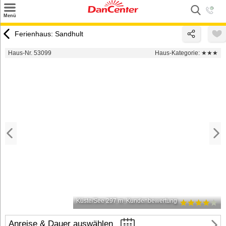
×
Menü
Suchen
Ferienhaus: Sandhult
Urlaubsziele
Haus-Nr. 53099
Haus-Kategorie:
★★★
Weitere Urlaubsziele
Angebote
Inspiration
Kontakt
Gut zu wissen
Login
Küste/See 297 m
Kundenbewertung
Anreise & Dauer auswählen