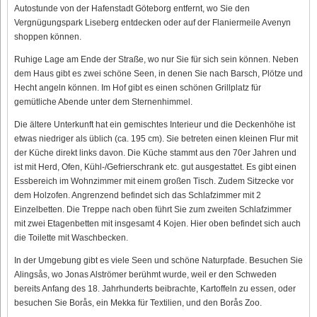
Autostunde von der Hafenstadt Göteborg entfernt, wo Sie den
Vergnügungspark Liseberg entdecken oder auf der Flaniermeile Avenyn
shoppen können.
Ruhige Lage am Ende der Straße, wo nur Sie für sich sein können. Neben
dem Haus gibt es zwei schöne Seen, in denen Sie nach Barsch, Plötze und
Hecht angeln können. Im Hof gibt es einen schönen Grillplatz für
gemütliche Abende unter dem Sternenhimmel.
Die ältere Unterkunft hat ein gemischtes Interieur und die Deckenhöhe ist
etwas niedriger als üblich (ca. 195 cm). Sie betreten einen kleinen Flur mit
der Küche direkt links davon. Die Küche stammt aus den 70er Jahren und
ist mit Herd, Ofen, Kühl-/Gefrierschrank etc. gut ausgestattet. Es gibt einen
Essbereich im Wohnzimmer mit einem großen Tisch. Zudem Sitzecke vor
dem Holzofen. Angrenzend befindet sich das Schlafzimmer mit 2
Einzelbetten. Die Treppe nach oben führt Sie zum zweiten Schlafzimmer
mit zwei Etagenbetten mit insgesamt 4 Kojen. Hier oben befindet sich auch
die Toilette mit Waschbecken.
In der Umgebung gibt es viele Seen und schöne Naturpfade. Besuchen Sie
Alingsås, wo Jonas Alströmer berühmt wurde, weil er den Schweden
bereits Anfang des 18. Jahrhunderts beibrachte, Kartoffeln zu essen, oder
besuchen Sie Borås, ein Mekka für Textilien, und den Borås Zoo.