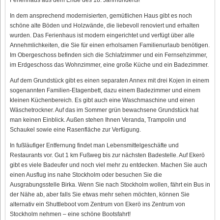
In dem ansprechend modernisierten, gemütlichen Haus gibt es noch
schöne alte Böden und Holzwände, die liebevoll renoviert und erhalten
wurden. Das Ferienhaus ist modern eingerichtet und verfügt über alle
Annehmlichkeiten, die Sie für einen erholsamen Familienurlaub benötigen.
Im Obergeschoss befinden sich die Schlafzimmer und ein Fernsehzimmer,
im Erdgeschoss das Wohnzimmer, eine große Küche und ein Badezimmer.
Auf dem Grundstück gibt es einen separaten Annex mit drei Kojen in einem
sogenannten Familien-Etagenbett, dazu einem Badezimmer und einem
kleinen Küchenbereich. Es gibt auch eine Waschmaschine und einen
Wäschetrockner. Auf das im Sommer grün bewachsene Grundstück hat
man keinen Einblick. Außen stehen Ihnen Veranda, Trampolin und
Schaukel sowie eine Rasenfläche zur Verfügung.
In fußläufiger Entfernung findet man Lebensmittelgeschäfte und
Restaurants vor. Gut 1 km Fußweg bis zur nächsten Badestelle. Auf Ekerö
gibt es viele Badeufer und noch viel mehr zu entdecken. Machen Sie auch
einen Ausflug ins nahe Stockholm oder besuchen Sie die
Ausgrabungsstelle Birka. Wenn Sie nach Stockholm wollen, fährt ein Bus in
der Nähe ab, aber falls Sie etwas mehr sehen möchten, können Sie
alternativ ein Shuttleboot vom Zentrum von Ekerö ins Zentrum von
Stockholm nehmen – eine schöne Bootsfahrt!