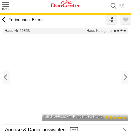
×
Menü
Suchen
Ferienhaus: Ekerö
Urlaubsziele
Haus-Nr. 56853
Haus-Kategorie:
★★★★
Weitere Urlaubsziele
Angebote
Inspiration
Kontakt
Gut zu wissen
Login
Küste/See 1,2 km
Kundenbewertung
Anreise & Dauer auswählen