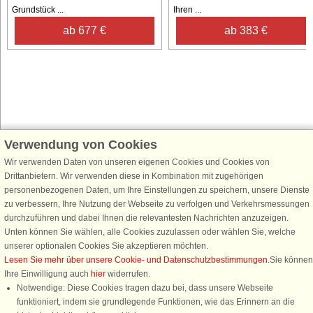
Grundstück ...
Ihren ...
ab 677 €
ab 383 €
Verwendung von Cookies
Schließen Sie sich 100.000 Ferienhaus-Fans an
Wir verwenden Daten von unseren eigenen Cookies und Cookies von
Erhalten Sie einen
Willkommensgutschein von 25 €
für Ihren nächsten
Drittanbietern. Wir verwenden diese in Kombination mit zugehörigen
Ferienhausurlaub - melden Sie sich einfach für den DanCenter Newsletter
personenbezogenen Daten, um Ihre Einstellungen zu speichern, unsere Dienste
an. Verpassen Sie nie wieder exklusive Angebote, Gewinnspiele und
zu verbessern, Ihre Nutzung der Webseite zu verfolgen und Verkehrsmessungen
Urlaubstipps!
durchzuführen und dabei Ihnen die relevantesten Nachrichten anzuzeigen.
Unten können Sie wählen, alle Cookies zuzulassen oder wählen Sie, welche
unserer optionalen Cookies Sie akzeptieren möchten.
Lesen Sie mehr über unsere Cookie- und Datenschutzbestimmungen
.Sie können
Ihre Einwilligung auch
hier
widerrufen.
Newsletter abonnieren
Notwendige: Diese Cookies tragen dazu bei, dass unsere Webseite
funktioniert, indem sie grundlegende Funktionen, wie das Erinnern an die