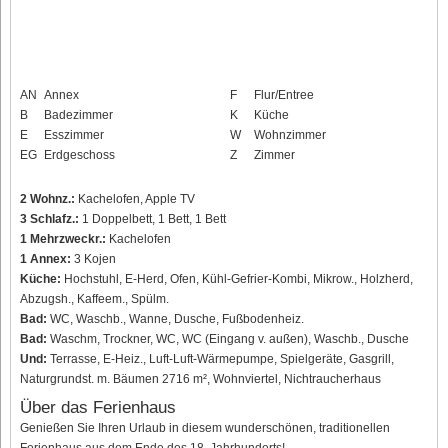
AN
Annex
F
Flur/Entree
B
Badezimmer
K
Küche
E
Esszimmer
W
Wohnzimmer
EG
Erdgeschoss
Z
Zimmer
2 Wohnz.:
Kachelofen, Apple TV
3 Schlafz.:
1 Doppelbett, 1 Bett, 1 Bett
1 Mehrzweckr.:
Kachelofen
1 Annex:
3 Kojen
Küche:
Hochstuhl, E-Herd, Ofen, Kühl-Gefrier-Kombi, Mikrow., Holzherd,
Abzugsh., Kaffeem., Spülm.
Bad:
WC, Waschb., Wanne, Dusche, Fußbodenheiz.
Bad:
Waschm, Trockner, WC, WC (Eingang v. außen), Waschb., Dusche
Und:
Terrasse, E-Heiz., Luft-Luft-Wärmepumpe, Spielgeräte, Gasgrill,
Naturgrundst. m. Bäumen 2716 m², Wohnviertel, Nichtraucherhaus
Über das Ferienhaus
Genießen Sie Ihren Urlaub in diesem wunderschönen, traditionellen
Ferienhaus aus dem Ende des 18. Jahrhunderts!