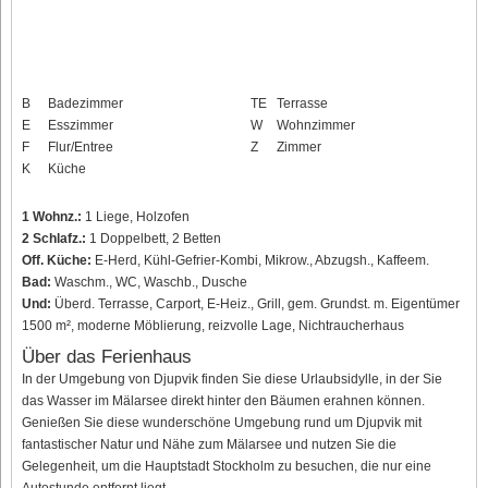
B
Badezimmer
TE
Terrasse
E
Esszimmer
W
Wohnzimmer
F
Flur/Entree
Z
Zimmer
K
Küche
1 Wohnz.:
1 Liege, Holzofen
2 Schlafz.:
1 Doppelbett, 2 Betten
Off. Küche:
E-Herd, Kühl-Gefrier-Kombi, Mikrow., Abzugsh., Kaffeem.
Bad:
Waschm., WC, Waschb., Dusche
Und:
Überd. Terrasse, Carport, E-Heiz., Grill, gem. Grundst. m. Eigentümer
1500 m², moderne Möblierung, reizvolle Lage, Nichtraucherhaus
Über das Ferienhaus
In der Umgebung von Djupvik finden Sie diese Urlaubsidylle, in der Sie
das Wasser im Mälarsee direkt hinter den Bäumen erahnen können.
Genießen Sie diese wunderschöne Umgebung rund um Djupvik mit
fantastischer Natur und Nähe zum Mälarsee und nutzen Sie die
Gelegenheit, um die Hauptstadt Stockholm zu besuchen, die nur eine
Autostunde entfernt liegt.