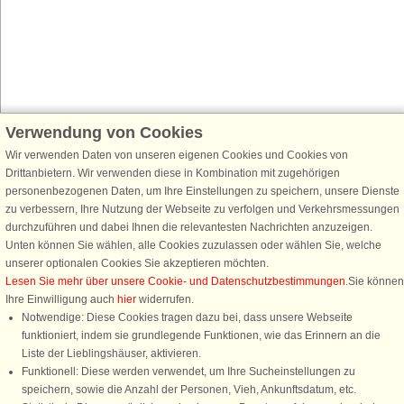
Verwendung von Cookies
Schließen Sie sich 100.000 Ferienhaus-Fans an
Erhalten Sie einen
Willkommensgutschein von 25 €
für Ihren nächsten
Wir verwenden Daten von unseren eigenen Cookies und Cookies von
Ferienhausurlaub - melden Sie sich einfach für den DanCenter Newsletter
Drittanbietern. Wir verwenden diese in Kombination mit zugehörigen
an. Verpassen Sie nie wieder exklusive Angebote, Gewinnspiele und
personenbezogenen Daten, um Ihre Einstellungen zu speichern, unsere Dienste
Urlaubstipps!
zu verbessern, Ihre Nutzung der Webseite zu verfolgen und Verkehrsmessungen
durchzuführen und dabei Ihnen die relevantesten Nachrichten anzuzeigen.
Unten können Sie wählen, alle Cookies zuzulassen oder wählen Sie, welche
unserer optionalen Cookies Sie akzeptieren möchten.
Lesen Sie mehr über unsere Cookie- und Datenschutzbestimmungen
.Sie können
Newsletter abonnieren
Ihre Einwilligung auch
hier
widerrufen.
Notwendige: Diese Cookies tragen dazu bei, dass unsere Webseite
funktioniert, indem sie grundlegende Funktionen, wie das Erinnern an die
Liste der Lieblingshäuser, aktivieren.
Funktionell: Diese werden verwendet, um Ihre Sucheinstellungen zu
Folgen Sie uns:
speichern, sowie die Anzahl der Personen, Vieh, Ankunftsdatum, etc.