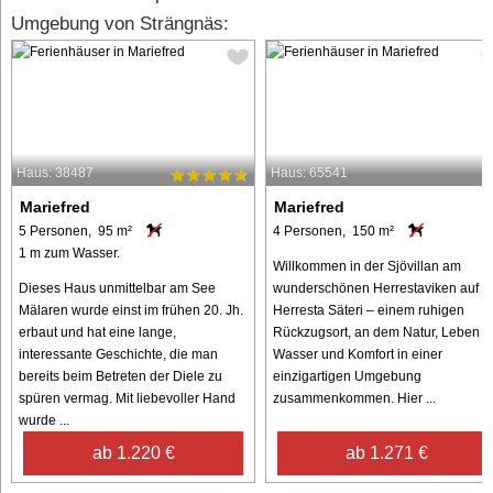
Umgebung von Strängnäs:
Haus: 38487
Haus: 65541
Mariefred
Mariefred
5 Personen, 95 m²
4 Personen, 150 m²
1 m zum Wasser.
Willkommen in der Sjövillan am
Dieses Haus unmittelbar am See
wunderschönen Herrestaviken auf
Mälaren wurde einst im frühen 20. Jh.
Herresta Säteri – einem ruhigen
erbaut und hat eine lange,
Rückzugsort, an dem Natur, Leben 
interessante Geschichte, die man
Wasser und Komfort in einer
bereits beim Betreten der Diele zu
einzigartigen Umgebung
spüren vermag. Mit liebevoller Hand
zusammenkommen. Hier ...
wurde ...
ab 1.220 €
ab 1.271 €