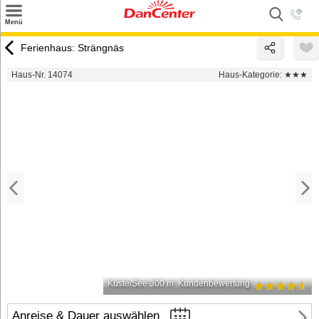
×
Menü
Suchen
Ferienhaus: Strängnäs
Urlaubsziele
Haus-Nr. 14074
Haus-Kategorie:
★★★
Weitere Urlaubsziele
Angebote
Inspiration
Kontakt
Gut zu wissen
Login
Küste/See 300 m
Kundenbewertung
Anreise & Dauer auswählen