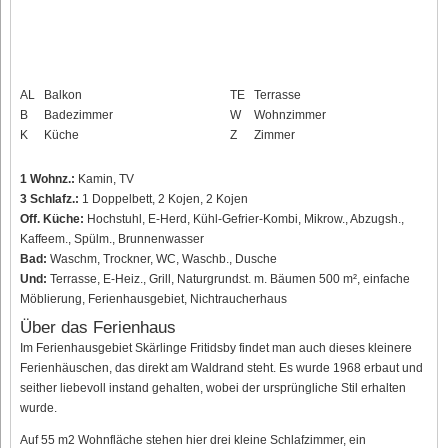
AL
Balkon
TE
Terrasse
B
Badezimmer
W
Wohnzimmer
K
Küche
Z
Zimmer
1 Wohnz.:
Kamin, TV
3 Schlafz.:
1 Doppelbett, 2 Kojen, 2 Kojen
Off. Küche:
Hochstuhl, E-Herd, Kühl-Gefrier-Kombi, Mikrow., Abzugsh.,
Kaffeem., Spülm., Brunnenwasser
Bad:
Waschm, Trockner, WC, Waschb., Dusche
Und:
Terrasse, E-Heiz., Grill, Naturgrundst. m. Bäumen 500 m², einfache
Möblierung, Ferienhausgebiet, Nichtraucherhaus
Über das Ferienhaus
Im Ferienhausgebiet Skärlinge Fritidsby findet man auch dieses kleinere
Ferienhäuschen, das direkt am Waldrand steht. Es wurde 1968 erbaut und
seither liebevoll instand gehalten, wobei der ursprüngliche Stil erhalten
wurde.
Auf 55 m2 Wohnfläche stehen hier drei kleine Schlafzimmer, ein