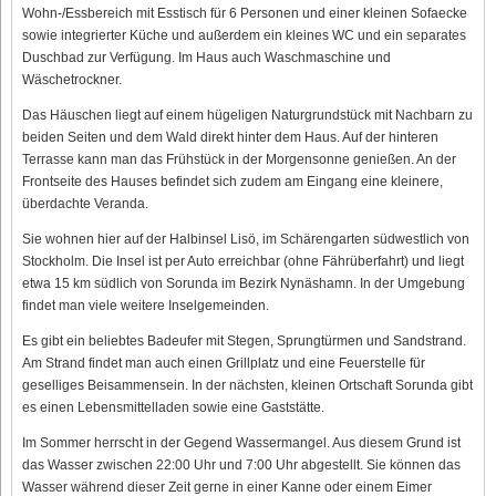
Wohn-/Essbereich mit Esstisch für 6 Personen und einer kleinen Sofaecke
sowie integrierter Küche und außerdem ein kleines WC und ein separates
Duschbad zur Verfügung. Im Haus auch Waschmaschine und
Wäschetrockner.
Das Häuschen liegt auf einem hügeligen Naturgrundstück mit Nachbarn zu
beiden Seiten und dem Wald direkt hinter dem Haus. Auf der hinteren
Terrasse kann man das Frühstück in der Morgensonne genießen. An der
Frontseite des Hauses befindet sich zudem am Eingang eine kleinere,
überdachte Veranda.
Sie wohnen hier auf der Halbinsel Lisö, im Schärengarten südwestlich von
Stockholm. Die Insel ist per Auto erreichbar (ohne Fährüberfahrt) und liegt
etwa 15 km südlich von Sorunda im Bezirk Nynäshamn. In der Umgebung
findet man viele weitere Inselgemeinden.
Es gibt ein beliebtes Badeufer mit Stegen, Sprungtürmen und Sandstrand.
Am Strand findet man auch einen Grillplatz und eine Feuerstelle für
geselliges Beisammensein. In der nächsten, kleinen Ortschaft Sorunda gibt
es einen Lebensmittelladen sowie eine Gaststätte.
Im Sommer herrscht in der Gegend Wassermangel. Aus diesem Grund ist
das Wasser zwischen 22:00 Uhr und 7:00 Uhr abgestellt. Sie können das
Wasser während dieser Zeit gerne in einer Kanne oder einem Eimer