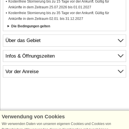
Kostenfreie Stornierung bis zu 15 Tage vor der Ankunft. Gültig für
Ankünfte in dem Zeitraum 25.07.2026 bis 01.01.2027
Kostenfreie Stornierung bis zu 35 Tage vor der Ankunft. Gültig für
Ankünfte in dem Zeitraum 02.01. bis 31.12.2027
Die Bedingungen gelten
Über das Gebiet
Infos & Öffnungszeiten
Vor der Anreise
Verwendung von Cookies
Schließen Sie sich 100.000 Ferienhaus-Fans an
Wir verwenden Daten von unseren eigenen Cookies und Cookies von
Erhalten Sie einen
Willkommensgutschein von 25 €
für Ihren nächsten