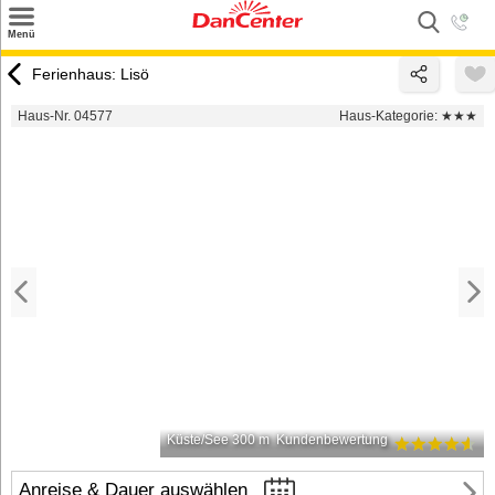
×
Menü
Suchen
Ferienhaus: Lisö
Urlaubsziele
Haus-Nr. 04577
Haus-Kategorie:
★★★
Weitere Urlaubsziele
Angebote
Inspiration
Kontakt
Gut zu wissen
Login
Küste/See 300 m
Kundenbewertung
Anreise & Dauer auswählen