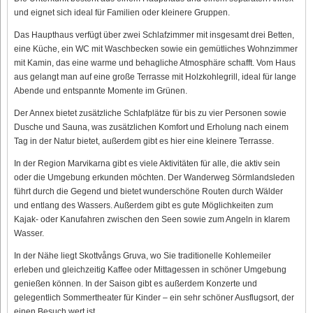
und eignet sich ideal für Familien oder kleinere Gruppen.
Das Haupthaus verfügt über zwei Schlafzimmer mit insgesamt drei Betten,
eine Küche, ein WC mit Waschbecken sowie ein gemütliches Wohnzimmer
mit Kamin, das eine warme und behagliche Atmosphäre schafft. Vom Haus
aus gelangt man auf eine große Terrasse mit Holzkohlegrill, ideal für lange
Abende und entspannte Momente im Grünen.
Der Annex bietet zusätzliche Schlafplätze für bis zu vier Personen sowie
Dusche und Sauna, was zusätzlichen Komfort und Erholung nach einem
Tag in der Natur bietet, außerdem gibt es hier eine kleinere Terrasse.
In der Region Marvikarna gibt es viele Aktivitäten für alle, die aktiv sein
oder die Umgebung erkunden möchten. Der Wanderweg Sörmlandsleden
führt durch die Gegend und bietet wunderschöne Routen durch Wälder
und entlang des Wassers. Außerdem gibt es gute Möglichkeiten zum
Kajak- oder Kanufahren zwischen den Seen sowie zum Angeln in klarem
Wasser.
In der Nähe liegt Skottvångs Gruva, wo Sie traditionelle Kohlemeiler
erleben und gleichzeitig Kaffee oder Mittagessen in schöner Umgebung
genießen können. In der Saison gibt es außerdem Konzerte und
gelegentlich Sommertheater für Kinder – ein sehr schöner Ausflugsort, der
einen Besuch wert ist.