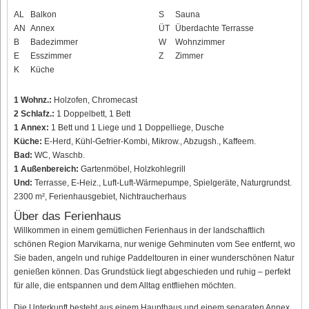
AL
Balkon
S
Sauna
AN
Annex
ÜT
Überdachte Terrasse
B
Badezimmer
W
Wohnzimmer
E
Esszimmer
Z
Zimmer
K
Küche
1 Wohnz.:
Holzofen, Chromecast
2 Schlafz.:
1 Doppelbett, 1 Bett
1 Annex:
1 Bett und 1 Liege und 1 Doppelliege, Dusche
Küche:
E-Herd, Kühl-Gefrier-Kombi, Mikrow., Abzugsh., Kaffeem.
Bad:
WC, Waschb.
1 Außenbereich:
Gartenmöbel, Holzkohlegrill
Und:
Terrasse, E-Heiz., Luft-Luft-Wärmepumpe, Spielgeräte, Naturgrundst.
2300 m², Ferienhausgebiet, Nichtraucherhaus
Über das Ferienhaus
Willkommen in einem gemütlichen Ferienhaus in der landschaftlich
schönen Region Marvikarna, nur wenige Gehminuten vom See entfernt, wo
Sie baden, angeln und ruhige Paddeltouren in einer wunderschönen Natur
genießen können. Das Grundstück liegt abgeschieden und ruhig – perfekt
für alle, die entspannen und dem Alltag entfliehen möchten.
Die Unterkunft besteht aus einem Haupthaus und einem separaten Annex