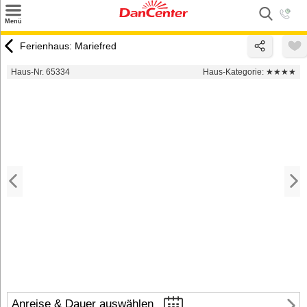
×
Menü
Suchen
Ferienhaus: Mariefred
Urlaubsziele
Haus-Nr. 65334
Haus-Kategorie:
★★★★
Weitere Urlaubsziele
Angebote
Inspiration
Kontakt
Gut zu wissen
Login
Anreise & Dauer auswählen