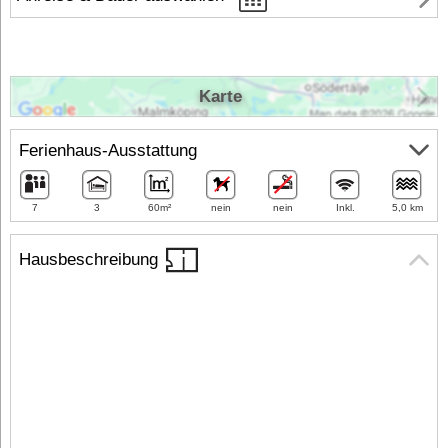
Karte
Ferienhaus-Ausstattung
7
3
60m²
nein
nein
Inkl.
5,0 km
Hausbeschreibung