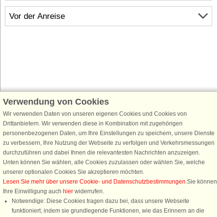
Vor der Anreise
Verwendung von Cookies
Schließen Sie sich 100.000 Ferienhaus-Fans an
Erhalten Sie einen
Willkommensgutschein von 25 €
für Ihren nächsten
Wir verwenden Daten von unseren eigenen Cookies und Cookies von
Ferienhausurlaub - melden Sie sich einfach für den DanCenter Newsletter
Drittanbietern. Wir verwenden diese in Kombination mit zugehörigen
an. Verpassen Sie nie wieder exklusive Angebote, Gewinnspiele und
personenbezogenen Daten, um Ihre Einstellungen zu speichern, unsere Dienste
Urlaubstipps!
zu verbessern, Ihre Nutzung der Webseite zu verfolgen und Verkehrsmessungen
durchzuführen und dabei Ihnen die relevantesten Nachrichten anzuzeigen.
Unten können Sie wählen, alle Cookies zuzulassen oder wählen Sie, welche
unserer optionalen Cookies Sie akzeptieren möchten.
Lesen Sie mehr über unsere Cookie- und Datenschutzbestimmungen
.Sie können
Newsletter abonnieren
Ihre Einwilligung auch
hier
widerrufen.
Notwendige: Diese Cookies tragen dazu bei, dass unsere Webseite
funktioniert, indem sie grundlegende Funktionen, wie das Erinnern an die