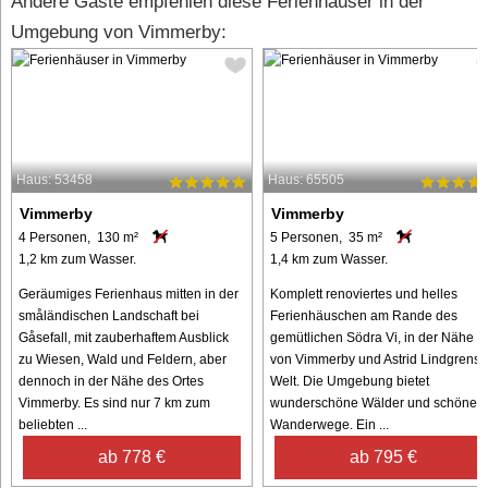
Andere Gäste empfehlen diese Ferienhäuser in der
Umgebung von Vimmerby:
Haus: 53458
Haus: 65505
Vimmerby
Vimmerby
4 Personen, 130 m²
5 Personen, 35 m²
1,2 km zum Wasser.
1,4 km zum Wasser.
Geräumiges Ferienhaus mitten in der
Komplett renoviertes und helles
småländischen Landschaft bei
Ferienhäuschen am Rande des
Gåsefall, mit zauberhaftem Ausblick
gemütlichen Södra Vi, in der Nähe
zu Wiesen, Wald und Feldern, aber
von Vimmerby und Astrid Lindgrens
dennoch in der Nähe des Ortes
Welt. Die Umgebung bietet
Vimmerby. Es sind nur 7 km zum
wunderschöne Wälder und schöne
beliebten ...
Wanderwege. Ein ...
ab 778 €
ab 795 €