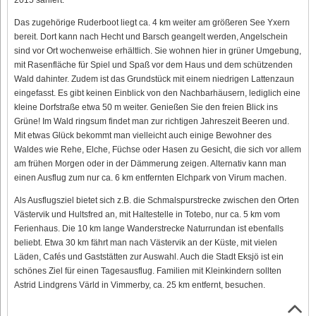
Das zugehörige Ruderboot liegt ca. 4 km weiter am größeren See Yxern
bereit. Dort kann nach Hecht und Barsch geangelt werden, Angelschein
sind vor Ort wochenweise erhältlich. Sie wohnen hier in grüner Umgebung,
mit Rasenfläche für Spiel und Spaß vor dem Haus und dem schützenden
Wald dahinter. Zudem ist das Grundstück mit einem niedrigen Lattenzaun
eingefasst. Es gibt keinen Einblick von den Nachbarhäusern, lediglich eine
kleine Dorfstraße etwa 50 m weiter. Genießen Sie den freien Blick ins
Grüne! Im Wald ringsum findet man zur richtigen Jahreszeit Beeren und.
Mit etwas Glück bekommt man vielleicht auch einige Bewohner des
Waldes wie Rehe, Elche, Füchse oder Hasen zu Gesicht, die sich vor allem
am frühen Morgen oder in der Dämmerung zeigen. Alternativ kann man
einen Ausflug zum nur ca. 6 km entfernten Elchpark von Virum machen.
Als Ausflugsziel bietet sich z.B. die Schmalspurstrecke zwischen den Orten
Västervik und Hultsfred an, mit Haltestelle in Totebo, nur ca. 5 km vom
Ferienhaus. Die 10 km lange Wanderstrecke Naturrundan ist ebenfalls
beliebt. Etwa 30 km fährt man nach Västervik an der Küste, mit vielen
Läden, Cafés und Gaststätten zur Auswahl. Auch die Stadt Eksjö ist ein
schönes Ziel für einen Tagesausflug. Familien mit Kleinkindern sollten
Astrid Lindgrens Värld in Vimmerby, ca. 25 km entfernt, besuchen.