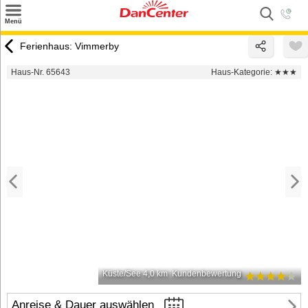
×
Menü
Suchen
Ferienhaus: Vimmerby
Urlaubsziele
Haus-Nr. 65643
Haus-Kategorie:
★★★
Weitere Urlaubsziele
Angebote
Inspiration
Kontakt
Gut zu wissen
Login
Küste/See 4,0 km
Kundenbewertung
Anreise & Dauer auswählen