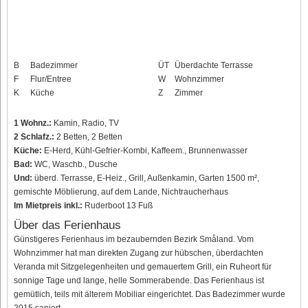
B
Badezimmer
ÜT
Überdachte Terrasse
F
Flur/Entree
W
Wohnzimmer
K
Küche
Z
Zimmer
1 Wohnz.:
Kamin, Radio, TV
2 Schlafz.:
2 Betten, 2 Betten
Küche:
E-Herd, Kühl-Gefrier-Kombi, Kaffeem., Brunnenwasser
Bad:
WC, Waschb., Dusche
Und:
überd. Terrasse, E-Heiz., Grill, Außenkamin, Garten 1500 m²,
gemischte Möblierung, auf dem Lande, Nichtraucherhaus
Im Mietpreis inkl.:
Ruderboot 13 Fuß
Über das Ferienhaus
Günstigeres Ferienhaus im bezaubernden Bezirk Småland. Vom
Wohnzimmer hat man direkten Zugang zur hübschen, überdachten
Veranda mit Sitzgelegenheiten und gemauertem Grill, ein Ruheort für
sonnige Tage und lange, helle Sommerabende. Das Ferienhaus ist
gemütlich, teils mit älterem Mobiliar eingerichtet. Das Badezimmer wurde
2015 saniert.