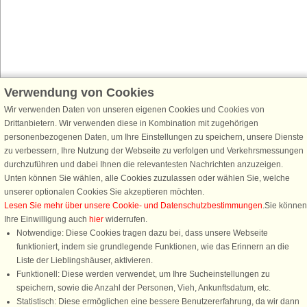
Verwendung von Cookies
Schließen Sie sich 100.000 Ferienhaus-Fans an
Wir verwenden Daten von unseren eigenen Cookies und Cookies von
Erhalten Sie einen
Willkommensgutschein von 25 €
für Ihren nächsten
Drittanbietern. Wir verwenden diese in Kombination mit zugehörigen
Ferienhausurlaub - melden Sie sich einfach für den DanCenter Newsletter
personenbezogenen Daten, um Ihre Einstellungen zu speichern, unsere Dienste
an. Verpassen Sie nie wieder exklusive Angebote, Gewinnspiele und
zu verbessern, Ihre Nutzung der Webseite zu verfolgen und Verkehrsmessungen
Urlaubstipps!
durchzuführen und dabei Ihnen die relevantesten Nachrichten anzuzeigen.
Unten können Sie wählen, alle Cookies zuzulassen oder wählen Sie, welche
unserer optionalen Cookies Sie akzeptieren möchten.
Lesen Sie mehr über unsere Cookie- und Datenschutzbestimmungen
.Sie können
Ihre Einwilligung auch
hier
widerrufen.
Newsletter abonnieren
Notwendige: Diese Cookies tragen dazu bei, dass unsere Webseite
funktioniert, indem sie grundlegende Funktionen, wie das Erinnern an die
Liste der Lieblingshäuser, aktivieren.
Funktionell: Diese werden verwendet, um Ihre Sucheinstellungen zu
speichern, sowie die Anzahl der Personen, Vieh, Ankunftsdatum, etc.
Folgen Sie uns:
Statistisch: Diese ermöglichen eine bessere Benutzererfahrung, da wir dann