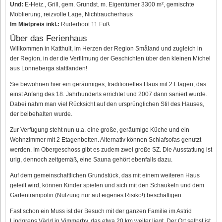
Und:
E-Heiz., Grill, gem. Grundst. m. Eigentümer 3300 m², gemischte
Möblierung, reizvolle Lage, Nichtraucherhaus
Im Mietpreis inkl.:
Ruderboot 11 Fuß
Über das Ferienhaus
Willkommen in Katthult, im Herzen der Region Småland und zugleich in
der Region, in der die Verfilmung der Geschichten über den kleinen Michel
aus Lönneberga stattfanden!
Sie bewohnen hier ein geräumiges, traditionelles Haus mit 2 Etagen, das
einst Anfang des 18. Jahrhunderts errichtet und 2007 dann saniert wurde.
Dabei nahm man viel Rücksicht auf den ursprünglichen Stil des Hauses,
der beibehalten wurde.
Zur Verfügung steht nun u.a. eine große, geräumige Küche und ein
Wohnzimmer mit 2 Etagenbetten. Alternativ können Schlafsofas genutzt
werden. Im Obergeschoss gibt es zudem zwei große SZ. Die Ausstattung ist
urig, dennoch zeitgemäß, eine Sauna gehört ebenfalls dazu.
Auf dem gemeinschaftlichen Grundstück, das mit einem weiteren Haus
geteilt wird, können Kinder spielen und sich mit den Schaukeln und dem
Gartentrampolin (Nutzung nur auf eigenes Risiko!) beschäftigen.
Fast schon ein Muss ist der Besuch mit der ganzen Familie im Astrid
Lindgrens Värld in Vimmerby, das etwa 20 km weiter liegt. Der Ort selbst ist