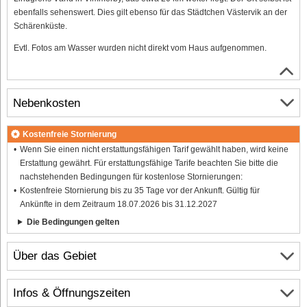
ebenfalls sehenswert. Dies gilt ebenso für das Städtchen Västervik an der
Schärenküste.
Evtl. Fotos am Wasser wurden nicht direkt vom Haus aufgenommen.
Nebenkosten
Kostenfreie Stornierung
Wenn Sie einen nicht erstattungsfähigen Tarif gewählt haben, wird keine
Erstattung gewährt. Für erstattungsfähige Tarife beachten Sie bitte die
nachstehenden Bedingungen für kostenlose Stornierungen:
Kostenfreie Stornierung bis zu 35 Tage vor der Ankunft. Gültig für
Ankünfte in dem Zeitraum 18.07.2026 bis 31.12.2027
Die Bedingungen gelten
Über das Gebiet
Infos & Öffnungszeiten