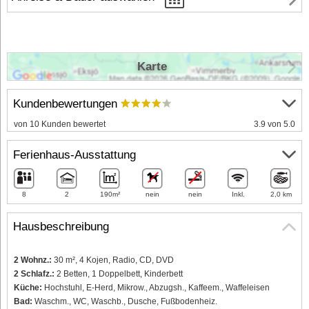
Karte
Kundenbewertungen
von 10 Kunden bewertet
3.9 von 5.0
Ferienhaus-Ausstattung
8
2
190m²
nein
nein
Inkl.
2,0 km
Hausbeschreibung
2 Wohnz.:
30 m², 4 Kojen, Radio, CD, DVD
2 Schlafz.:
2 Betten, 1 Doppelbett, Kinderbett
Küche:
Hochstuhl, E-Herd, Mikrow., Abzugsh., Kaffeem., Waffeleisen
Bad:
Waschm., WC, Waschb., Dusche, Fußbodenheiz.