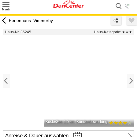
×
Menü
Suchen
Ferienhaus: Vimmerby
Urlaubsziele
Haus-Nr. 35245
Haus-Kategorie:
★★★
Weitere Urlaubsziele
Angebote
Inspiration
Kontakt
Gut zu wissen
Login
Küste/See 2,0 km
Kundenbewertung
Anreise & Dauer auswählen