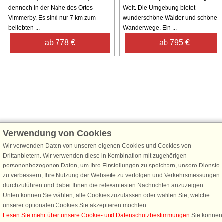
dennoch in der Nähe des Ortes
Welt. Die Umgebung bietet
Vimmerby. Es sind nur 7 km zum
wunderschöne Wälder und schöne
beliebten ...
Wanderwege. Ein ...
ab 778 €
ab 795 €
Verwendung von Cookies
Schließen Sie sich 100.000 Ferienhaus-Fans an
Erhalten Sie einen
Willkommensgutschein von 25 €
für Ihren nächsten
Wir verwenden Daten von unseren eigenen Cookies und Cookies von
Ferienhausurlaub - melden Sie sich einfach für den DanCenter Newsletter
Drittanbietern. Wir verwenden diese in Kombination mit zugehörigen
an. Verpassen Sie nie wieder exklusive Angebote, Gewinnspiele und
personenbezogenen Daten, um Ihre Einstellungen zu speichern, unsere Dienste
Urlaubstipps!
zu verbessern, Ihre Nutzung der Webseite zu verfolgen und Verkehrsmessungen
durchzuführen und dabei Ihnen die relevantesten Nachrichten anzuzeigen.
Unten können Sie wählen, alle Cookies zuzulassen oder wählen Sie, welche
unserer optionalen Cookies Sie akzeptieren möchten.
Lesen Sie mehr über unsere Cookie- und Datenschutzbestimmungen
.Sie können