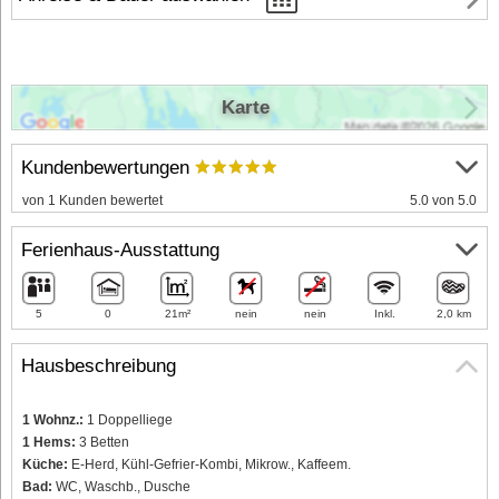
Karte
Kundenbewertungen
von 1 Kunden bewertet
5.0 von 5.0
Ferienhaus-Ausstattung
5
0
21m²
nein
nein
Inkl.
2,0 km
Hausbeschreibung
1 Wohnz.:
1 Doppelliege
1 Hems:
3 Betten
Küche:
E-Herd, Kühl-Gefrier-Kombi, Mikrow., Kaffeem.
Bad:
WC, Waschb., Dusche