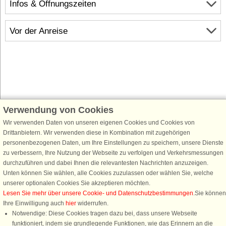
Infos & Öffnungszeiten
Vor der Anreise
Verwendung von Cookies
Schließen Sie sich 100.000 Ferienhaus-Fans an
Wir verwenden Daten von unseren eigenen Cookies und Cookies von
Erhalten Sie einen
Willkommensgutschein von 25 €
für Ihren nächsten
Drittanbietern. Wir verwenden diese in Kombination mit zugehörigen
Ferienhausurlaub - melden Sie sich einfach für den DanCenter Newsletter
personenbezogenen Daten, um Ihre Einstellungen zu speichern, unsere Dienste
an. Verpassen Sie nie wieder exklusive Angebote, Gewinnspiele und
zu verbessern, Ihre Nutzung der Webseite zu verfolgen und Verkehrsmessungen
Urlaubstipps!
durchzuführen und dabei Ihnen die relevantesten Nachrichten anzuzeigen.
Unten können Sie wählen, alle Cookies zuzulassen oder wählen Sie, welche
unserer optionalen Cookies Sie akzeptieren möchten.
Lesen Sie mehr über unsere Cookie- und Datenschutzbestimmungen
.Sie können
Ihre Einwilligung auch
hier
widerrufen.
Newsletter abonnieren
Notwendige: Diese Cookies tragen dazu bei, dass unsere Webseite
funktioniert, indem sie grundlegende Funktionen, wie das Erinnern an die