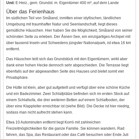
Und:
E-Heiz., gem. Grundst. m. Eigentümer 400 m², auf dem Lande
Über das Ferienhaus
Im südlichen Teil von Småland, inmitten einer idyllischen, ländlichen
Umgebung mit traumhafter Natur und Seenlandschaft, liegt dieses
gemütliche Häuschen. Hier haben Sie die Möglichkeit, Småland von seiner
schönsten Seite zu erleben. Der Åsnen-See, ein einzigartiges Archipel mit
über tausend Inseln und Schwedens jüngster Nationalpark, ist etwa 16 km
entfernt.
Das Häuschen teilt sich das Grundstück mit den Eigentümern, wirkt aber
dank einer hohen Hecke dennoch sehr abgeschieden. Die Terrasse liegt
ebenfalls auf der abgewandten Seite des Hauses und bietet somit viel
Privatsphäre.
Die Hütte ist klein, aber gut aufgeteilt und verfügt über eine schöne Küche
und ein Badezimmer. Zwei Schlafplätze befinden sich im ersten Stock auf
einem Schlafsofa, die drei weiteren Betten auf einem Schlafboden, der
über eine Klappleiter erreichbar ist (siehe Bild). Die Decke ist hier niedrig,
sodass man nicht aufrecht stehen kann.
Etwa 10 Autominuten entfernt liegt Korrö mit zahlreichen
Freizeitmöglichkeiten für die ganze Familie. Sie können wandern, Rad
fahren, das Spa, das Restaurant oder das Café besuchen oder Ende Juli