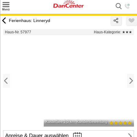
×
Menü
Suchen
Ferienhaus: Linneryd
Urlaubsziele
Haus-Nr. 57977
Haus-Kategorie:
★★★
Weitere Urlaubsziele
Angebote
Inspiration
Kontakt
Gut zu wissen
Login
Küste/See 2,0 km
Kundenbewertung
Anreise & Dauer auswählen