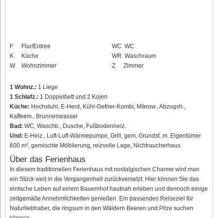
F
Flur/Entree
WC
WC
K
Küche
WR
Waschraum
W
Wohnzimmer
Z
Zimmer
1 Wohnz.:
1 Liege
1 Schlafz.:
1 Doppelbett und 2 Kojen
Küche:
Hochstuhl, E-Herd, Kühl-Gefrier-Kombi, Mikrow., Abzugsh.,
Kaffeem., Brunnenwasser
Bad:
WC, Waschb., Dusche, Fußbodenheiz.
Und:
E-Heiz., Luft-Luft-Wärmepumpe, Grill, gem. Grundst. m. Eigentümer
600 m², gemischte Möblierung, reizvolle Lage, Nichtraucherhaus
Über das Ferienhaus
In diesem traditionellen Ferienhaus mit nostalgischen Charme wird man
ein Stück weit in die Vergangenheit zurückversetzt. Hier können Sie das
einfache Leben auf einem Bauernhof hautnah erleben und dennoch einige
zeitgemäße Annehmlichkeiten genießen. Ein passendes Reiseziel für
Naturliebhaber, die ringsum in den Wäldern Beeren und Pilze suchen
können.