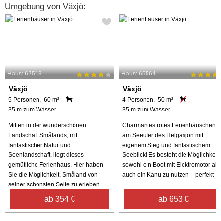
Umgebung von Växjö:
Haus: 62513
Haus: 65564
Växjö
Växjö
5 Personen, 60 m²
4 Personen, 50 m²
35 m zum Wasser.
35 m zum Wasser.
Mitten in der wunderschönen
Charmantes rotes Ferienhäuschen
Landschaft Smålands, mit
am Seeufer des Helgasjön mit
fantastischer Natur und
eigenem Steg und fantastischem
Seenlandschaft, liegt dieses
Seeblick! Es besteht die Möglichkeit,
gemütliche Ferienhaus. Hier haben
sowohl ein Boot mit Elektromotor als
Sie die Möglichkeit, Småland von
auch ein Kanu zu nutzen – perfekt ...
seiner schönsten Seite zu erleben. ...
ab 354 €
ab 653 €