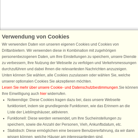
Verwendung von Cookies
Schließen Sie sich 100.000 Ferienhaus-Fans an
Wir verwenden Daten von unseren eigenen Cookies und Cookies von
Erhalten Sie einen
Willkommensgutschein von 25 €
für Ihren nächsten
Drittanbietern. Wir verwenden diese in Kombination mit zugehörigen
Ferienhausurlaub - melden Sie sich einfach für den DanCenter Newsletter
personenbezogenen Daten, um Ihre Einstellungen zu speichern, unsere Dienste
an. Verpassen Sie nie wieder exklusive Angebote, Gewinnspiele und
zu verbessern, Ihre Nutzung der Webseite zu verfolgen und Verkehrsmessungen
Urlaubstipps!
durchzuführen und dabei Ihnen die relevantesten Nachrichten anzuzeigen.
Unten können Sie wählen, alle Cookies zuzulassen oder wählen Sie, welche
unserer optionalen Cookies Sie akzeptieren möchten.
Lesen Sie mehr über unsere Cookie- und Datenschutzbestimmungen
.Sie können
Ihre Einwilligung auch
hier
widerrufen.
Newsletter abonnieren
Notwendige: Diese Cookies tragen dazu bei, dass unsere Webseite
funktioniert, indem sie grundlegende Funktionen, wie das Erinnern an die
Liste der Lieblingshäuser, aktivieren.
Funktionell: Diese werden verwendet, um Ihre Sucheinstellungen zu
speichern, sowie die Anzahl der Personen, Vieh, Ankunftsdatum, etc.
Folgen Sie uns:
Statistisch: Diese ermöglichen eine bessere Benutzererfahrung, da wir dann
Rufen Sie an, um zu buchen
wissen können, welche Häuser am interessantesten sind.