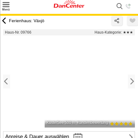
×
Menü
Suchen
Ferienhaus: Växjö
Urlaubsziele
Haus-Nr. 09766
Haus-Kategorie:
★★★
Weitere Urlaubsziele
Angebote
Inspiration
Kontakt
Gut zu wissen
Login
Küste/See 500 m
Kundenbewertung
Anreise & Dauer auswählen