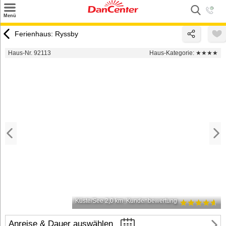
×
Menü
Suchen
Ferienhaus: Ryssby
Urlaubsziele
Haus-Nr. 92113
Haus-Kategorie:
★★★★
Weitere Urlaubsziele
Angebote
Inspiration
Kontakt
Gut zu wissen
Login
Küste/See 2,0 km
Kundenbewertung
Anreise & Dauer auswählen