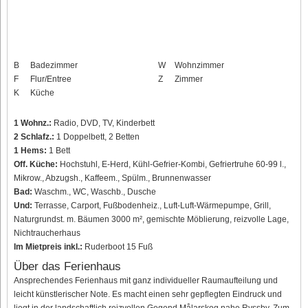
B
Badezimmer
W
Wohnzimmer
F
Flur/Entree
Z
Zimmer
K
Küche
1 Wohnz.:
Radio, DVD, TV, Kinderbett
2 Schlafz.:
1 Doppelbett, 2 Betten
1 Hems:
1 Bett
Off. Küche:
Hochstuhl, E-Herd, Kühl-Gefrier-Kombi, Gefriertruhe 60-99 l.,
Mikrow., Abzugsh., Kaffeem., Spülm., Brunnenwasser
Bad:
Waschm., WC, Waschb., Dusche
Und:
Terrasse, Carport, Fußbodenheiz., Luft-Luft-Wärmepumpe, Grill,
Naturgrundst. m. Bäumen 3000 m², gemischte Möblierung, reizvolle Lage,
Nichtraucherhaus
Im Mietpreis inkl.:
Ruderboot 15 Fuß
Über das Ferienhaus
Ansprechendes Ferienhaus mit ganz individueller Raumaufteilung und
leicht künstlerischer Note. Es macht einen sehr gepflegten Eindruck und
liegt in der landschaftlich reizvollen Gegend Målarskog nahe Ryssby. Zum