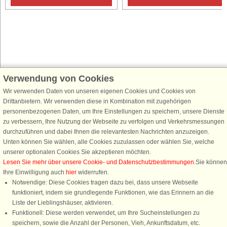
Verwendung von Cookies
Schließen Sie sich 100.000 Ferienhaus-Fans an
Wir verwenden Daten von unseren eigenen Cookies und Cookies von
Erhalten Sie einen
Willkommensgutschein von 25 €
für Ihren nächsten
Drittanbietern. Wir verwenden diese in Kombination mit zugehörigen
Ferienhausurlaub - melden Sie sich einfach für den DanCenter Newsletter
personenbezogenen Daten, um Ihre Einstellungen zu speichern, unsere Dienste
an. Verpassen Sie nie wieder exklusive Angebote, Gewinnspiele und
zu verbessern, Ihre Nutzung der Webseite zu verfolgen und Verkehrsmessungen
Urlaubstipps!
durchzuführen und dabei Ihnen die relevantesten Nachrichten anzuzeigen.
Unten können Sie wählen, alle Cookies zuzulassen oder wählen Sie, welche
unserer optionalen Cookies Sie akzeptieren möchten.
Lesen Sie mehr über unsere Cookie- und Datenschutzbestimmungen
.Sie können
Ihre Einwilligung auch
hier
widerrufen.
Newsletter abonnieren
Notwendige: Diese Cookies tragen dazu bei, dass unsere Webseite
funktioniert, indem sie grundlegende Funktionen, wie das Erinnern an die
Liste der Lieblingshäuser, aktivieren.
Funktionell: Diese werden verwendet, um Ihre Sucheinstellungen zu
speichern, sowie die Anzahl der Personen, Vieh, Ankunftsdatum, etc.