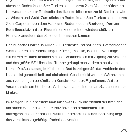
nächsten Badeufer am See Tjurken sind es etwa 2 km. Von der hübschen
Holzveranda an der Rückseite des Hauses blickt man zur kl. Dorfstr. sowie
zu Wiesen und Wald. Zum nächsten Badeufer am See Tjurken sind es etwa
2 km. Carport neben dem Haus und Ruderboot am Bootssteg. Dort am
Bootsliegeplatz hat der Eigentümer zudem einen windgeschützten
Grillplatz angelegt, den Sie ebenfalls nutzen können.
Das hübsche Holzhaus wurde 2013 errichtet und hat innen 3 verschiedene
Wohnebenen. Im Parterre liegen Küche, Essecke, Bad und SZ. Einige
Stufen weiter unten befindet sich der Wohnbereich mit Zugang zur Veranda
und das größte SZ. Über eine Treppe gelangt man zudem hinauf zum
Hems. Die Ausstattung in Küche und Bad ist zeitgemäß, das Ambiente des
Hauses ist generell hell und einladend. Geschmückt wird das Wohnzimmer
auch von einigen persönlichen Kunstwerken des Eigentümers. Auf der
Veranda steht ein Grill bereit. An heißen Tagen findet man Schutz unter der
Markise.
Im zeitigen Frühjahr erlebt man mit etwas Glück die Ankunft der Kraniche
am nahen See und kann ihre Balztänze dort beobachten. Ein
unvergessliches Erlebnis für Naturfreunde! Am südlichen Bootssteg liegt
das zum Haus zugehörige Ruderboot vertäut.