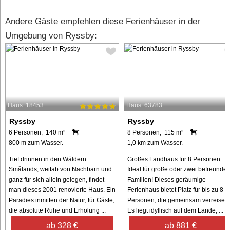
Andere Gäste empfehlen diese Ferienhäuser in der
Umgebung von Ryssby:
Haus: 18453
Haus: 63783
Ryssby
Ryssby
6 Personen, 140 m²
8 Personen, 115 m²
800 m zum Wasser.
1,0 km zum Wasser.
Tief drinnen in den Wäldern
Großes Landhaus für 8 Personen.
Smålands, weitab von Nachbarn und
Ideal für große oder zwei befreundet
ganz für sich allein gelegen, findet
Familien! Dieses geräumige
man dieses 2001 renovierte Haus. Ein
Ferienhaus bietet Platz für bis zu 8
Paradies inmitten der Natur, für Gäste,
Personen, die gemeinsam verreisen.
die absolute Ruhe und Erholung ...
Es liegt idyllisch auf dem Lande, ...
ab 328 €
ab 881 €