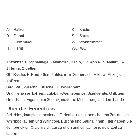
AL
Balkon
K
Küche
D
Depot
S
Sauna
E
Esszimmer
W
Wohnzimmer
H
Hems
WC
WC
1 Wohnz.:
1 Doppelliege, Kaminofen, Radio, CD, Apple TV, Netflix, TV
1 Hems:
2 Betten
Off. Küche:
E-Herd, Ofen, Kühlschr. m. Gefrierfach, Mikrow., Abzugsh.,
Kaffeem.
Bad:
WC, Waschb., Dusche, Fußbodenheiz.
Und:
Terrasse, E-Heiz., Luft-Luft-Wärmepumpe, Spielgeräte, Grill, gem.
Grundst. m. Eigentümer 300 m², moderne Möblierung, auf dem Lande
Über das Ferienhaus
Beliebtes, komplett renoviertes Ferienhaus in superschönem Zustand, mit
Whirlpool außen und Whirlpool, Dusche und Sauna innen. Hier haben Sie
den perfekten Ort, um sich auszuruhen und einfach eine gute Zeit zu
haben.