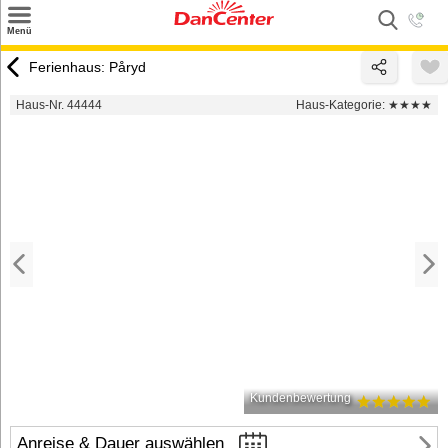
×
Menü
Suchen
Ferienhaus: Påryd
Urlaubsziele
Haus-Nr. 44444
Haus-Kategorie:
★★★★
Weitere Urlaubsziele
Angebote
Inspiration
Kontakt
Gut zu wissen
Login
Kundenbewertung
Anreise & Dauer auswählen