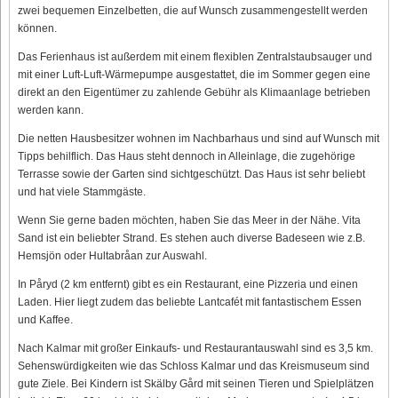
zwei bequemen Einzelbetten, die auf Wunsch zusammengestellt werden
können.
Das Ferienhaus ist außerdem mit einem flexiblen Zentralstaubsauger und
mit einer Luft-Luft-Wärmepumpe ausgestattet, die im Sommer gegen eine
direkt an den Eigentümer zu zahlende Gebühr als Klimaanlage betrieben
werden kann.
Die netten Hausbesitzer wohnen im Nachbarhaus und sind auf Wunsch mit
Tipps behilflich. Das Haus steht dennoch in Alleinlage, die zugehörige
Terrasse sowie der Garten sind sichtgeschützt. Das Haus ist sehr beliebt
und hat viele Stammgäste.
Wenn Sie gerne baden möchten, haben Sie das Meer in der Nähe. Vita
Sand ist ein beliebter Strand. Es stehen auch diverse Badeseen wie z.B.
Hemsjön oder Hultabråan zur Auswahl.
In Påryd (2 km entfernt) gibt es ein Restaurant, eine Pizzeria und einen
Laden. Hier liegt zudem das beliebte Lantcafét mit fantastischem Essen
und Kaffee.
Nach Kalmar mit großer Einkaufs- und Restaurantauswahl sind es 3,5 km.
Sehenswürdigkeiten wie das Schloss Kalmar und das Kreismuseum sind
gute Ziele. Bei Kindern ist Skälby Gård mit seinen Tieren und Spielplätzen