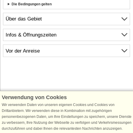
Die Bedingungen gelten
Über das Gebiet
Infos & Öffnungszeiten
Vor der Anreise
Verwendung von Cookies
Schließen Sie sich 100.000 Ferienhaus-Fans an
Wir verwenden Daten von unseren eigenen Cookies und Cookies von
Erhalten Sie einen
Willkommensgutschein von 25 €
für Ihren nächsten
Drittanbietern. Wir verwenden diese in Kombination mit zugehörigen
Ferienhausurlaub - melden Sie sich einfach für den DanCenter Newsletter
personenbezogenen Daten, um Ihre Einstellungen zu speichern, unsere Dienste
an. Verpassen Sie nie wieder exklusive Angebote, Gewinnspiele und
zu verbessern, Ihre Nutzung der Webseite zu verfolgen und Verkehrsmessungen
Urlaubstipps!
durchzuführen und dabei Ihnen die relevantesten Nachrichten anzuzeigen.